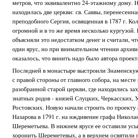
метров, что эквивалентно 24-этажному дому. 
находилась две церкви: св. Саввы, перенесенная
преподобного Сергия, освященная в 1787 г. Ко
огромной и в то же время несколько кургузой.
объясняли это недостатком денег и считали, ч
один ярус, но при внимательном чтении архив
оказалось, что винить надо было автора проект
Последней в монастыре выстроили Знаменскую
с правой стороны от главного собора, на мест
разобранной старой церкви, где находились з
знатных родов - князей Слуцких, Черкасских,
Ростовских. Новую начали строить по проекту 
Назарова в 1791 г. на иждивение графа Никола
Шереметьева. В нижнем ярусе ее оставили усы
хоронить Шереметевых, а в верхнем освятили 