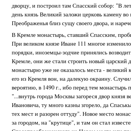
дворцу, и построил там Спасский собор: "В лето
день князь Великий заложи церковь камену во 
Преображенья близ сущу своего двора, и нарече
В Кремле монастырь, ставший Спасским, пробы
При великом князе Иване 111 многое изменило
порядки, иноземцы-зодчие принялись возводит
Кремле, они же стали строить новый царский 
монастырю уже не оказалось места - великий 
его из Кремля вон, на далекую окраину. Случил
вероятию, в 1490 г., ибо перед тем монастырь п
"...внутрь города Москвы загореся двор князя 
Ивановича, ту много казны згорело, да Спаськы
тех мест и разорен оттуду". Новое место мон
за городом, на "крутице", и там он стал извес