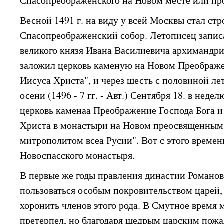
Спасопреображенского на Новом месте или пр
Весной 1491 г. на виду у всей Москвы стал ст
Спасопреображенский собор. Летописец записа
великого князя Ивана Василиевича архимандр
заложил церковь каменую на Новом Преображе
Иисуса Христа", и через шесть с половиной ле
осени (1496 - 7 гг. - Авт.) Сентября 18. в неде
церковь каменаа Преображение Господа Бога и
Христа в монастыри на Новом преосвященны
митрополитом всеа Русии". Вот с этого времен
Новоспасского монастыря.
В первые же годы правления династии Романо
пользоваться особым покровительством царей, 
хоронить членов этого рода. В Смутное время
претерпел, но благодаря щедрым царским пож