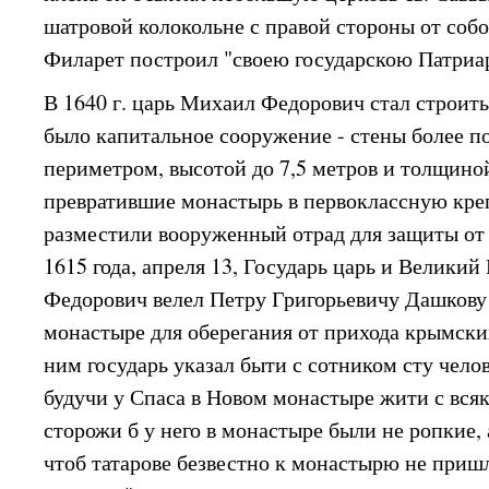
шатровой колокольне с правой стороны от соб
Филарет построил "своею государскою Патри
В 1640 г. царь Михаил Федорович стал строит
было капитальное сооружение - стены более 
периметром, высотой до 7,5 метров и толщиной
превратившие монастырь в первоклассную кре
разместили вооруженный отрад для защиты от 
1615 года, апреля 13, Государь царь и Велики
Федорович велел Петру Григорьевичу Дашкову
монастыре для оберегания от прихода крымских
ним государь указал быти с сотником сту челов
будучи у Спаса в Новом монастыре жити с вся
сторожи б у него в монастыре были не ропкие, 
чтоб татарове безвестно к монастырю не пришл