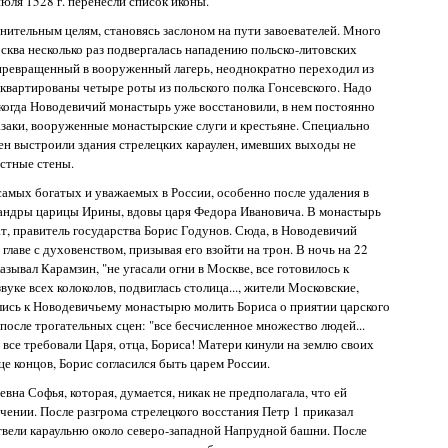
юля 1528 г. перенесли список иконы.
ительным целям, становясь заслоном на пути завоевателей. Много
осква несколько раз подвергалась нападению польско-литовских
превращенный в вооруженный лагерь, неоднократно переходил из
асквартированы четыре роты из польского полка Гонсевского. Надо
, когда Новодевичий монастырь уже восстановили, в нем постоянно
азаки, вооруженные монастырские слуги и крестьяне. Специально
ен выстроили здания стрелецких караулен, имевших выходы не
остные стены.
амых богатых и уважаемых в России, особенно после удаления в
андры царицы Ирины, вдовы царя Федора Ивановича. В монастырь
ат, правитель государства Борис Годунов. Сюда, в Новодевичий
лаве с духовенством, призывая его взойти на трон. В ночь на 22
азывал Карамзин, "не угасали огни в Москве, все готовилось к
звуке всех колоколов, подвиглась столица..., жители Московские,
ились к Новодевичьему монастырю молить Бориса о приятии царского
, после трогательных сцен: "все бесчисленное множество людей...
 все требовали Царя, отца, Бориса! Матери кинули на землю своих
це концов, Борис согласился быть царем России.
на Софья, которая, думается, никак не предполагала, что ей
очении. После разгрома стрелецкого восстания Петр 1 приказал
твели караульню около северо-западной Напрудной башни. После