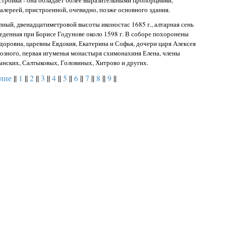
стройки - она обладает более выразительными пропорциями,
лереей, пристроенной, очевидно, позже основного здания.
ный, двенадцатиметровой высоты иконостас 1685 г., алтарная сень
зведенная при Борисе Годунове около 1598 г. В соборе похоронены
доровна, царевны Евдокия, Екатерина и Софья, дочери царя Алексея
озного, первая игуменья монастыря схимонахиня Елена, члены
нских, Салтыковых, Головиных, Хитрово и других.
ние
||
1
||
2
||
3
||
4
||
5
||
6
||
7
||
8
||
9
||