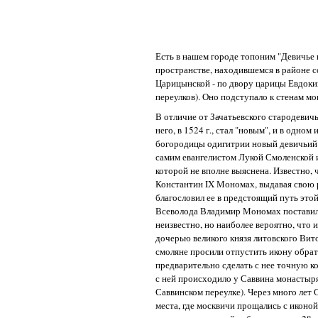
Есть в нашем городе топоним "Девичье
пространстве, находившемся в районе
Царицынской - по двору царицы Евдок
переулков). Оно подступало к стенам мо
В отличие от Зачатьевского стародевич
него, в 1524 г., стал "новым", и в одно
богородицы одигитрии новый девичьий 
самим евангелистом Лукой Смоленской 
которой не вполне выяснена. Известно, 
Константин IX Мономах, выдавая свою р
благословил ее в предстоящий путь этой
Всеволода Владимир Мономах поставил е
неизвестно, но наиболее вероятно, что 
дочерью великого князя литовского Вито
смоляне просили отпустить икону обратн
предварительно сделать с нее точную 
с ней происходило у Саввина монастыр
Саввинском переулке). Через много лет
места, где москвичи прощались с иконой