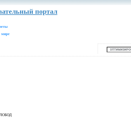
авательный портал
анеты
 мире
ЛОБОД