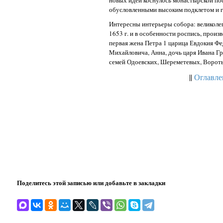
новых идей коснулось монастырской по
обусловленными высоким подклетом и га
Интересны интерьеры собора: великолеп
1653 г. и в особенности роспись, прои
первая жена Петра 1 царица Евдокия Фе
Михайловича, Анна, дочь царя Ивана Гр
семей Одоевских, Шереметевых, Вороты
||
Оглавле
Поделитесь этой записью или добавьте в закладки