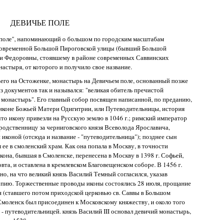
ДЕВИЧЬЕ ПОЛЕ
 поле", напоминающий о большом по городским масштабам
 современной Большой Пироговской улицы (бывший Большой
ии Федоровны, стоявшему в районе современных Саввинских
настыря, от которого и получило свое название.
ьего на Остоженке, монастырь на Девичьем поле, основанный позже
м из документов так и назывался: "великая обитель пречистой
монастырь". Его главный собор посвящен написанной, по преданию,
иконе Божьей Матери Одигитрии, или Путеводительницы, история
что икону привезли на Русскую землю в 1046 г.; римский император
одственницу за черниговского князя Всеволода Ярославича,
 иконой (отсюда и название - "путеводительница"); позднее сын
е в смоленский храм. Как она попала в Москву, в точности
икона, бывшая в Смоленске, перенесена в Москву в 1398 г. Софьей,
вта, и оставлена в кремлевском Благовещенском соборе. В 1456 г.
о, на что великий князь Василий Темный согласился, указав
копию. Торжественные проводы иконы состоялись 28 июля, прощание
я (ставшего потом приходской церковью св. Саввы в Большом
 Смоленск был присоединен к Московскому княжеству, и около того
 - путеводительницей. князь Василий III основал девичий монастырь,