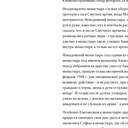
в новопостроенный собор которого 28 и
Неоднократно монастырь служил оборон
претерпел он в Смутное время, когда М
интервентов. Новодевичий монастырь, 
рук в руки: известно, что в нем были р
сказать, что и после Смутного времени
размещались ратные люди - стрельцы, к
для них в монастыре около угловых баш
внутрь монастыря, а только на его креп
Новодевичий монастырь стал одним из с
монастырь под именем монахини Алекс
перед избранием на царство ушел ее бр
монастырь, пришли толпы москвичей во г
февраля 1598 г., как эмоционально расск
великому действию - и на рассвете, при 
граждане и чернь, жены и дети устрем
венца". И только после долгах уговоров
упало на колена, с воплем неслыханным:
младенцев и не слушали их крика", в кон
Особенно благоволила к монастырю царев
придется окончить свои дни здесь в зат
заключить Софью в монастырь, где ей о