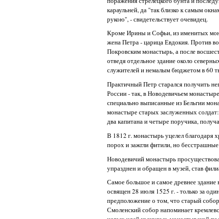
поражения стрелецкого бунта и послед
караульней, да "так близко к самым окн
рукою", - свидетельствует очевидец.
Кроме Ирины и Софьи, из именитых мон
жена Петра - царица Евдокия. Против во
Покровским монастырь, а после восшеств
отведя отдельное здание около северны
служителей и немалым бюджетом в 60 т
Практичный Петр старался получить не
России - так, в Новодевичьем монастыр
специально выписанные из Бельгии мона
монастыре старых заслуженных солдат: 
два капитана и четыре поручика, получ
В 1812 г. монастырь уцелел благодаря 
порох и зажгли фитили, но бесстрашные
Новодевичий монастырь просуществовал 
упразднен и обращен в музей, став фил
Самое большое и самое древнее здание в
освящен 28 июля 1525 г. - только за од
предположение о том, что старый собор
Смоленский собор напоминает кремлевск