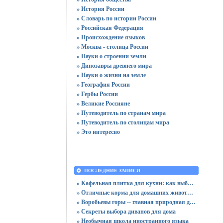
» История России
» Словарь по истории России
» Российская Федерация
» Происхождение языков
» Москва - столица России
» Науки о строении земли
» Динозавры древнего мира
» Науки о жизни на земле
» География России
» Гербы России
» Великие Россияне
» Путеводитель по странам мира
» Путеводитель по столицам мира
» Это интересно
ПОСЛЕДНИЕ ЗАПИСИ
» Кафельная плитка для кухни: как выбрать практичную отделку
» Отличные корма для домашних животных
» Воробьевы горы -- главная природная достопримечательность Москвы
» Секреты выбора диванов для дома
» Необычная школа иностранного языка