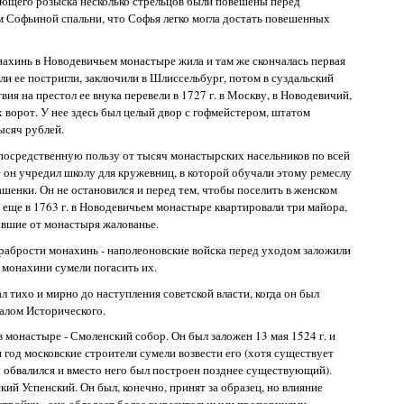
ующего розыска несколько стрельцов были повешены перед
ам Софьиной спальни, что Софья легко могла достать повешенных
ахинь в Новодевичьем монастыре жила и там же скончалась первая
ли ее постригли, заключили в Шлиссельбург, потом в суздальский
ия на престол ее внука перевели в 1727 г. в Москву, в Новодевичий,
х ворот. У нее здесь был целый двор с гофмейстером, штатом
ысяч рублей.
посредственную пользу от тысяч монастырских насельников по всей
е он учредил школу для кружевниц, в которой обучали этому ремеслу
шенки. Он не остановился и перед тем, чтобы поселить в женском
еще в 1763 г. в Новодевичьем монастыре квартировали три майора,
авшие от монастыря жалованье.
храбрости монахинь - наполеоновские войска перед уходом заложили
 монахини сумели погасить их.
тихо и мирно до наступления советской власти, когда он был
иалом Исторического.
 монастыре - Смоленский собор. Он был заложен 13 мая 1524 г. и
ин год московские строители сумели возвести его (хотя существует
 обвалился и вместо него был построен позднее существующий).
ий Успенский. Он был, конечно, принят за образец, но влияние