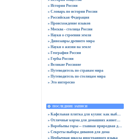
» История России
» Словарь по истории России
» Российская Федерация
» Происхождение языков
» Москва - столица России
» Науки о строении земли
» Динозавры древнего мира
» Науки о жизни на земле
» География России
» Гербы России
» Великие Россияне
» Путеводитель по странам мира
» Путеводитель по столицам мира
» Это интересно
ПОСЛЕДНИЕ ЗАПИСИ
» Кафельная плитка для кухни: как выбрать практичную отделку
» Отличные корма для домашних животных
» Воробьевы горы -- главная природная достопримечательность Москвы
» Секреты выбора диванов для дома
» Необычная школа иностранного языка