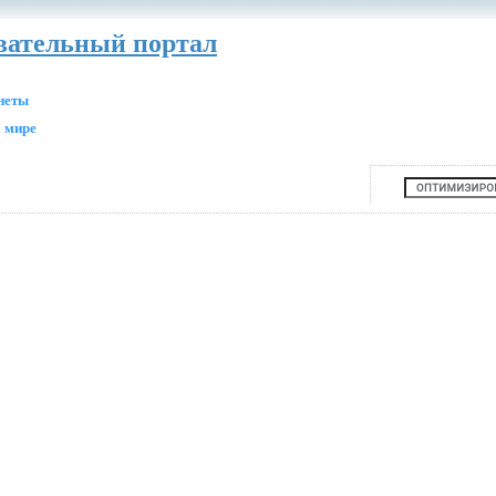
авательный портал
анеты
 мире