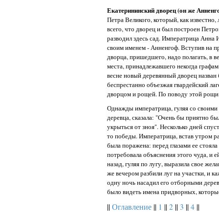
Екатерининский дворец (он же Анненг
Петра Великого, который, как известно,
всего, что дворец и был построен Петр
разводил здесь сад. Императрица Анна 
своим именем - Анненгоф. Вступив на пр
дворца, пришедшего, надо полагать, в 
места, принадлежавшего некогда графам
весне новый деревянный дворец назван 
беспрестанно объезжая гвардейский ла
дворцом и рощей. По поводу этой рощи
Однажды императрица, гуляя со своими
деревца, сказала: "Очень бы приятно бы
укрыться от зноя". Несколько дней спус
то победы. Императрица, встав утром р
была поражена: перед глазами ее стоял
потребовала объяснения этого чуда, и е
назад, гуляя по лугу, выразила свое же
же вечером разбили луг на участки, и к
одну ночь насадил его отборными дерев
было видеть имена придворных, которые
||
Оглавление
||
1
||
2
||
3
||
4
||