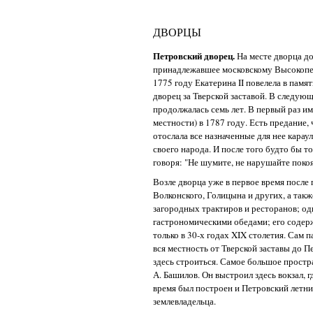
ДВОРЦЫ
Петровский дворец.
На месте дворца до
принадлежавшее московскому Высокопет
1775 году Екатерина II повелела в пам
дворец за Тверской заставой. В следую
продолжалась семь лет. В первый раз и
местности) в 1787 году. Есть предание,
отослала все назначенные для нее караул
своего народа. И после того будто бы то
говоря: "Не шумите, не нарушайте поко
Возле дворца уже в первое время после 
Волконского, Голицына и других, а так
загородных трактиров и ресторанов; оди
гастрономическими обедами; его содер
только в 30-х годах XIX столетия. Сам 
вся местность от Тверской заставы до 
здесь строиться. Самое большое простр
А. Башилов. Он выстроил здесь вокзал, г
время был построен и Петровский летни
землевладельца.