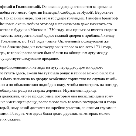
офский и Головинский).
Основание дворца относится ко времени
 любил это место (против Немецкой слободы, за Яузой). Вероятнее
ом. По крайней мере, при этом государе голландец Тимофей Брантгоф
Ивановна очень любила этот сад и приказывала даже называть его
естол и будучи в Москве в 1730 году, она приказала вместо старого
ветхость, построить новый одноэтажный дворец с прибавкой к нему
 Головиным, а с 1721 года - казне. Оконченный к следующей же
был Анненгофом, и в нем государыня провела все лето 1731 года,
герь, который расположен был вблизи на обширном лугу между
 существует следующее предание.
 приближенными и не видя на лугу перед дворцом ни одного
ло гулять здесь, ежели бы тут была роща: в тени ее можно было бы
тя было назначено во дворце особенное торжество по случаю какой-
ано и по обыкновению подойдя к окну, чтобы посмотреть на погоду,
а обширная роща из старых деревьев. Изумленная царица
й доложили, что ее придворные, которым она несколько дней тому
лание иметь здесь рощу, воспользовались мыслью государыни и тогда
аждый, кому какой достался по жребию участок, со своими слугами в
ьями. Говорят, что здесь были долго деревья, на которых можно
 их сажали.