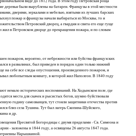
ервоначальном виде до 1812 года. В этом году Петровская роща
ие деревья были вырублены на батареи. Французы в этой местности
амами, дверями, зеркалами и мебелью, взятыми из лучших барских
спыхнул пожар и французы начали выбираться из Москвы, то и
жительством Петровский дворец, а гвардия и свита его еще гуще
он жил в Петровском дворце до прекращения пожара, и по словам
шен пожаром, вероятно, от небрежности или буйства французских
вался в развалинах, был приведен в порядок один только нижний
еще на себе все следы опустошения, произведенного пожаром, и
ывал любопытным комнату, в которой жил Наполеон. В 1840 году
ают немало исторических воспоминаний. На Ходынском поле, где
ходятся места для скачек и рысистых бегов, шумно буйствовали
твенную годину самозванцев, тут стояли защитники отечества против
пился близ села Тушина. Тут был лагерь Скопина-Шуйского,
кина и др.
говещения Пресвятой Богородицы с двумя приделами - Св. Симеона и
ии - заложены в 1844 году, а освящены 26 августа 1847 года.
митриевны Нарышкиной.