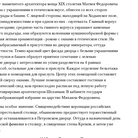
у знаменитого архитектора конца XIX столетия Матвея Федоровича
ча с украшениями в готическом вкусе, обнесен со всех сторон
грады и башни. С лицевой стороны, выходящей на Ходынское поле,
инадлежностями и при одном из них - гауптвахта. Главный корпус
оездами; среднюю часть главного корпуса украшают каменные
 его подъезды, они образуются колоннами кувшинообразной формы с
ная лепная орнаментация - рококо с окнами в готическом стиле. На
выбрасываемый в присутствии во дворце императора, оттуда
стности. Темно-красный цвет фасада дворца с белыми украшениями
тупов и башен образует приятное сочетание с зеленью
 дворца с антресолями по углам разделяется на 4 равных
об, остальные для свиты и прислуги. Каждое отделение бельэтажа
альни и помещения для прислуги. Центр этих помещений составляет
й сверху окнами. Лучшие помещения составляют гостиная и
рический свод зала превосходно расписан под лепную работу
еставрирован архитектором Шохиным. В кабинете государя
изображающий избрание на царство Михаила Федоровича.
вы особое значение. Священнодействию коронации российских
вопрестольной столице, обыкновенно предшествует торжественный
е останавливаются в Петровском дворце. Оттуда в назначенный день
кой фамилии в столицу, в священные стены Кремля, и затем уже
.