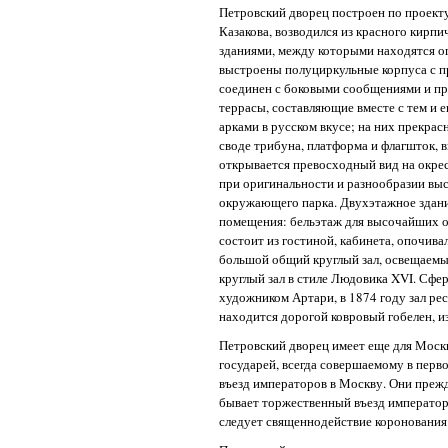
Петровский дворец построен по проект
Казакова, возводился из красного кирпи
зданиями, между которыми находятся о
выстроены полуциркульные корпуса с пр
соединен с боковыми сообщениями и пр
террасы, составляющие вместе с тем и
арками в русском вкусе; на них прекрас
своде трибуна, платформа и флагшток, 
открывается превосходный вид на окре
при оригинальности и разнообразии выс
окружающего парка. Двухэтажное здание
помещения: бельэтаж для высочайших ос
состоит из гостиной, кабинета, опочив
большой общий круглый зал, освещаемы
круглый зал в стиле Людовика XVI. Сфе
художником Артари, в 1874 году зал р
находится дорогой ковровый гобелен, 
Петровский дворец имеет еще для Моск
государей, всегда совершаемому в пер
въезд императоров в Москву. Они прежд
бывает торжественный въезд императорс
следует священнодействие коронования