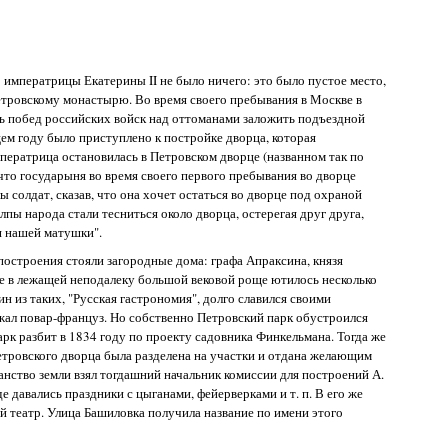
 императрицы Екатерины II не было ничего: это было пустое место,
ровскому монастырю. Во время своего пребывания в Москве в
ять побед российских войск над оттоманами заложить подъездной
щем году было приступлено к постройке дворца, которая
мператрица остановилась в Петровском дворце (названном так по
 что государыня во время своего первого пребывания во дворце
ы солдат, сказав, что она хочет остаться во дворце под охраной
лпы народа стали тесниться около дворца, остерегая друг друга,
я нашей матушки".
построения стояли загородные дома: графа Апраксина, князя
же в лежащей неподалеку большой вековой роще ютилось несколько
н из таких, "Русская гастрономия", долго славился своими
жал повар-француз. Но собственно Петровский парк обустроился
парк разбит в 1834 году по проекту садовника Финкельмана. Тогда же
Петровского дворца была разделена на участки и отдана желающим
анство земли взял тогдашний начальник комиссии для построений А.
де давались праздники с цыганами, фейерверками и т. п. В его же
й театр. Улица Башиловка получила название по имени этого