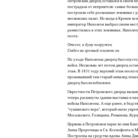
Петровский дворец оставался в своем п
пострадала от неприятеля: самые больш
построили себе роскошные землянки с р
московских палат. Но когда в Кремле в
император Наполеон выбрал своим место
разместилась в этих землянках. Наполе
поэта:
Отселе, в думу погружен,
Глядел на грозный пламень он.
По уходе Наполеона дворец был опусто
войск. Несколько лет потом дворец оста
этаж. В 1831 году верхний этаж носил 
проживавший там старый инвалид показ
дворец был возобновлен.
Окрестности Петровского дворца вызыв
теперь раскинуты здания выставки и на
войска Наполеона. А еще ранее, в бедс
"тушинского вора", который нагло укре
Мосальского, Голицына, Романова, Кура
Церковь в Петровском парке во имя Бла
Анны Пророчицы и Св. Ксенофонта и Мар
Построены на средства вдовы Анны Д