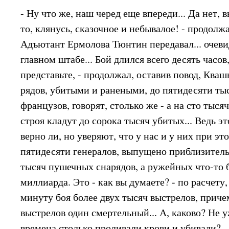
- Ну что же, наш черед еще впереди... Да нет, 
то, клянусь, сказочное и небывалое! - продол
Адъютант Ермолова Тюнтин передавал... очеви
главном штабе... Бой длился всего десять часов,
представьте, - продолжал, оставив повод, Кваш
рядов, убитыми и ранеными, до пятидесяти тыс
французов, говорят, столько же - а на сто тыс
строя кладут до сорока тысяч убитых... Ведь э
верно ли, но уверяют, что у нас и у них при эт
пятидесяти генералов, выпущено приблизител
тысяч пушечных снарядов, а ружейных что-то 
миллиарда. Это - как вы думаете? - по расчету
минуту боя более двух тысяч выстрелов, прич
выстрелов один смертельный... А, каково? Не у
времена столько проливали крови и убивали?