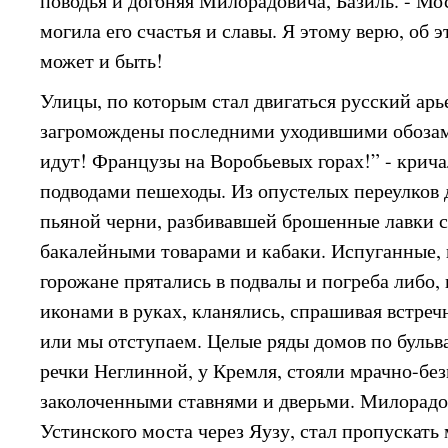
поводья и догоняя Милорадовича, Базиль. - Мо
могила его счастья и славы. Я этому верю, об 
может и быть!
Улицы, по которым стал двигаться русский арь
загромождены последними уходившими обозам
идут! Французы на Воробьевых горах!” - крич
подводами пешеходы. Из опустелых переулков
пьяной черни, разбивавшей брошенные лавки 
бакалейными товарами и кабаки. Испуганные, 
горожане прятались в подвалы и погреба либо, 
иконами в руках, кланялись, спрашивая встреч
или мы отступаем. Целые ряды домов по бульв
речки Неглинной, у Кремля, стояли мрачно-без
заколоченными ставнями и дверьми. Милорадо
Устинского моста через Яузу, стал пропускать