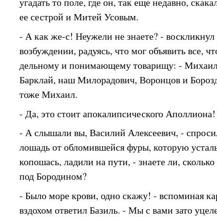
угадать то поле, где он, так еще недавно, скака
ее сестрой и Митей Усовым.
- А как же-с! Неужели не знаете? - воскликну
возбуждении, радуясь, что мог объявить все, ч
дельному и понимающему товарищу: - Михаил
Барклай, наш Милорадович, Воронцов и Борозди
тоже Михаил.
- Да, это стоит апокалипсического Аполлиона! 
- А слышали вы, Василий Алексеевич, - спрос
лошадь от обломившейся фуры, которую усталы
копошась, ладили на пути, - знаете ли, сколько
под Бородином?
- Было море крови, одно скажу! - вспоминая к
вздохом ответил Базиль. - Мы с вами зато уцеле