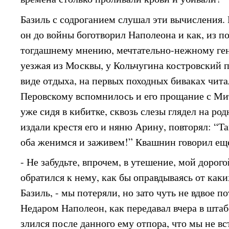
Базиль с содроганием слушал эти вычисления.
он до войны боготворил Наполеона и как, из п
тогдашнему мнению, мечтательно-нежному гени
уезжая из Москвы, у Кольчугина костровский п
виде отдыха, на первых походных биваках чит
Перовскому вспомнилось и его прощание с Мит
уже сидя в кибитке, сквозь слезы глядел на род
издали крестя его и няню Арину, повторял: “Та
оба женимся и заживем!” Квашнин говорил еще
- Не забудьте, впрочем, в утешение, мой дорогой
обратился к нему, как бы оправдываясь от как
Базиль, - мы потеряли, но зато чуть не вдвое п
Недаром Наполеон, как передавал вчера в штаб
злился после данного ему отпора, что мы не в