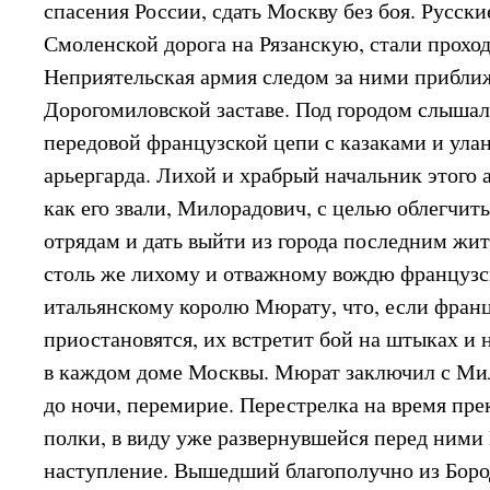
спасения России, сдать Москву без боя. Русски
Смоленской дорога на Рязанскую, стали проход
Неприятельская армия следом за ними прибли
Дорогомиловской заставе. Под городом слышал
передовой французской цепи с казаками и ула
арьергарда. Лихой и храбрый начальник этого 
как его звали, Милорадович, с целью облегчит
отрядам и дать выйти из города последним жит
столь же лихому и отважному вождю французск
итальянскому королю Мюрату, что, если франц
приостановятся, их встретит бой на штыках и 
в каждом доме Москвы. Мюрат заключил с Ми
до ночи, перемирие. Перестрелка на время пр
полки, в виду уже развернувшейся перед ними
наступление. Вышедший благополучно из Боро