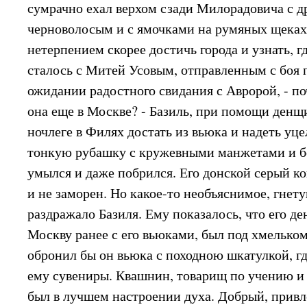
сумрачно ехал верхом сзади Милорадовича с 
черноволосым и с ямочками на румяных щека
нетерпением скорее достичь города и узнать, гд
сталось с Митей Усовым, отправленным с боя 
ожидании радостного свидания с Авророй, - по
она еще в Москве? - Базиль, при помощи денщ
ночлеге в Филях достать из вьюка и надеть уце
тонкую рубашку с кружевными манжетами и б
умылся и даже побрился. Его донской серый ко
и не заморен. Но какое-то необъяснимое, гнет
раздражало Базиля. Ему показалось, что его д
Москву ранее с его вьюками, был под хмельком
обронил бы он вьюка с походною шкатулкой, г
ему сувениры. Квашнин, товарищ по учению и
был в лучшем настроении духа. Добрый, привл