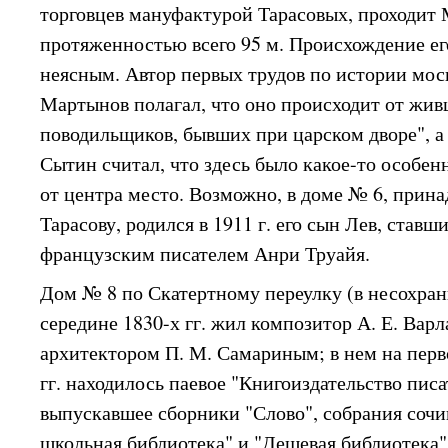
торговцев мануфактурой Тарасовых, проходит
протяженностью всего 95 м. Происхождение ег
неясным. Автор первых трудов по истории мос
Мартынов полагал, что оно происходит от жи
поводильщиков, бывших при царском дворе", а
Сытин считал, что здесь было какое-то особен
от центра место. Возможно, в доме № 6, при
Тарасову, родился в 1911 г. его сын Лев, став
французским писателем Анри Труайя.
Дом № 8 по Скатертному переулку (в несохра
середине 1830-х гг. жил композитор А. Е. Варл
архитектором П. М. Самариным; в нем на перво
гг. находилось паевое "Книгоиздательство писа
выпускавшее сборники "Слово", собрания сочи
школьная библиотека" и "Дешевая библиотека