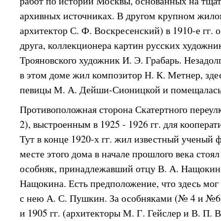
работ по истории Москвы, основанных на тща
архивных источниках. В другом крупном жилом
архитектор С. Ф. Воскресенский) в 1910-е гг. 
друга, коллекционера картин русских художник
Трояновского художник И. Э. Грабарь. Незадолг
в этом доме жил композитор Н. К. Метнер, зде
певицы М. А. Дейши-Сионицкой и помещалась
Противоположная сторона Скатертного переул
2), выстроенным в 1925 - 1926 гг. для коопера
Тут в конце 1920-х гг. жил известный ученый 
месте этого дома в начале прошлого века сто
особняк, принадлежавший отцу В. А. Нащокин
Нащокина. Есть предположение, что здесь мог
с нею А. С. Пушкин. За особняками (№ 4 и №6
и 1905 гг. (архитекторы М. Г. Гейслер и В. П. 