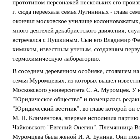
прототипом персонажей нескольких его произв
г. сюда переехала семья Лугининых - глава с
окончил московское училище колонновожатых,
много деятелей декабристского движения; слу
встречался с Пушкиным. Сын его Владимир Фе
химиком, известным ученым, создавшим перву
термохимическую лабораторию.
В соседнем деревянном особняке, стоявшем на
семья Муромцевых, из которых вышел извест
Московского университета С. А. Муромцев. У 
"Юридическое общество" и помещалась редак
"Юридический вестник", во главе которой он с
М. Н. Климентова, впервые исполнила партию 
Чайковского "Евгений Онегин". Племянница В
Муромцева была женой И. А. Бунина. Они поз