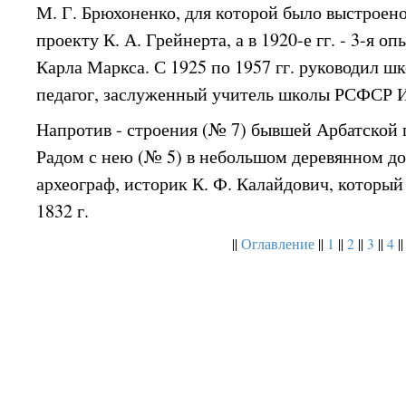
М. Г. Брюхоненко, для которой было выстроен
проекту К. А. Грейнерта, а в 1920-е гг. - 3-я 
Карла Маркса. С 1925 по 1957 гг. руководил ш
педагог, заслуженный учитель школы РСФСР И
Напротив - строения (№ 7) бывшей Арбатской 
Радом с нею (№ 5) в небольшом деревянном д
археограф, историк К. Ф. Калайдович, который
1832 г.
||
Оглавление
||
1
||
2
||
3
||
4
||