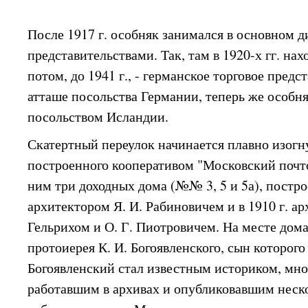
После 1917 г. особняк занимался в основном
представительствами. Так, там в 1920-х гг. нах
потом, до 1941 г., - германское торговое пред
атташе посольства Германии, теперь же особн
посольством Исландии.
Скатертный переулок начинается плавно изогн
построенного кооперативом "Московский почтов
ним три доходных дома (№№ 3, 5 и 5а), построе
архитектором Я. И. Рабиновичем и в 1910 г. ар
Гельрихом и О. Г. Пиотровичем. На месте дом
протоиерея К. И. Богоявленского, сын которог
Богоявленский стал известным историком, мно
работавшим в архивах и опубликовавшим неск