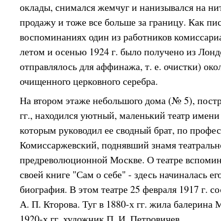
оклады, снимался жемчуг и нанизывался на нит
продажу и тоже все больше за границу. Как пис
воспоминаниях один из работников комиссариа
летом и осенью 1924 г. было получено из Лонд
отправлялось для аффинажа, т. е. очистки) окол
очищенного церковного серебра.
На втором этаже небольшого дома (№ 5), постр
гг., находился уютный, маленький театр имени
которым руководил ее сводный брат, по профе
Комиссаржевский, поднявший знамя театральн
предреволюционной Москве. О театре вспомин
своей книге "Сам о себе" - здесь начиналась е
биография. В этом театре 25 февраля 1917 г. с
А. П. Кторова. Туг в 1880-х гг. жила балерина 
1920-х гг. художник П. И. Петровичев.