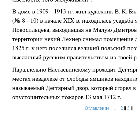
В доме в 1909 - 1913 гг. жил художник В. К. 
(№ 8 - 10) в начале XIX в. находилась усадьба 
Новосильцева, выходившая на Малую Дмитровку
территории некий Лехнер снимал помещение дл
1825 г. у него поселился великий польский по
высланный русским правительством из своей р
Параллельно Настасьинскому проходит Дегтяр
местах невдалеке от слободы ямщиков находилс
называемый Дегтярный двор, который сгорел в
опустошительных пожаров 13 мая 1712 г.
||
Оглавление
||
1
||
2
||
3
||