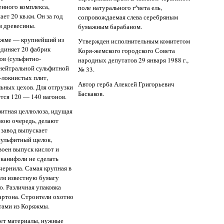
нного комплекса,
поле натурального г^вета ель,
т 20 кв.км. Он за год
сопровождаемая слева серебряным
в древесины.
бумажным барабаном.
яжме — крупнейший из
Утвержден исполнительным комитетом
диняет 20 фабрик
Коря-жемского городского Совета
ов (сульфитно-
народных депутатов 29 января 1988 г.,
нейтральной сульфитной
№ 33.
-локнистых плит,
Автор герба Алексей Григорьевич
ьных цехов. Для отгрузки
Баскаков.
тся 120 — 140 вагонов.
итная целлюлоза, идущая
свою очередь, делают
 завод выпускает
сульфитный щелок,
воен выпуск кислот и
 канифоли не сделать
чернила. Самая крупная в
ем известную бумагу
. Различная упаковка
артона. Строители охотно
тами из Коряжмы.
ет материалы, нужные