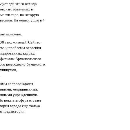
зует для этого отходы
ов, изготовляемых в
имости таре, на которую
весины. На мешки ушло в 4
ень экономно.
 30 тыс. жителей. Сейчас
тво и проблемы освоения
фицированных кадрах,
и филиалы Архангельского
кого целлюлозно-бумажного
ехникумов,
.
яжмы сопровождался
аниями, медицинскими,
тивными учреждениями.
о пока эта сфера отстает
тория города еще только
ая предыстория.