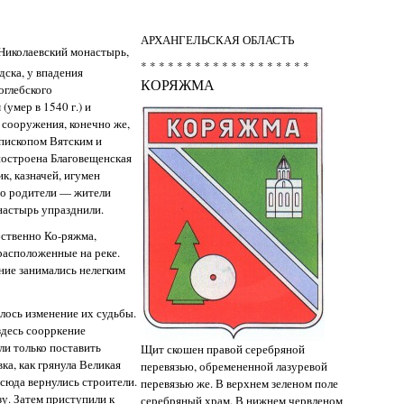
АРХАНГЕЛЬСКАЯ ОБЛАСТЬ
Николаевский монастырь,
* * * * * * * * * * * * * * * * * * *
ска, у впадения
КОРЯЖМА
оглебского
умер в 1540 г.) и
 сооружения, конечно же,
епископом Вятским и
остроена Благовещенская
к, казначей, игумен
его родители — жители
настырь упразднили.
бственно Ко-ряжма,
расположенные на реке.
ние занимались нелегким
лось изменение их судьбы.
 здесь соорркение
ли только поставить
Щит скошен правой серебряной
ка, как грянула Великая
перевязью, обремененной лазуревой
 сюда вернулись строители.
перевязью же. В верхнем зеленом поле
зу. Затем приступили к
серебряный храм. В нижнем червленом