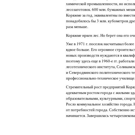
химической промышленности, но исполь
лесозаготовок. 600 млн. бумажных мешк
Коряжме за год, эквивалентны по вмест
понадобилось бы 3 млн. кубометров дре
раза меньше.
Коряжме нркен лес. Но берет она его оч
Уже в 1971 г. поселок насчитывал более
вдвое больше. Его огромное строительс
новых производств нуждаются в квали
поэтому здесь еще в 1960-е гг. работал
лесотехнического института, Соликамс
и Северодвинского политехнического т
профессионально-техническое училище
Стремительный рост предприятий Кор
адекватным ростом города с жилыми зд
образовательными, культурными, спор
Росло коммунальное хозяйство города. Н
от потребностей города. Собственно ис
начинается. Завершилась четырехвеков