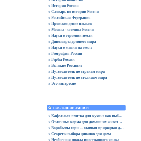
» История России
» Словарь по истории России
» Российская Федерация
» Происхождение языков
» Москва - столица России
» Науки о строении земли
» Динозавры древнего мира
» Науки о жизни на земле
» География России
» Гербы России
» Великие Россияне
» Путеводитель по странам мира
» Путеводитель по столицам мира
» Это интересно
ПОСЛЕДНИЕ ЗАПИСИ
» Кафельная плитка для кухни: как выбрать практичную отделку
» Отличные корма для домашних животных
» Воробьевы горы -- главная природная достопримечательность Москвы
» Секреты выбора диванов для дома
» Необычная школа иностранного языка