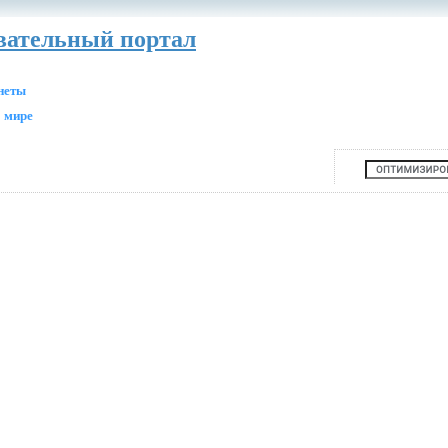
авательный портал
анеты
 мире