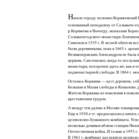
Н
ачало городу положил Коряжемский 
основанный неподалеку от Сольвыче-год
р.Коряжема в Вычегду, монахами Борис
Сольвычегодского монастыря Лонгином (
Симоном в 1535 г. В лесной обители все
были деревянными, пока в 1665 г. архи
Великопермским Александром не была п
церковь. Сам епископ, когда-то послушни
монастыря, похоронен здесь же, как и 
подмонастырной слободы. В 1864 г. мо
Осталась Коряжма — куст деревень: со
Большая и Малая слободы и Копылово, 
Жители Коряжмы из поколения в поколе
крестьянским трудом.
А между тем далеко в Москве планирова
Еще в 1930-е гг. предполагалось начать
целлюлозно-бумажного комбината. Успе
несколько домиков вблизи станции Низов
Отечественная война, И только в 1953 г.
В 1961 г. комбинат дал первую целлюло