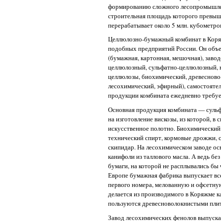
формированию сложного лесопромышле
строительная площадь которого превышае
перерабатывает около 5 млн. кубометро
Целлюлозно-бумажный комбинат в Кор
подобных предприятий России. Он объе
(бумажная, картонная, мешочная), завод
целлюлозный, сульфатно-целлюлозный, 
целлюлозы, биохимический, древесново
лесохимический, эфирный), самостоятел
продукции комбината ежедневно требуе
Основная продукция комбината — сульф
на изготовление вискозы, из которой, в 
искусственное полотно. Биохимический
технический спирт, кормовые дрожжи, 
скипидар. На лесохимическом заводе ос
канифоли из таллового масла. А ведь без
бумаги, на которой не расплывались бы 
Европе бумажная фабрика выпускает вс
первого номера, мелованную и офсетную
делается из производимого в Коряжме к
пользуются древесноволокнистыми пли
Завод лесохимических фенолов выпуска