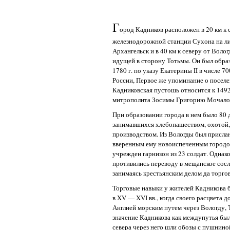
Г
ород Кадников расположен в 20 км к 
железнодорожной станции Сухона на л
Архангельск и в 40 км к северу от Воло
идущей в сторону Тотьмы. Он был образ
1780 г. по указу Екатерины II в числе 
России, Первое же упоминание о поселе
Кадниковская пустошь относится к 1492
митрополита Зосимы Григорию Мочалов
При образовании города в нем было 80 
занимавшихся хлебопашеством, охотой
производством. Из Вологды был присла
вверенным ему новоиспеченным городо
учрежден гарнизон из 23 солдат. Однак
противились переводу в мещанское сос
занимаясь крестьянским делом да торгов
Торговые навыки у жителей Кадникова 
в XV — XVI вв., когда своего расцвета д
Англией морским путем через Вологду,
значение Кадникова как междупутья бы
севера через него шли обозы с пушниной