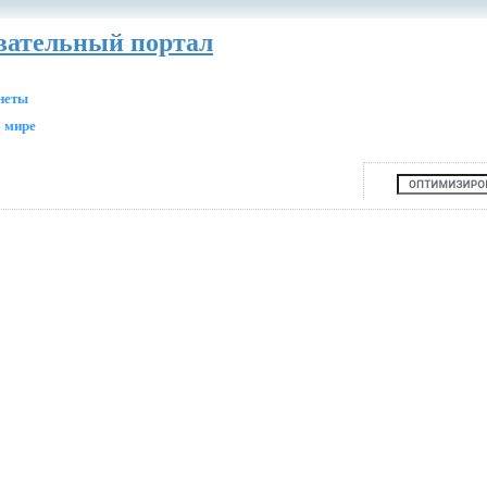
авательный портал
анеты
 мире