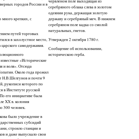
червленом поле выходящая из
северных городов России и в
серебряного облака слева в золотом
одеянии рука, держащая золотую
о много крепких, с
державу и серебряный меч. В нижнем
серебряном поле кадка со смолой
натуральных, гнетов.
ением путей торговых
тился в захолустное место,
Утвержден 2 октября 1780 г.
 царского самодержавия.
Сообщение об использовании,
волюционного
историческою герба.
 известные «Исторические
я и воля». Отсюда
Лопатин. Около года прожил
т Н.В.Шелгунов и почти 9
й, рукописи которого по
я в Институте русской
По его инициативе была
ле XX в. колония
о 300 человек.
кова было учреждение в
сударственных субсидий
ани, строило станции и
ов и даже выпускало свои