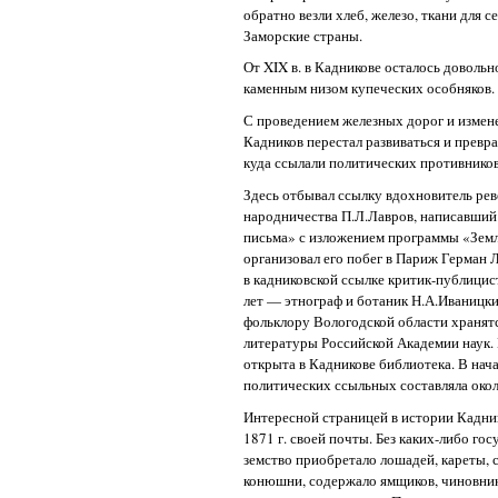
обратно везли хлеб, железо, ткани для 
Заморские страны.
От XIX в. в Кадникове осталось довольн
каменным низом купеческих особняков.
С проведением железных дорог и измен
Кадников перестал развиваться и превра
куда ссылали политических противников
Здесь отбывал ссылку вдохновитель ре
народничества П.Л.Лавров, написавший
письма» с изложением программы «Земл
организовал его побег в Париж Герман 
в кадниковской ссылке критик-публицис
лет — этнограф и ботаник Н.А.Иваницки
фольклору Вологодской области хранятс
литературы Российской Академии наук. 
открыта в Кадникове библиотека. В нача
политических ссыльных составляла окол
Интересной страницей в истории Кадни
1871 г. своей почты. Без каких-либо го
земство приобретало лошадей, кареты, с
конюшни, содержало ямщиков, чиновник