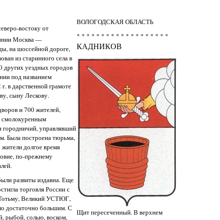
ВОЛОГОДСКАЯ ОБЛАСТЬ
северо-востоку от
* * * * * * * * * * * * * * * * * * *
инии Москва —
КАДНИКОВ
гды, на шоссейной дороге,
ован из старинного села в
700 других уездных городов
нии под названием
 г. в дарственной грамоте
у, сыну Лескову.
дворов и 700 жителей,
, смолокуренным
н городничий, управлявший
м. Была построена тюрьма,
о жители долгое время
ловие, по-прежнему
лей.
были развиты издавна. Еще
остигла торговля России с
 Тотьму, Великий УСТЮГ,
ло достаточно большим. С
Щит пересеченный. В верхнем
, рыбой, солью, воском,