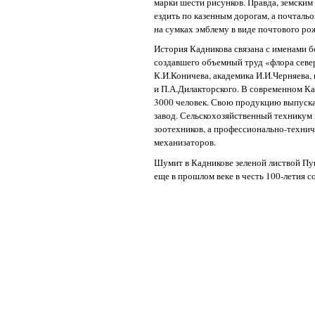
марки шести рисунков. Правда, земски
ездить по казенным дорогам, а почталь
на сумках эмблему в виде почтового ро
История Кадникова связана с именами б
создавшего объемный труд «флора север
К.И.Коничева, академика И.И.Черняева,
и П.А.Дилакторского. В современном К
3000 человек. Свою продукцию выпуск
завод. Сельскохозяйственный техникум 
зоотехников, а профессионально-техни
механизаторов.
Шумит в Кадникове зеленой листвой Пу
еще в прошлом веке в честь 100-летия с