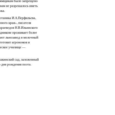
м ямщикам было запрещено
онам не разрешалось иметь
жка.
отаника И.А.Перфильева,
ного края», писателя
 краеведов Н.В.Ильинского
адникове проживает более
ают льнозавод и молочный
готовит агрономов и
ческое училище —
шкинский сад, заложенный
о дня рождения поэта.