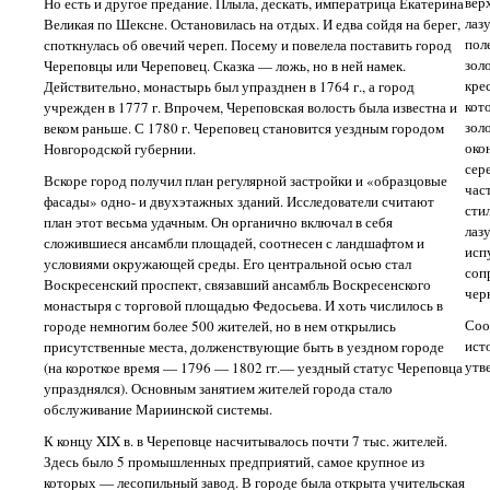
вер
Но есть и другое предание. Плыла, дескать, императрица Екатерина
лаз
Великая по Шексне. Остановилась на отдых. И едва сойдя на берег,
пол
споткнулась об овечий череп. Посему и повелела поставить город
зол
Череповцы или Череповец. Сказка — ложь, но в ней намек.
кре
Действительно, монастырь был упразднен в 1764 г., а город
кот
учрежден в 1777 г. Впрочем, Череповская волость была известна и
зол
веком раньше. С 1780 г. Череповец становится уездным городом
око
Новгородской губернии.
сер
Вскоре город получил план регулярной застройки и «образцовые
час
фасады» одно- и двухэтажных зданий. Исследователи считают
сти
план этот весьма удачным. Он органично включал в себя
лаз
сложившиеся ансамбли площадей, соотнесен с ландшафтом и
исп
условиями окружающей среды. Его центральной осью стал
соп
Воскресенский проспект, связавший ансамбль Воскресенского
чер
монастыря с торговой площадью Федосьева. И хоть числилось в
Соо
городе немногим более 500 жителей, но в нем открылись
ист
присутственные места, долженствующие быть в уездном городе
утв
(на короткое время — 1796 — 1802 гг.— уездный статус Череповца
упразднялся). Основным занятием жителей города стало
обслуживание Мариинской системы.
К концу XIX в. в Череповце насчитывалось почти 7 тыс. жителей.
Здесь было 5 промышленных предприятий, самое крупное из
которых — лесопильный завод. В городе была открыта учительская