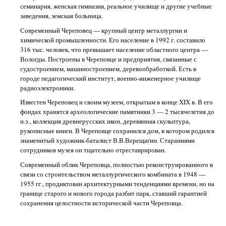
семинария, женская гимназия, реальное училище и другие учебные
заведения, земская больница.
Современный Череповец — крупный центр металлургии и
химической промышленности. Его население в 1992 г. составило
316 тыс. человек, что превышает население областного центра —
Вологды. Построены в Череповце и предприятия, связанные с
судостроением, машиностроением, деревообработкой. Есть в
городе педагогический институт, военно-инженерное училище
радиоэлектроники.
Известен Череповец и своим музеем, открытым в конце XIX в. В его
фондах хранятся археологические памятники 3 — 2 тысячелетия до
н.э., коллекция древнерусских икон, деревянная скульптура,
рукописные книги. В Череповце сохранился дом, в котором родился
знаменитый художник-баталист В.В.Верещагин. Стараниями
сотрудников музея он тщательно отреставрирован.
Современный облик Череповца, полностью реконструированного в
связи со строительством металлургического комбината в 1948 —
1955 гг., продиктован архитектурными тенденциями времени, но на
границе старого и нового города разбит парк, ставший гарантией
сохранения целостности исторической части Череповца.