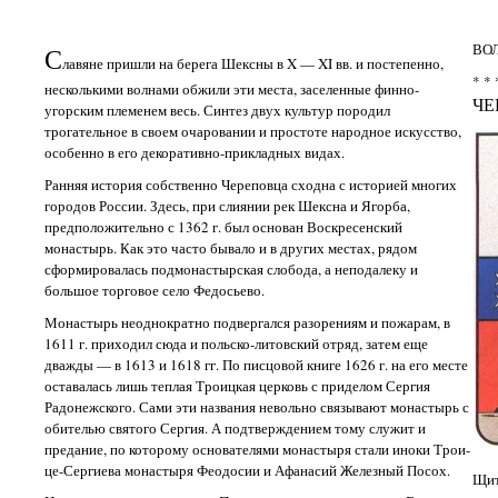
ВО
С
лавяне пришли на берега Шексны в X — XI вв. и постепенно,
* * 
несколькими волнами обжили эти места, заселенные финно-
ЧЕ
угорским племенем весь. Синтез двух культур породил
трогательное в своем очаровании и простоте народное искусство,
особенно в его декоративно-прикладных видах.
Ранняя история собственно Череповца сходна с историей многих
городов России. Здесь, при слиянии рек Шексна и Ягорба,
предположительно с 1362 г. был основан Воскресенский
монастырь. Как это часто бывало и в других местах, рядом
сформировалась подмонастырская слобода, а неподалеку и
большое торговое село Федосьево.
Монастырь неоднократно подвергался разорениям и пожарам, в
1611 г. приходил сюда и польско-литовский отряд, затем еще
дважды — в 1613 и 1618 гг. По писцовой книге 1626 г. на его месте
оставалась лишь теплая Троицкая церковь с приделом Сергия
Радонежского. Сами эти названия невольно связывают монастырь с
обителью святого Сергия. А подтверждением тому служит и
предание, по которому основателями монастыря стали иноки Трои-
це-Сергиева монастыря Феодосии и Афанасий Железный Посох.
Щит