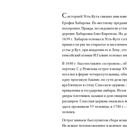
С
историей Усть-Кута связано имя изв
Ерофея Хабарова. По местному преданию
похоронен. Правда, исследователи уста
деревне Хабаровка близ Киренска. Но д
1639 г. Хабаров основал в Усть-Куте со
пришел он рке на открытое и населенное 
устье р.Кут, при впадении ее в Лену, от
енисейский атаман И.Галкин основал зи
В 1640 г. был поставлен «острожок», о
чертежу С.у.Ремезова острог в конце XV
поселок в форме четырехугольника, об
одну проезжую башню, по сути дела п
врубленную в стену Спасскую церковь. 
приказчика и государевы амбары. Возле
дворы плотников, казаков и дом священн
расширен. Спасская церковь оказалась в
здесь проживали 53 человека, в 1740 г.—
человек.
Острог вначале был пунктом сбора ясак
Но вскоре потерял военное и ясачное зна