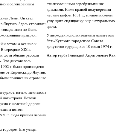
стилизованными серебряными же
нью и солеваренным
крыльями. Ниже правой полуперевязи
черные цифры 1631 г., в левом нижнем
рхней Лены. Он стал
углу щита сидящая куница натуральною
в Якутию. Здесь строились
цвета.
 товары вниз по Лене.
Утвержден исполнительным комитетом
 оживленные ярмарки.
Усть-Кутского городского Совета
й и летом, а осенью и
депутатов трудящихся 10 июля 1974 г.
 В середине XIX в.
Автор герба Геннадий Харитонович Кан.
ли, хотя обилие рассола
. Это диктовалось
 1902 г. было произведено
Лене от Киренска до Якутии.
у были приписаны огромные
льтурное, начало меняться в
й магистрали. Потоки
рямо с железной дороги.
евым, а потом
1950 г. сюда пришел первый
ал городом. Его улицы