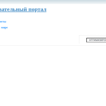
авательный портал
анеты
 мире