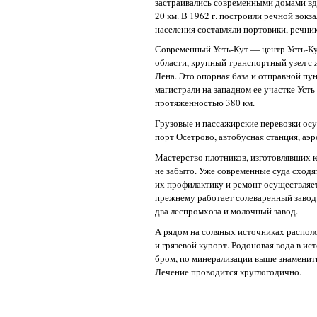
застраивались современными домами вд
20 км. В 1962 г. построили речной вокз
населения составляли портовики, речни
Современный Усть-Кут — центр Усть-Ку
области, крупный транспортный узел с
Лена. Это опорная база и отправной пу
магистрали на западном ее участке Уст
протяженностью 380 км.
Грузовые и пассажирские перевозки ос
порт Осетрово, автобусная станция, аэр
Мастерство плотников, изготовлявших к
не забыто. Уже современные суда сходят
их профилактику и ремонт осуществляе
прежнему работает солеваренный заво
два леспромхоза и молочный завод.
А рядом на соляных источниках распол
и грязевой курорт. Родоновая вода в и
бром, по минерализации выше знаменит
Лечение проводится круглогодично.