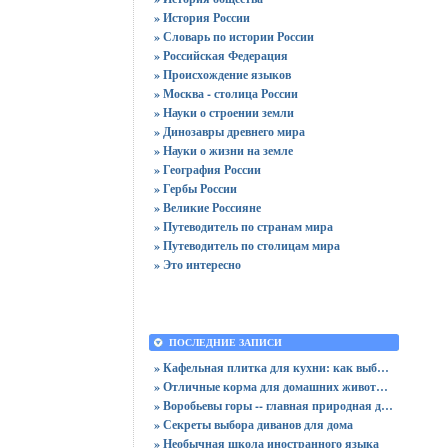
» История России
» Словарь по истории России
» Российская Федерация
» Происхождение языков
» Москва - столица России
» Науки о строении земли
» Динозавры древнего мира
» Науки о жизни на земле
» География России
» Гербы России
» Великие Россияне
» Путеводитель по странам мира
» Путеводитель по столицам мира
» Это интересно
ПОСЛЕДНИЕ ЗАПИСИ
» Кафельная плитка для кухни: как выбрать практичную отделку
» Отличные корма для домашних животных
» Воробьевы горы -- главная природная достопримечательность Москвы
» Секреты выбора диванов для дома
» Необычная школа иностранного языка