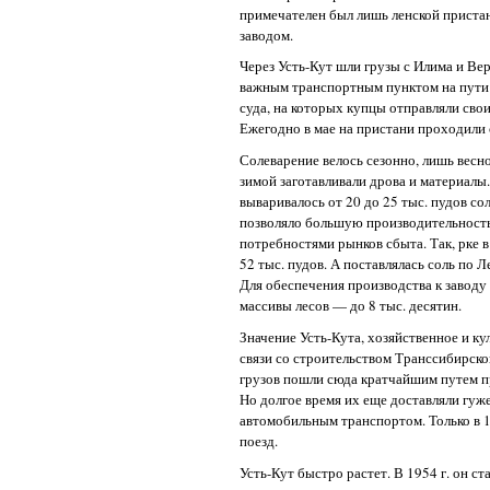
примечателен был лишь ленской приста
заводом.
Через Усть-Кут шли грузы с Илима и Ве
важным транспортным пунктом на пути 
суда, на которых купцы отправляли свои
Ежегодно в мае на пристани проходили
Солеварение велось сезонно, лишь весно
зимой заготавливали дрова и материалы.
вываривалось от 20 до 25 тыс. пудов со
позволяло большую производительность
потребностями рынков сбыта. Так, рке в
52 тыс. пудов. А поставлялась соль по 
Для обеспечения производства к завод
массивы лесов — до 8 тыс. десятин.
Значение Усть-Кута, хозяйственное и ку
связи со строительством Транссибирско
грузов пошли сюда кратчайшим путем п
Но долгое время их еще доставляли гуж
автомобильным транспортом. Только в 
поезд.
Усть-Кут быстро растет. В 1954 г. он ст