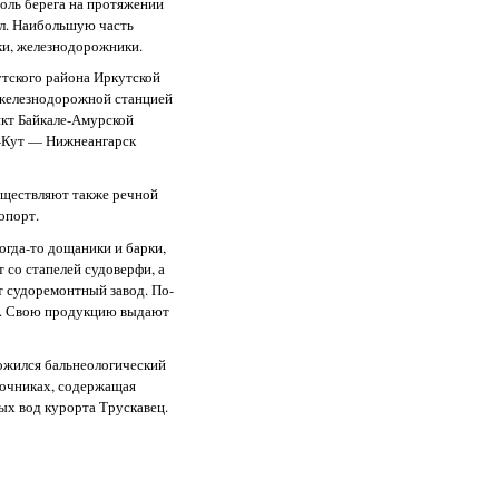
оль берега на протяжении
ал. Наибольшую часть
ки, железнодорожники.
тского района Иркутской
 железнодорожной станцией
нкт Байкале-Амурской
ь-Кут — Нижнеангарск
уществляют также речной
опорт.
огда-то дощаники и барки,
 со стапелей судоверфи, а
т судоремонтный завод. По-
д. Свою продукцию выдают
ожился бальнеологический
сточниках, содержащая
ых вод курорта Трускавец.