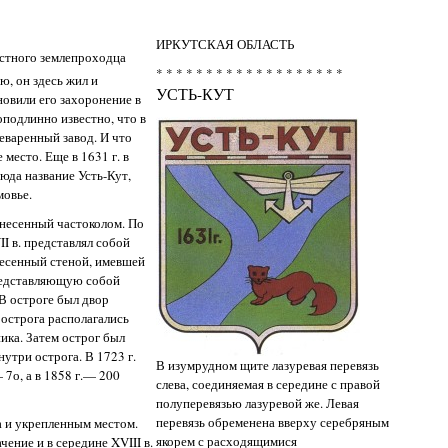
ИРКУТСКАЯ ОБЛАСТЬ
естного землепроходца
* * * * * * * * * * * * * * * * * * *
, он здесь жил и
УСТЬ-КУТ
новили его захоронение в
оподлинно известно, что в
леваренный завод. И что
место. Еще в 1631 г. в
сюда название Усть-Кут,
мовье.
бнесенный частоколом. По
II в. представлял собой
несенный стеной, имевшей
редставляющую собой
В остроге был двор
 острога располагались
ика. Затем острог был
нутри острога. В 1723 г.
В изумрудном щите лазуревая перевязь
 7о, а в 1858 г.— 200
слева, соединяемая в середине с правой
полуперевязью лазуревой же. Левая
перевязь обременена вверху серебряным
а и укрепленным местом.
якорем с расходящимися
чение и в середине XVIII в.