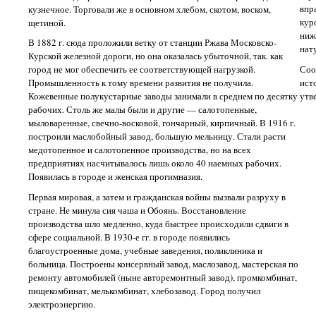
впр
кузнечное. Торговали же в основном хлебом, скотом, воском,
кур
щетиной.
ниж
В 1882 г. сюда проложили ветку от станции Ржава Московско-
нат
Курской железной дороги, но она оказалась убыточной, так. как
Соо
город не мог обеспечить ее соответствующей нагрузкой.
ист
Промышленность к тому времени развития не получила.
утв
Кожевенные полукустарные заводы занимали в среднем по десятку
рабочих. Столь же малы были и другие — салотопенные,
мыловаренные, свечно-восковой, гончарный, кирпичный. В 1916 г.
построили маслобойный завод, большую мельницу. Стали расти
медотопенное и салотопенное производства, но на всех
предприятиях насчитывалось лишь около 40 наемных рабочих.
Появилась в городе и женская прогимназия.
Первая мировая, а затем и гражданская войны вызвали разруху в
стране. Не минула сия чаша и Обоянь. Восстановление
производства шло медленно, куда быстрее происходили сдвиги в
сфере социальной. В 1930-е гг. в городе появились
благоустроенные дома, учебные заведения, поликлиника и
больница. Построены консервный завод, маслозавод, мастерская по
ремонту автомобилей (ныне авторемонтный завод), промкомбинат,
пищекомбинат, мелькомбинат, хлебозавод. Город получил
электроэнергию.