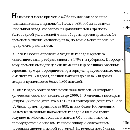
КУ
Н
а высоком месте при устье о.Обоянь или, как ее раньше
* * 
называли, Боянь, впадающей в Псел, в 1639 г. был поставлен
ОБ
небольшой город, своеобразная дополнительная крепость
Белгородской укрепленной линии обороны против крымцев. Со
временем значение крепости упало, но тем не менее поселение
продолжало развиваться.
В 1778 г. Обоянь определена уездным городом Курского
наместничества, преобразованного в 1796 г. в губернию. В городе к
тому времени были две церкви (каменная и деревянная), казенные
строения (дом для городничего, три корпуса присутственных мест
и магистрата, кладовая, соляной магазин) до около 300 домов
мещан и купцов, всего более 1500 жителей.
В 1862 г. здесь обитало уже почти 5000 человек, из которых в
купеческом сословии числилось до 2000. 140 мальчиков посещали
уездное училище (открыто в 1812 г.) и приходское (открыто в 1836
г.). Число домов перевалило за 800, из них более 100 каменных.
Пользуясь выгодным положением города на главном тракте,
ведущем из Москвы в Харьков, жители Обояни занимались
Щит
преимущественно извозом, гоньбой лошадей, содержанием
сер
постоялых дворов и мелкой торговлей. Из ремесел преобладало