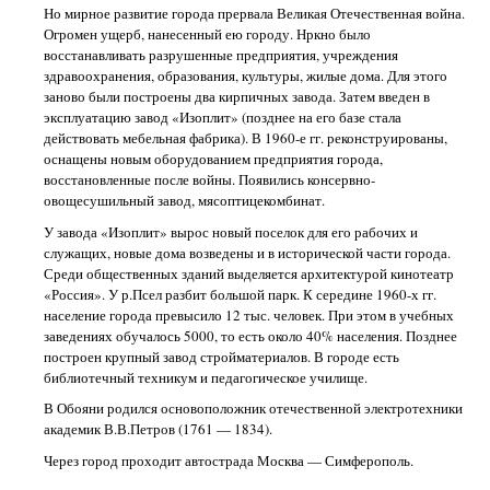
Но мирное развитие города прервала Великая Отечественная война.
Огромен ущерб, нанесенный ею городу. Нркно было
восстанавливать разрушенные предприятия, учреждения
здравоохранения, образования, культуры, жилые дома. Для этого
заново были построены два кирпичных завода. Затем введен в
эксплуатацию завод «Изоплит» (позднее на его базе стала
действовать мебельная фабрика). В 1960-е гг. реконструированы,
оснащены новым оборудованием предприятия города,
восстановленные после войны. Появились консервно-
овощесушильный завод, мясоптицекомбинат.
У завода «Изоплит» вырос новый поселок для его рабочих и
служащих, новые дома возведены и в исторической части города.
Среди общественных зданий выделяется архитектурой кинотеатр
«Россия». У р.Псел разбит большой парк. К середине 1960-х гг.
население города превысило 12 тыс. человек. При этом в учебных
заведениях обучалось 5000, то есть около 40% населения. Позднее
построен крупный завод стройматериалов. В городе есть
библиотечный техникум и педагогическое училище.
В Обояни родился основоположник отечественной электротехники
академик В.В.Петров (1761 — 1834).
Через город проходит автострада Москва — Симферополь.