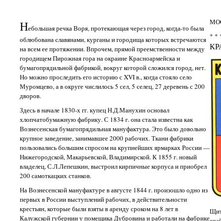
МО
Н
ебольшая речка Воря, протекающая через город, когда-то была
* * 
облюбована славянами, курганы и городища которых встречаются
КР
на всем ее протяжении. Впрочем, прямой преемственности между
городищем Пирожная гора на окраине Красноармейска и
бумагопрядильной фабрикой, вокруг которой сложился город, нет.
Но можно проследить его историю с XVI в., когда стояло село
Муромцево, а в округе числилось 5 сел, 5 селец, 27 деревень с 200
дворов.
Здесь в начале 1830-х гг. купец Н.Д.Манухин основал
хлопчатобумажную фабрику. С 1834 г. она стала известна как
Вознесенская бумагопрядильная мануфактура. Это было довольно
крупное заведение, занимавшее 2000 рабочих. Ткани фабрики
пользовались большим спросом на крупнейших ярмарках России —
Нижегородской, Макарьевской, Владимирской. К 1855 г. новый
владелец, С.Л.Лепешкин, выстроил кирпичные корпуса и приобрел
200 самоткацких станков.
На Вознесенской мануфактуре в августе 1844 г. произошло одно из
первых в России выступлений рабочих, в действительности
крестьян, которые были взяты в аренду сроком на 8 лет в
Щит
Калужской губернии у помещика Дубровина и работали на фабрике
ока