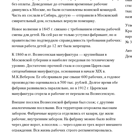
без оплаты. Доведенные до отчаяния временные рабочие
сти
двинулись к Москве, но были остановлены воинской командой.
тка
Часть их сослали в Сибирь, другую — отправили в Московский
наз
смирительный дом, остальных вернули помещику.
Утв
Новое волнение в 1845 г. связано с требованием отмены рабочей
Кра
смены для детей. На сей раз не только уступил фабрикант, но и
нар
правительство подтвердило справедливость требования рабочих:
№ 3
ночная работа детей до 12 лет была запрещена.
Авт
К 1860-м гг. Вознесенская мануфактура — крупнейшая в
Дем
Московской губернии и наиболее передовая по техническому
уровню. Достаточно прочной стала и соседняя Царев-ская
ситценабивная мануфактура, основанная в начале XIX в.
М.К.Вебером. Ее обслркивало рке свыше 600 рабочих, а годовое
производство оценивалось в 500 тыс. рублей. Долгое время обе
фабрики развивались параллельно, но в 1912 г. Царевская
мануфактура сгорела и рабочие ее перешли на Вознесенскую.
Внешне поселок Вознесенской фабрики был схож; с другими
аналогичными поселками. Вся территория огорожена высоким
забором. Фабричные корпуса отделялись от казарм, где жили
рабочие, внутренним забором. На фабрику можно было войти
через двое ворот, в поселок — через одни из трех ворот внешнего
ограждения. Вся жизнь рабочих строго регламентировалась.