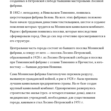
созданных в Петровской слободе бывшими мастеровыми Лосиной
фабрики.
В 1882 г. неподалеку, в Никольском-Тимонино, появилась
шерстоткацкая фабрика Белова. На всех этих фабриках положено
было начало трудовым династиям текстильщиков, шестое и седьмое
поколения которых трудятся на Монинском камвольном комбинате.
Рядом с фабриками появились поселки, которые впоследствии
сформировали город. Они до сих пор отчетливо просматриваются в
его структуре.
Центральная часть города состоит из бывшего поселка Монинской
фабрики, к северу от него — поселок Лосино-Петровский,
образованный в 1928 г. из Лосино-Петровской слободы и поселка
при Тимонинской фабрике с селами Тимонино и Пречистое, к юго-
востоку — бывшая деревня Новинки.
Сама Монинская фабрика благополучно пережила разруху,
вызванную гражданской войной, и рке в 1928 г. была признана
лучшим камвольным предприятием страны. На ее базе создан
крупный камвольный комбинат. Одновременно развернулось
строительство жилья (трех- и четырехэтажные дома), школ и
медицинских учреждений, необходимых для существования
города, каковым и стал Лосино-Петровский в 1951 г.