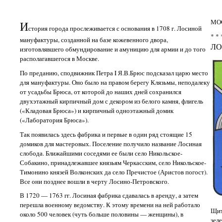
МО
И
стория города прослеживается с основания в 1708 г. Лосиной
* * 
мануфактуры, созданной на базе кожевенного двора,
ЛО
изготовлявшего обмундирование и амуницию для армии и до того
располагавшегося в Москве.
По преданию, сподвижник Петра I Я.В.Брюс подсказал царю место
для мануфактуры. Оно было на правом берегу Клязьмы, неподалеку
от усадьбы Брюса, от которой до наших дней сохранился
двухэтажный кирпичный дом с декором из белого камня, флигель
(«Кладовая Брюса») и кирпичный одноэтажный домик
(«Лаборатория Брюса»).
Так появилась здесь фабрика и первые в один ряд стоящие 15
домиков для мастеровых. Поселение получило название Лосиная
слобода. Ближайшими соседями ее были село Никольское-
Собакино, принадлежавшее князьям Черкасским, село Никольское-
Тимонино князей Волконских да село Пречистое (Аристов погост).
Все они позднее вошли в черту Лосино-Петровского.
В 1720 — 1763 гг. Лосиная фабрика сдавалась в аренду, а затем
перешла военному ведомству. К этому времени на ней работало
Щит
около 500 человек (чуть больше половины — женщины), в
зел