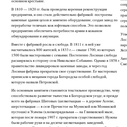
основном крестьяне.
соп
В 1810 — 1820 гг. была проведена коренная реконструкция
сер
предприятия, и оно стало действительно фабрикой: построены
пра
каменные здания цехов и заменено оборудование, создан завод по
сер
переработке телячьих кож юфтевым способом. Это позволило
пол
предприятию обеспечить потребности армии в кожаном
Утв
обмундировании и амуниции.
Лос
Вместе с фабрикой росла и слобода. В 1811 г. в ней уже
нар
насчитывалось 800 жителей, в 1833 г.— свыше 1700, из которых
№16
1500 были мастеровыми с семьями. Постепенно Лосиная слобода
Авт
расширялась в сторону села Никольское-Собакино. Однако в 1858 г.
Сме
правительство ликвидировало казенные заводы, и через год
Лосиная фабрика прекратила свое существование. Ее мастеровых
приписали к мещанам города Богородска особой слободой,
которую назвали Петровской.
Их основным занятием становится текстильное производство, чему
способствовало развитие ткачества в Богородском уезде, и прежде
всего на фабриках Шитовых (шелкоткацкая — в деревне Асееве,
шерстоткацкая — в селе Пречистое на Муниской или Монинской
пустоши) и Усачева (хлопкопрядильная — на Глинковской мызе,
которая после пожара 1907 г. прекратила существование). Нужны
были рабочие руки и на десятке шелкоткацких заведений,