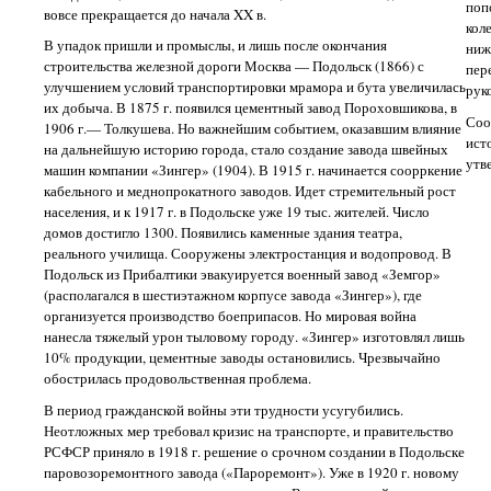
поп
вовсе прекращается до начала XX в.
кол
В упадок пришли и промыслы, и лишь после окончания
ниж
строительства железной дороги Москва — Подольск (1866) с
пер
улучшением условий транспортировки мрамора и бута увеличилась
рук
их добыча. В 1875 г. появился цементный завод Пороховшикова, в
Соо
1906 г.— Толкушева. Но важнейшим событием, оказавшим влияние
ист
на дальнейшую историю города, стало создание завода швейных
утв
машин компании «Зингер» (1904). В 1915 г. начинается соорркение
кабельного и меднопрокатного заводов. Идет стремительный рост
населения, и к 1917 г. в Подольске уже 19 тыс. жителей. Число
домов достигло 1300. Появились каменные здания театра,
реального училища. Сооружены электростанция и водопровод. В
Подольск из Прибалтики эвакуируется военный завод «Земгор»
(располагался в шестиэтажном корпусе завода «Зингер»), где
организуется производство боеприпасов. Но мировая война
нанесла тяжелый урон тыловому городу. «Зингер» изготовлял лишь
10% продукции, цементные заводы остановились. Чрезвычайно
обострилась продовольственная проблема.
В период гражданской войны эти трудности усугубились.
Неотложных мер требовал кризис на транспорте, и правительство
РСФСР приняло в 1918 г. решение о срочном создании в Подольске
паровозоремонтного завода («Пароремонт»). Уже в 1920 г. новому