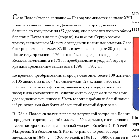
МО
С
ело Подол (второе название — Пахра) упоминается в начале XVII
* * 
в. как вотчина московского Данилова монастыря. Довольно
ПО
большое по тому времени (27 дворов), оно располагалось по обоим
берегам р.Пахра в долине (подоле), на важном Серпуховском
тракте, связывавшем Москву с западными и южными землями. Село
быстро росло, и к началу XVIII в. в нем числилось уже 80 дворов.
После секуляризации в 1764 г. оно было передано в ведение
Коллегии экономии, а в 1781 г. преобразовано в уездный город с
кратким пребыванием за штатом в 1796 — 1802 гг.
Ко времени преобразования в город в селе было более 800 жителей
и 106 дворов, из коих 47 принадлежали 129 купцам. Работала
небольшая шелковая фабрика, пивоварня, кузница, кирпичный
завод и два солодовенных. Многие жители содержали постоялые
дворы, занимались извозом. Часть горожан добывала белый камень
и бут, которыми был богат обрывистый правый берег реки.
В 1784 г. Подольск получил правила регулярной застройки. По ним
Щит
городская территория разбивалась на 20 кварталов, составлявших
чер
вместе квадрат, ныне ограниченный улицами Еврейской, Рабочей,
оде
Матросской и Зеленов-ской. Как ни странно, но рост города
сер
замедлился (в 1849 г. — 1300 жителей, в 1861 г.— 3800), а затем и