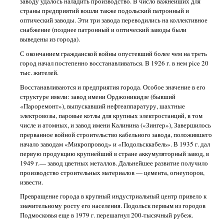
заводу удалось наладить производство. В число важнейших для
страны предприятий вошли также подольский патронный и
оптический заводы. Эти три завода переводились на коллективное
снабжение (позднее патронный и оптический заводы были
выведены из города).
С окончанием гражданской войны опустевший более чем на треть
город начал постепенно восстанавливаться. В 1926 г. в нем pice 20
тыс. жителей.
Восстанавливаются и предприятия города. Особое значение в его
структуре имели: завод имени Орджоникидзе (бывший
«Пароремонт»), выпускавший нефтеаппаратуру, шахтные
электровозы, паровые котлы для крупных электростанций, в том
числе и атомных, и завод имени Калинина («Зингер»), Завершилось
прерванное войной строительство кабельного завода, положившего
начало заводам «Микропровод» и «Подольсккабель». В 1935 г. дал
первую продукцию крупнейший в стране аккумуляторный завод, в
1949 г.— завод цветных металлов. Дальнейшее развитие получило
производство строительных материалов — цемента, огнеупоров,
извести.
Превращение города в крупный индустриальный центр привело к
значительному росту его населения. Подольск первым из городов
Подмосковья еще в 1979 г. перешагнул 200-тысячный рубеж.