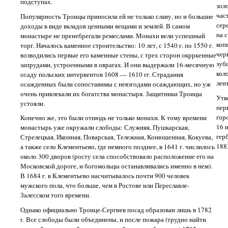
подступах.
зол
час
Популярность Троицы приносила ей не только славу, но и большие
сер
доходы в виде вкладов ценными вещами и землей. В самом
на 
монастыре не пренебрегали ремеслами. Монахи вели успешный
коп
торг. Началось каменное строительство: 10 лет, с 1540 г. по 1550 г.
чер
возводились первые его каменные стены, с трех сторон окрркенные
зуб
запрудами, устроенными в оврагах. И они выдержали 16-месячную
кол
осаду польских интервентов 1608 — 1610 гг. Страдания
лен
осажденных были сопоставимы с невзгодами осаждающих, но уж
очень привлекали их богатства монастыря. Защитники Троицы
Утв
устояли.
пер
гор
Конечно же, это были отнюдь не только монахи. К тому времени
16 
монастырь уже окружали слободы: Служняя, Пушкарская,
гер
Стрелецкая, Иконная, Поварская, Тележная, Конюшенная, Кокуева,
1883
а также село Клементьево, где немного позднее, в 1641 г. числилось
около 300 дворов (росту села способствовало расположение его на
Московской дороге, и богомольцы останавливались именно в нем).
В 1684 г. в Клементьево насчитывалось почти 900 человек
мужского пола, что больше, чем в Ростове или Переславле-
Залесском того времени.
Однако официально Троице-Сергиев посад образован лишь в 1782
г. Все слободы были объединены, и после пожара (трудно найти