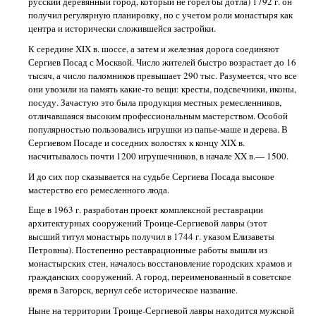
русский деревянный город, который не горел бы дотла) 1792 г. он
получил регулярную планировку, но с учетом роли монастыря как
центра и исторически сложившейся застройки.
К середине XIX в. шоссе, а затем и железная дорога соединяют
Сергиев Посад с Москвой. Число жителей быстро возрастает до 16
тысяч, а число паломников превышает 290 тыс. Разумеется, что все
они увозили на память какие-то вещи: кресты, подсвечники, иконы,
посуду. Зачастую это была продукция местных ремесленников,
отличавшаяся высоким профессиональным мастерством. Особой
популярностью пользовались игрушки из папье-маше и дерева. В
Сергиевом Посаде и соседних волостях к концу XIX в.
насчитывалось почти 1200 игрушечников, в начале XX в.— 1500.
И до сих пор сказывается на судьбе Сергиева Посада высокое
мастерство его ремесленного люда.
Еще в 1963 г. разработан проект комплексной реставрации
архитектурных сооружений Троице-Сергиевой лавры (этот
высший титул монастырь получил в 1744 г. указом Елизаветы
Петровны). Постепенно реставрационные работы вышли из
монастырских стен, началось восстановление городских храмов и
гражданских сооружений. А город, переименованный в советское
время в Загорск, вернул себе историческое название.
Ныне на территории Троице-Сергиевой лавры находится мужской