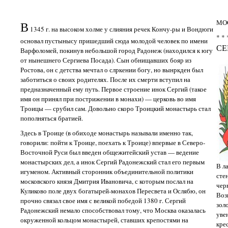
МО
В
1345 г. на высоком холме у слияния речек Кончу-ры и Вондюги
* * 
основал пустынысу пришедший сюда молодой человек по имени
СЕ
Варфоломей, покинув небольшой город Радонеж (находился к югу
от нынешнего Сергиева Посада). Сын обнищавших бояр из
Ростова, он с детства мечтал о слркении богу, но вынркден был
заботиться о своих родителях. После их смерти вступил на
предназначенный ему путь. Первое строение инок Сергий (такое
имя он принял при пострижении в монахи) — церковь во имя
Троицы — срубил сам. Довольно скоро Троицкий монастырь стал
пополняться братией.
Здесь в Троице (в обиходе монастырь называли именно так,
говорили: пойти к Троице, поехать к Троице) впервые в Северо-
Восточной Руси был введен общежитейский устав — ведение
монастырских дел, а инок Сергий Радонежский стал его первым
В л
игуменом. Активный сторонник объединительной политики
сте
московского князя Дмитрия Ивановича, с которым послал на
чер
Куликово поле двух богатырей-монахов Пересвета и Ослябю, он
Воз
прочно связал свое имя с великой победой 1380 г. Сергий
зол
Радонежский немало способствовал тому, что Москва оказалась
уве
окруженной кольцом монастырей, ставших крепостями на
кре