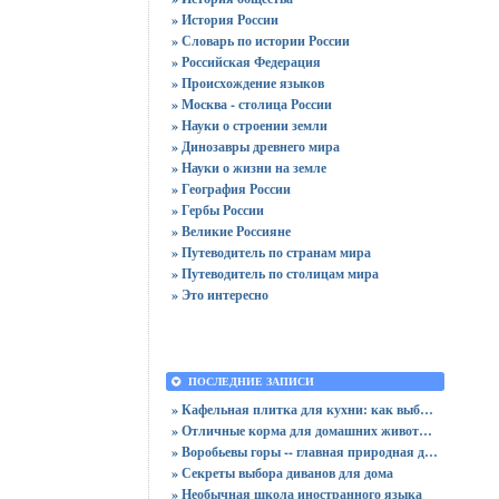
» История России
» Словарь по истории России
» Российская Федерация
» Происхождение языков
» Москва - столица России
» Науки о строении земли
» Динозавры древнего мира
» Науки о жизни на земле
» География России
» Гербы России
» Великие Россияне
» Путеводитель по странам мира
» Путеводитель по столицам мира
» Это интересно
ПОСЛЕДНИЕ ЗАПИСИ
» Кафельная плитка для кухни: как выбрать практичную отделку
» Отличные корма для домашних животных
» Воробьевы горы -- главная природная достопримечательность Москвы
» Секреты выбора диванов для дома
» Необычная школа иностранного языка