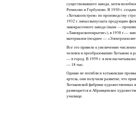
существовавшего завода, затем возобно
Репихово и Горбуново. В 1930 г. созда
«Хотькоопстром» по производству стро
1932 г. начал выпускать продукцию фи
лакокрасочного завода (ныне — произв
«Лакокраскопокрытие»), в 1938 г.— за
материалов (позднее — «Электроизолит
Все это привело к увеличению численно
человек и преобразованию Хотьково в ра
— в город. В 1959 г. в нем насчитывалос
— 18 тыс.
Однако не погибли и хотьковские пром
артель, они получили развитие, что прив
Хотьковской фабрики художественных и
размещается и Абрамцевское художест
училище.