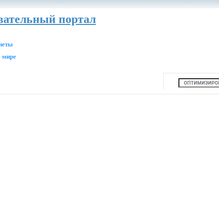
авательный портал
анеты
 мире