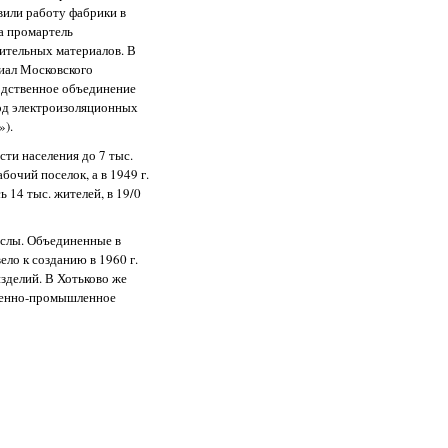
вили работу фабрики в
на промартель
ительных материалов. В
лиал Московского
одственное объединение
вод электроизоляционных
»).
сти населения до 7 тыс.
бочий поселок, а в 1949 г.
ь 14 тыс. жителей, в 19/0
ыслы. Объединенные в
ело к созданию в 1960 г.
зделий. В Хотьково же
венно-промышленное