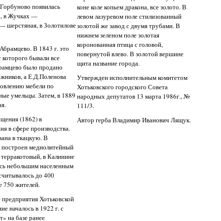
е Горбуново появилась
коне коле копьем дракона, все золото. В
, в Жучках —
левом лазуревом поле стилизованный
— шерстяная, в Золотилове
золотой же завод с двумя трубами. В
нижнем зеленом поле золотая
коронованная птица с головой,
брамцево. В 1843 г. это
повернутой влево. В золотой вершине
у которого бывали все
щита название города.
брамцево было продано
жников, а Е.Д.Поленова
Утвержден исполнительным комитетом
товлению мебели по
Хотьковского городского Совета
ные умельцы. Затем, в 1889
народных депутатов 13 марта 1986г., №
ая.
111/3.
щения (1862) в
Автор герба Владимир Иванович Лящук.
ия в сфере производства.
ана в ткацкую. В
о построен меднолитейный
 терракотовый, в Калинине
ось небольшим населенным
асчитывалось до 400
е 750 жителей.
е предприятия Хотьковской
е началось в 1922 г. с
» на базе ранее