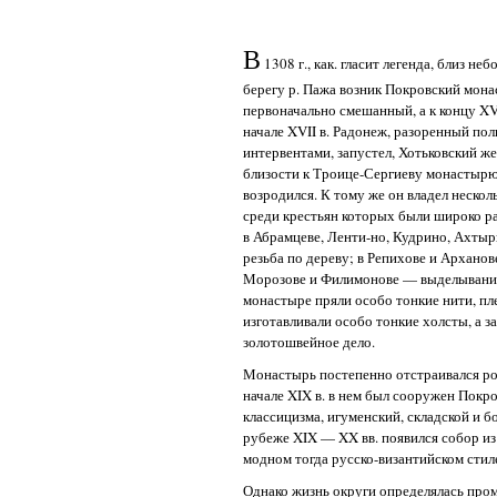
В
1308 г., как. гласит легенда, близ н
берегу р. Пажа возник Покровский монас
первоначально смешанный, а к концу XV
начале XVII в. Радонеж, разоренный по
интервентами, запустел, Хотьковский ж
близости к Троице-Сергиеву монастырю
возродился. К тому же он владел нескол
среди крестьян которых были широко 
в Абрамцеве, Ленти-но, Кудрино, Ахты
резьба по дереву; в Репихове и Арханов
Морозове и Филимонове — выделывание
монастыре пряли особо тонкие нити, пле
изготавливали особо тонкие холсты, а з
золотошвейное дело.
Монастырь постепенно отстраивался р
начале XIX в. в нем был сооружен Покро
классицизма, игуменский, складской и 
рубеже XIX — XX вв. появился собор из
модном тогда русско-византийском стил
Однако жизнь округи определялась пр