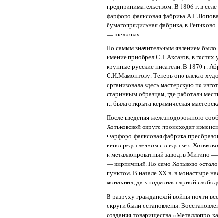
предпринимательством. В 1806 г. в сел
фарфоро-фаянсовая фабрика А.Г.Попова
бумагопрядильная фабрика, в Репихово 
— шелковая.
Но самым значительным явлением было А
имение приобрел С.Т.Аксаков, в гостях 
крупные русские писатели. В 1870 г. А
С.И.Мамонтову. Теперь оно влекло худо
организовала здесь мастерскую по изго
старинным образцам, где работали мест
г., была открыта керамическая мастерск
После введения железнодорожного сооб
Хотьковской округе происходят изменен
Фарфоро-фаянсовая фабрика преобразов
непосредственном соседстве с Хотьков
и металлопрокатный завод, в Митино —
— кирпичный. Но само Хотьково остал
пунктом. В начале XX в. в монастыре н
монахинь, да в подмонастырной слобод
В разруху гражданской войны почти вс
округи были остановлены. Восстановлени
создания товарищества «Металлопро-кат