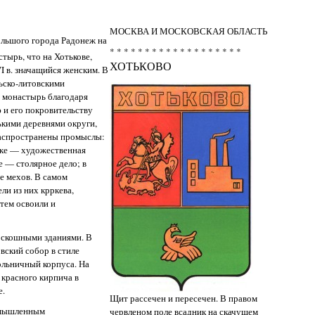
МОСКВА И МОСКОВСКАЯ ОБЛАСТЬ
ебольшого города Радонеж на
* * * * * * * * * * * * * * * * * * *
тырь, что на Хотькове,
ХОТЬКОВО
I в. значащийся женским. В
льско-литовскими
е монастырь благодаря
 и его покровительству
ькими деревнями округи,
распространены промыслы:
рке — художественная
е — столярное дело; в
 мехов. В самом
ли из них крркева,
атем освоили и
оскошными зданиями. В
вский собор в стиле
больничный корпуса. На
 красного кирпича в
е.
Щит рассечен и пересечен. В правом
омышленным
червленом поле всадник на скачущем