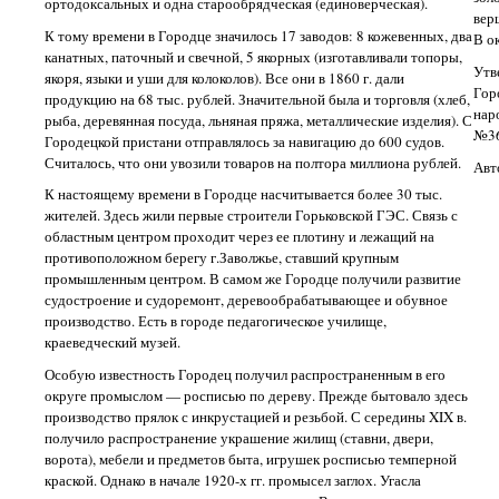
ортодоксальных и одна старообрядческая (единоверческая).
вер
К тому времени в Городце значилось 17 заводов: 8 кожевенных, два
В о
канатных, паточный и свечной, 5 якорных (изготавливали топоры,
Утв
якоря, языки и уши для колоколов). Все они в 1860 г. дали
Гор
продукцию на 68 тыс. рублей. Значительной была и торговля (хлеб,
нар
рыба, деревянная посуда, льняная пряжа, металлические изделия). С
№36
Городецкой пристани отправлялось за навигацию до 600 судов.
Считалось, что они увозили товаров на полтора миллиона рублей.
Авт
К настоящему времени в Городце насчитывается более 30 тыс.
жителей. Здесь жили первые строители Горьковской ГЭС. Связь с
областным центром проходит через ее плотину и лежащий на
противоположном берегу г.Заволжье, ставший крупным
промышленным центром. В самом же Городце получили развитие
судостроение и судоремонт, деревообрабатывающее и обувное
производство. Есть в городе педагогическое училище,
краеведческий музей.
Особую известность Городец получил распространенным в его
округе промыслом — росписью по дереву. Прежде бытовало здесь
производство прялок с инкрустацией и резьбой. С середины XIX в.
получило распространение украшение жилищ (ставни, двери,
ворота), мебели и предметов быта, игрушек росписью темперной
краской. Однако в начале 1920-х гг. промысел заглох. Угасла