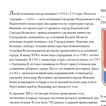
НИ
Л
атой основания города называют 1152 и 1172 годы. Почти по
* * 
середине — 1164 г.— дата основания Городецко-Федоровского или
ГО
Радиловского монастыря, находящегося на территории города.
Название это происходит от древнего города Радилова или
Городца Волжского, принадлежавшего удельному княжеству
Городецкому, разоренного до основания Батыем. На месте
пепелища позднее возникло село Городец (иначе: Верхняя, или
Большая, слобода). Заложен монастырь был великим князем
Георгием Всеволодовичем, которому приписывается и основание
города. В конце XVII в. монастырь упразднили, но в 1700 г. он был
восстановлен. В 1765 г. монастырь сгорел, затем отстроен, а в 1767
г. Екатерина II, путешествовавшая по Волге, присутствовала при
освящении соборного храма. Место это памятно россиянам. Здесь
в 1263 г. скончался великий князь владимирский, полководец и
дипломат Александр Ярославич, прозванный в народе Невским.
Князь возвращался из Орды и после краткой болезни умер в пути.
Через девять дней во Владимир доставили его тело.
К середине XIX в. это весьма богатое приволжское село,
В ч
почитаемое в народе городом, население которого превышало три
око
тысячи человек. В селе было 750 дворов, 6 церквей православных
зол