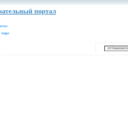
авательный портал
анеты
 мире