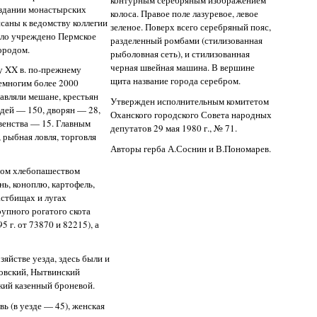
контурным серебряным изображением
 издании монастырских
колоса. Правое поле лазуревое, левое
саны к ведомству коллегии
зеленое. Поверх всего серебряный пояс,
ыло учреждено Пермское
разделенный ромбами (стилизованная
ородом.
рыболовная сеть), и стилизованная
черная швейная машина. В вершине
лу XX в. по-прежнему
щита название города серебром.
емногим более 2000
тавляли мешане, крестьян
Утвержден исполнительным комитетом
дей — 150, дворян — 28,
Оханского городского Совета народных
венства — 15. Главным
депутатов 29 мая 1980 г., № 71.
 рыбная ловля, торговля
Авторы герба А.Соснин и В.Пономарев.
ном хлебопашеством
нь, коноплю, картофель,
астбищах и лугах
рупного рогатого скота
 г. от 73870 и 82215), а
зяйстве уезда, здесь были и
ловский, Нытвинский
кий казенный броневой.
вь (в уезде — 45), женская