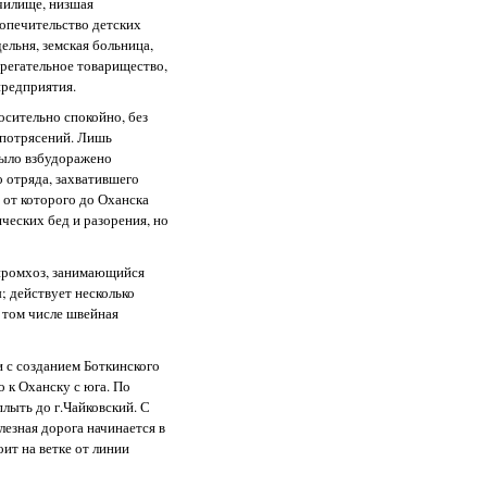
чилище, низшая
попечительство детских
ельня, земская больница,
ерегательное товарищество,
предприятия.
осительно спокойно, без
 потрясений. Лишь
 было взбудоражено
 отряда, захватившего
 от которого до Оханска
ческих бед и разорения, но
спромхоз, занимающийся
; действует несколько
 том числе швейная
 с созданием Боткинского
к Оханску с юга. По
лыть до г.Чайковский. С
езная дорога начинается в
оит на ветке от линии