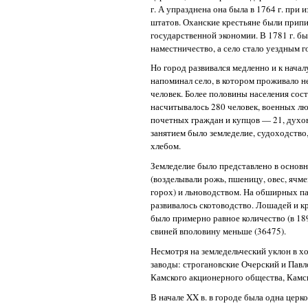
г. А упразднена она была в 1764 г. при
штатов. Оханские крестьяне были припи
государственной экономии. В 1781 г. б
наместничество, а село стало уездным г
Но город развивался медленно и к нача
напоминал село, в котором проживало н
человек. Более половины населения сос
насчитывалось 280 человек, военных лю
почетных граждан и купцов — 21, духо
занятием было земледелие, судоходство,
хлебом.
Земледелие было представлено в основ
(возделывали рожь, пшеницу, овес, ячме
горох) и льноводством. На обширных п
развивалось скотоводство. Лошадей и к
было примерно равное количество (в 1895
свиней вполовину меньше (36475).
Несмотря на земледельческий уклон в хо
заводы: строгановские Очерский и Пав
Камского акционерного общества, Камс
В начале XX в. в городе была одна церко