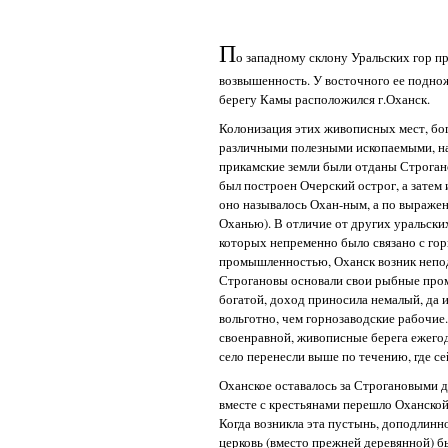
П
о западному склону Уральских гор п
возвышенность. У восточного ее подно
берегу Камы расположился г.Оханск.
Колонизация этих живописных мест, бо
различными полезными ископаемыми, нача
прикамские земли были отданы Строгано
был построен Очерский острог, а затем 
оно называлось Охан-ным, а по выраж
Оханью). В отличие от других уральски
которых непременно было связано с г
промышленностью, Оханск возник непода
Строгановы основали свои рыбные про
богатой, доход приносила немалый, да 
вольготно, чем горнозаводские рабочие.
своенравной, живописные берега ежего
село перенесли выше по течению, где се
Оханское оставалось за Строгановыми до 
вместе с крестьянами перешло Оханско
Когда возникла эта пустынь, доподлинн
церковь (вместо прежней деревянной) б