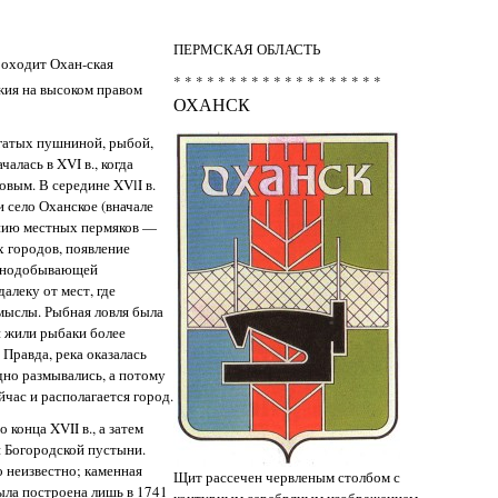
ПЕРМСКАЯ ОБЛАСТЬ
роходит Охан-ская
* * * * * * * * * * * * * * * * * * *
жия на высоком правом
ОХАНСК
гатых пушниной, рыбой,
лась в XVI в., когда
вым. В середине XVlI в.
и село Оханское (вначале
ению местных пермяков —
х городов, появление
орнодобывающей
леку от мест, где
мыслы. Рыбная ловля была
и жили рыбаки более
 Правда, река оказалась
дно размывались, а потому
йчас и располагается город.
конца XVII в., а затем
й Богородской пустыни.
о неизвестно; каменная
Щит рассечен червленым столбом с
ыла построена лишь в 1741