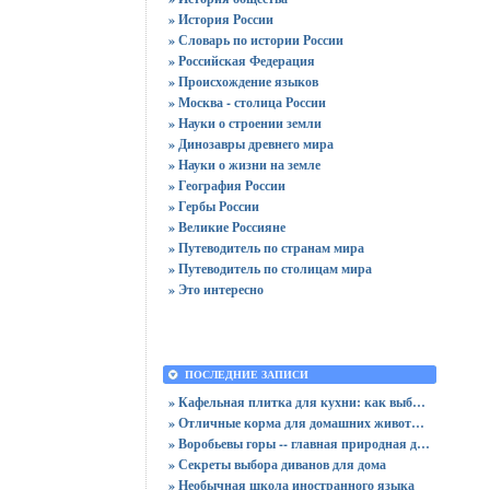
» История России
» Словарь по истории России
» Российская Федерация
» Происхождение языков
» Москва - столица России
» Науки о строении земли
» Динозавры древнего мира
» Науки о жизни на земле
» География России
» Гербы России
» Великие Россияне
» Путеводитель по странам мира
» Путеводитель по столицам мира
» Это интересно
ПОСЛЕДНИЕ ЗАПИСИ
» Кафельная плитка для кухни: как выбрать практичную отделку
» Отличные корма для домашних животных
» Воробьевы горы -- главная природная достопримечательность Москвы
» Секреты выбора диванов для дома
» Необычная школа иностранного языка