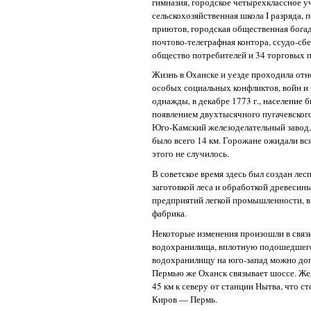
гимназия, городское четырехклассное у
сельскохозяйственная школа I разряда, 
приютов, городская общественная богад
почтово-телеграфная контора, ссудо-сб
общество потребителей и 34 торговых 
Жизнь в Оханске и уезде проходила отн
особых социальных конфликтов, войн и
однажды, в декабре 1773 г., население
появлением двухтысячного пугачевского
Юго-Камский железоделательный завод,
было всего 14 км. Горожане ожидали вся
этого не случилось.
В советское время здесь был создан ле
заготовкой леса и обработкой древесины
предприятий легкой промышленности, в
фабрика.
Некоторые изменения произошли в связи
водохранилища, вплотную подошедшего 
водохранилищу на юго-запад можно доп
Пермью же Оханск связывает шоссе. Жел
45 км к северу от станции Нытва, что ст
Киров — Пермь.