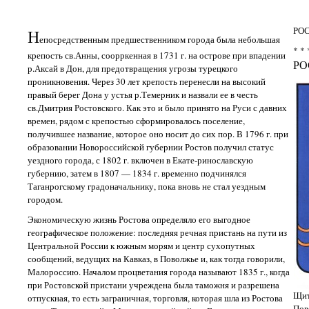
РО
Н
епосредственным предшественником города была небольшая
* * 
крепость св.Анны, соорркенная в 1731 г. на острове при впадении
РО
р.Аксай в Дон, для предотвращения угрозы турецкого
проникновения. Через 30 лет крепость перенесли на высокий
правый берег Дона у устья р.Темерник и назвали ее в честь
св.Дмитрия Ростовского. Как это и было принято на Руси с давних
времен, рядом с крепостью сформировалось поселение,
получившее название, которое оно носит до сих пор. В 1796 г. при
образовании Новороссийской губернии Ростов получил статус
уездного города, с 1802 г. включен в Екате-ринославскую
губернию, затем в 1807 — 1834 г. временно подчинялся
Таганрогскому градоначальнику, пока вновь не стал уездным
городом.
Экономическую жизнь Ростова определяло его выгодное
географическое положение: последняя речная пристань на пути из
Центральной России к южным морям и центр сухопутных
сообщений, ведущих на Кавказ, в Поволжье и, как тогда говорили,
Малороссию. Началом процветания города называют 1835 г., когда
при Ростовской пристани учреждена была таможня и разрешена
Щит
отпускная, то есть заграничная, торговля, которая шла из Ростова
Пов