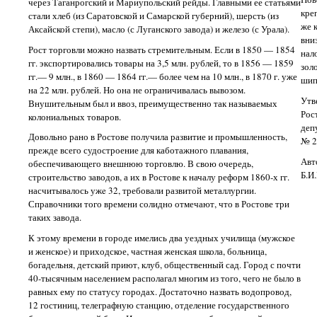
через Таганрогский и Мариупольский рейды. Главными ее статьями
кре
стали хлеб (из Саратовской и Самарской губерний), шерсть (из
же 
Аксайской степи), масло (с Луганского завода) и железо (с Урала).
вни
Рост торговли можно назвать стремительным. Если в 1850 — 1854
нал
гг. экспортировались товары на 3,5 млн. рублей, то в 1856 — 1859
зол
гг.— 9 млн., в 1860 — 1864 гг.— более чем на 10 млн., в 1870 г. уже
шип
на 22 млн. рублей. Но она не ограничивалась вывозом.
Утв
Внушительным был и ввоз, преимущественно так называемых
Рос
колониальных товаров.
деп
Довольно рано в Ростове получила развитие и промышленность,
№ 2
прежде всего судостроение для каботажного плавания,
Авт
обеспечивающего внешнюю торговлю. В свою очередь,
Б.И
строительство заводов, а их в Ростове к началу реформ 1860-х гг.
насчитывалось ужe 32, требовали развитой металлургии.
Справочники того времени солидно отмечают, что в Ростове три
таких завода.
К этому времени в городе имелись два уездных училища (мужское
и женское) и приходское, частная женская школа, больница,
богадельня, детский приют, клуб, общественный сад. Город с почти
40-тысячным населением располагал многим из того, чего не было в
равных ему по статусу городах. Достаточно назвать водопровод,
12 гостиниц, телеграфную станцию, отделение государственного