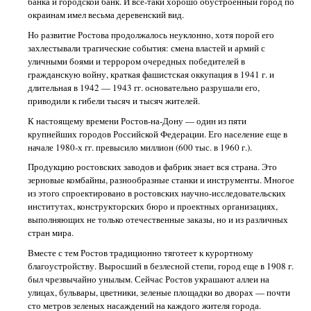
банка и городской банк. И все-таки хорошо обустроенный город по
окраинам имел весьма деревенский вид.
Но развитие Ростова продолжалось неуклонно, хотя порой его
захлестывали трагические события: смена властей и армий с
уличными боями и террором очередных победителей в
гражданскую войну, краткая фашистская оккупация в 1941 г. и
длительная в 1942 — 1943 гг. основательно разрушали его,
приводили к гибели тысяч и тысяч жителей.
К настоящему времени Ростов-на-Дону — один из пяти
крупнейших городов Российской Федерации. Его население еще в
начале 1980-х гг. превысило миллион (600 тыс. в 1960 г.).
Продукцию ростовских заводов и фабрик знает вся страна. Это
зерновые комбайны, разнообразные станки и инструменты. Многое
из этого спроектировано в ростовских научно-исследовательских
институтах, конструкторских бюро и проектных организациях,
выполняющих не только отечественные заказы, но и из различных
стран мира.
Вместе с тем Ростов традиционно тяготеет к курортному
благоустройству. Выросший в безлесной степи, город еще в 1908 г.
был чрезвычайно унылым. Сейчас Ростов украшают аллеи на
улицах, бульвары, цветники, зеленые площадки во дворах — почти
сто метров зеленых насаждений на каждого жителя города.