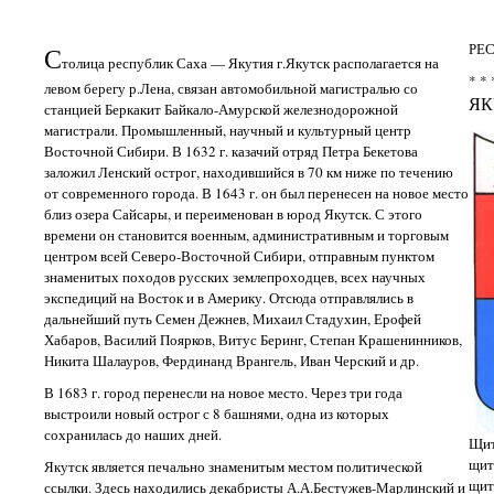
РЕ
С
толица республик Саха — Якутия г.Якутск располагается на
* * 
левом берегу р.Лена, связан автомобильной магистралью со
ЯК
станцией Беркакит Байкало-Амурской железнодорожной
магистрали. Промышленный, научный и культурный центр
Восточной Сибири. В 1632 г. казачий отряд Петра Бекетова
заложил Ленский острог, находившийся в 70 км ниже по течению
от современного города. В 1643 г. он был перенесен на новое место
близ озера Сайсары, и переименован в юрод Якутск. С этого
времени он становится военным, административным и торговым
центром всей Северо-Восточной Сибири, отправным пунктом
знаменитых походов русских землепроходцев, всех научных
экспедиций на Восток и в Америку. Отсюда отправлялись в
дальнейший путь Семен Дежнев, Михаил Стадухин, Ерофей
Хабаров, Василий Поярков, Витус Беринг, Степан Крашенинников,
Никита Шалауров, Фердинанд Врангель, Иван Черский и др.
В 1683 г. город перенесли на новое место. Через три года
выстроили новый острог с 8 башнями, одна из которых
сохранилась до наших дней.
Щит
щит
Якутск является печально знаменитым местом политической
щит
ссылки. Здесь находились декабристы А.А.Бестужев-Марлинский и