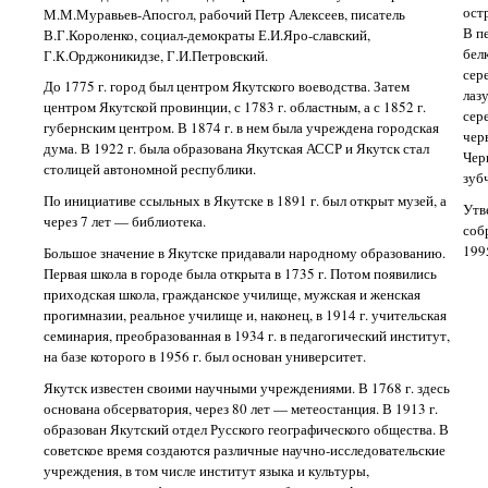
ост
М.М.Муравьев-Апосгол, рабочий Петр Алексеев, писатель
В п
В.Г.Короленко, социал-демократы Е.И.Яро-славский,
бел
Г.К.Орджоникидзе, Г.И.Петровский.
сер
До 1775 г. город был центром Якутского воеводства. Затем
лаз
центром Якутской провинции, с 1783 г. областным, а с 1852 г.
сер
губернским центром. В 1874 г. в нем была учреждена городская
чер
дума. В 1922 г. была образована Якутская АССР и Якутск стал
Чер
столицей автономной республики.
зуб
По инициативе ссыльных в Якутске в 1891 г. был открыт музей, а
Утв
через 7 лет — библиотека.
соб
1995
Большое значение в Якутске придавали народному образованию.
Первая школа в городе была открыта в 1735 г. Потом появились
приходская школа, гражданское училище, мужская и женская
прогимназии, реальное училище и, наконец, в 1914 г. учительская
семинария, преобразованная в 1934 г. в педагогический институт,
на базе которого в 1956 г. был основан университет.
Якутск известен своими научными учреждениями. В 1768 г. здесь
основана обсерватория, через 80 лет — метеостанция. В 1913 г.
образован Якутский отдел Русского географического общества. В
советское время создаются различные научно-исследовательские
учреждения, в том числе институт языка и культуры,