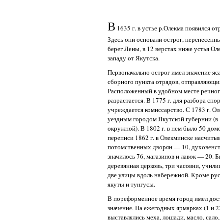
В
1635 г. в устье р.Олекма появился от
Здесь они основали острог, перенесенн
берег Лены, в 12 верстах ниже устья Ол
западу от Якутска.
Первоначально острог имел значение яс
сборного пункта отрядов, отправляющи
Расположенный в удобном месте речног
разрастается. В 1775 г. для разбора сп
учреждается комиссарство. С 1783 г. О
уездным городом Якутской губернии (в 
окружной). В 1802 г. в нем было 50 дом
переписи 1862 г. в Олекминске насчитыв
потомственных дворян — 10, духовенст
значилось 76, магазинов и лавок — 20. 
деревянная церковь, три часовни, учили
две улицы вдоль набережной. Кроме ру
якуты и тунгусы.
В пореформенное время город имел дос
значение. На ежегодных ярмарках (1 и 2
выставлялись меха, лошади, масло, сало