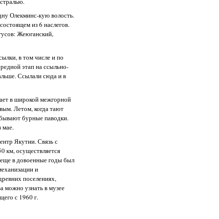
стралью.
одну Олекминс-кую волость.
состоящем из 6 наслегов.
гусов: Жеюганский,
ылки, в том числе и по
ередной этап на ссыльно-
альше. Ссылали сюда и в
кает в широкой межгорной
вым. Летом, когда тают
е бывают бурные паводки.
 мае.
нтр Якутии. Связь с
50 км, осуществляется
 еще в довоенные годы был
механизации и
 древних поселениях,
а можно узнать в музее
его с 1960 г.