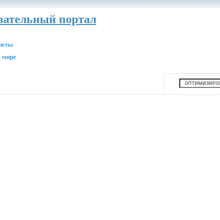
авательный портал
анеты
 мире