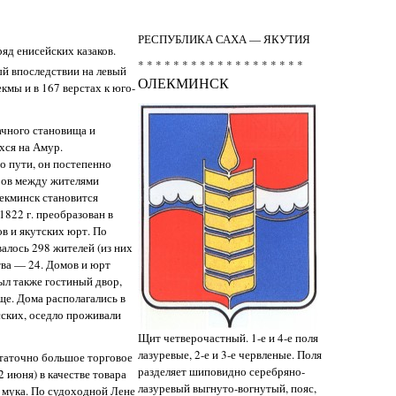
РЕСПУБЛИКА САХА — ЯКУТИЯ
ряд енисейских казаков.
* * * * * * * * * * * * * * * * * * *
ый впоследствии на левый
ОЛЕКМИНСК
екмы и в 167 верстах к юго-
ачного становища и
хся на Амур.
о пути, он постепенно
оров между жителями
лекминск становится
1822 г. преобразован в
ов и якутских юрт. По
алось 298 жителей (из них
ва — 24. Домов и юрт
Был также гостиный двор,
ще. Дома располагались в
сских, оседло проживали
Щит четверочастный. 1-е и 4-е поля
лазуревые, 2-е и 3-е червленые. Поля
таточно большое торговое
разделяет шиповидно серебряно-
2 июня) в качестве товара
лазуревый выгнуто-вогнутый, пояс,
, мука. По судоходной Лене