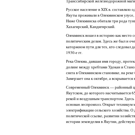
Транссибирской железнодорожной маги
Русское население в XIX в. составляло 
Якуты проживали в Олекминском улусе, 
Ниже Олекминска обитали три рода тун
Хахагирский, Кандигирский.
Олекминск вошел в историю как место сс
политическим делам. Здесь же был и оч
каторжном пути для тех, кто следовал д
1930-е гг.
Река Олекма, давшая имя городу, проте
долине между хребтами Удокан и Стано
снега в Олекминском становике, на рек
Замерзает она к октябре, а вскрывается в
Современный Олекминск — районный це
Якутском, до которого насчитывается 6
рекой и воздушным транспортом. Здесь
основан леспромхоз. Открыт техникум 
электрификации сельского хозяйства. О
политической ссылке, развитии хозяйств
истории земледелия в Якутии, действующ