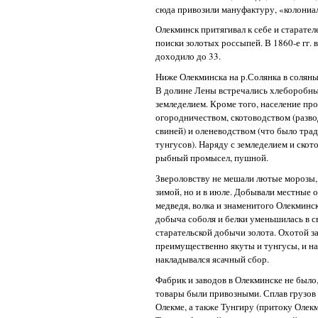
сюда привозили мануфактуру, «колониа
Олекминск притягивал к себе и старател
поиски золотых россыпей. В 1860-е гг. 
доходило до 33.
Ниже Олекминска на р.Солянка в соляны
В долине Лены встречались хлеборобные
земледелием. Кроме того, население п
огородничеством, скотоводством (разво
свиней) и оленеводством (что было тр
тунгусов). Наряду с земледелием и ско
рыбный промысел, пушной.
Звероловству не мешали лютые морозы,
зимой, но и в июле. Добывали местные о
медведя, волка и знаменитого Олекминск
добыча соболя и белки уменьшилась в с
старательской добычи золота. Охотой з
преимущественно якуты и тунгусы, и на 
накладывался ясачный сбор.
Фабрик и заводов в Олекминске не был
товары были привозными. Сплав грузов 
Олекме, а также Тунгиру (притоку Олекм