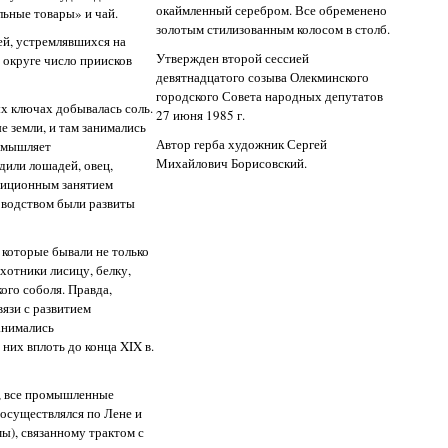
окаймленный серебром. Все обременено
льные товары» и чай.
золотым стилизованным колосом в столб.
ей, устремлявшихся на
Утвержден второй сессией
в округе число приисков
девятнадцатого созыва Олекминского
городского Совета народных депутатов
х ключах добывалась соль.
27 июня 1985 г.
 земли, и там занимались
Автор герба художник Сергей
ромышляет
Михайлович Борисовский.
дили лошадей, овец,
адиционным занятием
товодством были развиты
 которые бывали не только
хотники лисицу, белку,
ого соболя. Правда,
вязи с развитием
анимались
них вплоть до конца XIX в.
о, все промышленные
осуществлялся по Лене и
ы), связанному трактом с