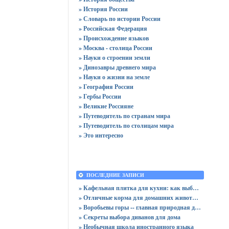
» История России
» Словарь по истории России
» Российская Федерация
» Происхождение языков
» Москва - столица России
» Науки о строении земли
» Динозавры древнего мира
» Науки о жизни на земле
» География России
» Гербы России
» Великие Россияне
» Путеводитель по странам мира
» Путеводитель по столицам мира
» Это интересно
ПОСЛЕДНИЕ ЗАПИСИ
» Кафельная плитка для кухни: как выбрать практичную отделку
» Отличные корма для домашних животных
» Воробьевы горы -- главная природная достопримечательность Москвы
» Секреты выбора диванов для дома
» Необычная школа иностранного языка