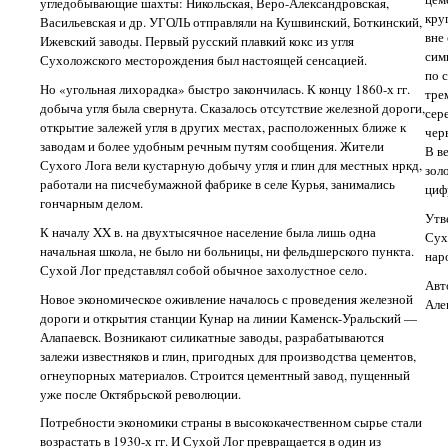
угледобывающие шахты: Никольская, Веро-Александровская,
кру
Васильевская и др. УГОЛЬ отправляли на Кушвинский, Боткинский,
вне
Ижевский заводы. Первый русский плавкий кокс из угля
сим
Сухоложского месторождения был настоящей сенсацией.
по 
Но «угольная лихорадка» быстро закончилась. К концу 1860-х гг.
тре
добыча угля была свернута. Сказалось отсутствие железной дороги,
сер
открытие залежей угля в других местах, расположенных ближе к
чер
заводам и более удобным речным путям сообщения. Жители
В в
Сухого Лога вели кустарную добычу угля и глин для местных нркд,
зол
работали на писчебумажной фабрике в селе Курья, занимались
циф
гончарным делом.
Утв
К началу XX в. на двухтысячное население была лишь одна
Сух
начальная школа, не было ни больницы, ни фельдшерского пункта.
нар
Сухой Лог представлял собой обычное захолустное село.
Авт
Новое экономическое оживление началось с проведения железной
Але
дороги и открытия станции Кунар на линии Каменск-Уральский —
Алапаевск. Возникают силикатные заводы, разрабатываются
залежи известняков и глин, пригодных для производства цементов,
огнеупорных материалов. Строится цементный завод, пущенный
уже после Октябрьской революции.
Потребности экономики страны в высококачественном сырье стали
возрастать в 1930-х гг. И Сухой Лог превращается в один из