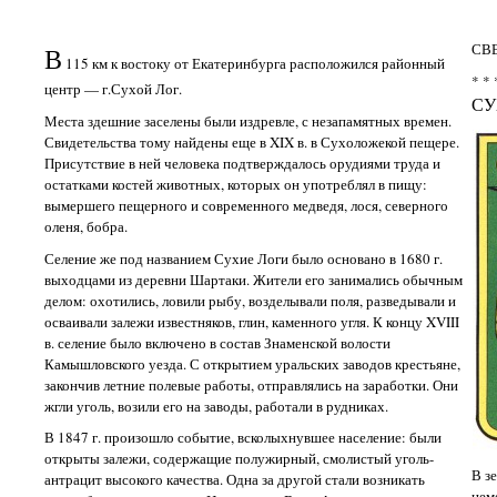
СВ
В
115 км к востоку от Екатеринбурга расположился районный
* * 
центр — г.Сухой Лог.
СУ
Места здешние заселены были издревле, с незапамятных времен.
Свидетельства тому найдены еще в XIX в. в Сухоложекой пещере.
Присутствие в ней человека подтверждалось орудиями труда и
остатками костей животных, которых он употреблял в пищу:
вымершего пещерного и современного медведя, лося, северного
оленя, бобра.
Селение же под названием Сухие Логи было основано в 1680 г.
выходцами из деревни Шартаки. Жители его занимались обычным
делом: охотились, ловили рыбу, возделывали поля, разведывали и
осваивали залежи известняков, глин, каменного угля. К концу XVIII
в. селение было включено в состав Знаменской волости
Камышловского уезда. С открытием уральских заводов крестьяне,
закончив летние полевые работы, отправлялись на заработки. Они
жгли уголь, возили его на заводы, работали в рудниках.
В 1847 г. произошло событие, всколыхнувшее население: были
открыты залежи, содержащие полужирный, смолистый уголь-
В з
антрацит высокого качества. Одна за другой стали возникать
цем