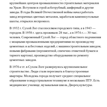
крупнейших центров промышленности строительных материалов
на Урале. Вступили в строй асботрубный, шиферный и другие
заводы. В годы Великой Отечественной войны начал работать
завод вторичных цветных металлов, заработали каменноугольные
шахты, открылся леспромхоз.
В 1932 г. Сухой Лог стал поселком городского типа, а в 1943 —
городом. В 1958 г. здесь проживало 28 тыс., а в 1974 г.— 30 тыс.
человек. Современный Сухой Лог — город областного подчинения
с мощными промышленными предприятиями по производству
цементных и асбестовых изделий, с машиностроительным заводом,
новыми фабриками (пергаментной, спичечно-этикетной бумаги и
тарного картона), производство оборудования по ремонту
цементных заводов.
В 1970-е гг. в Сухом Логе развернулось крупнопанельное
строительство. Люди стали переезжать в благоустроенные
квартиры. Молодежь города получает среднее специальное
образование в индустриальном техникуме и нескольких ПТУ. Есть
медицинское училище, музыкальная школа, Дворец культуры.