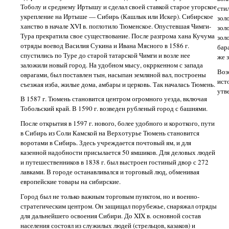
Тоболу и среднему Иртышу и сделал своей ставкой старое угорское
сти
укрепление на Иртыше — Сибирь (Кашлык или Искер). Сибирское
зол
ханство в начале XVI в. поглотило Тюменское. Опустевшая Чимги-
зол
Тура прекратила свое существование. После разгрома хана Кучума
зол
отряды воевод Василия Сукина и Ивана Мясного в 1586 г.
бар
спустились по Туре до старой татарской Чимги и возле нее
же 
заложили новый город. На удобном мысу, окрркенном с запада
Воз
оврагами, был поставлен тын, насыпан земляной вал, построены
ист
съезжая изба, жилые дома, амбары и церковь. Так началась Тюмень.
утв
В 1587 г. Тюмень становится центром огромного уезда, включая
Тобольский край. В 1590 г. возведен рубленый город с башнями.
После открытия в 1597 г. нового, более удобного и короткого, пути
в Сибирь из Соли Камской на Верхотурье Тюмень становится
воротами в Сибирь. Здесь учреждается почтовый ям, и для
казенной надобности присылается 50 ямшиков. Для деловых людей
и путешественников в 1838 г. был выстроен гостиный двор с 272
лавками. В городе останавливался и торговый люд, обменивая
европейские товары на сибирские.
Город был не только важным торговым пунктом, но и военно-
стратегическим центром. Он защищал порубежье, снаряжал отряды
для дальнейшего освоения Сибири. До XIX в. основной состав
населения состоял из служилых людей (стрельцов, казаков) и