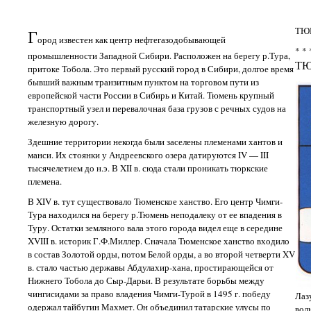
ТЮ
Г
ород известен как центр нефтегазодобывающей
* * 
промышленности Западной Сибири. Расположен на берегу р.Тура,
Т
притоке Тобола. Это первый русский город в Сибири, долгое время
бывший важным транзитным пунктом на торговом пути из
европейской части России в Сибирь и Китай. Тюмень крупный
транспортный узел и перевалочная база грузов с речных судов на
железную дорогу.
Здешние территории некогда были заселены племенами хантов и
манси. Их стоянки у Андреевского озера датируются IV — III
тысячелетием до н.э. В XII в. сюда стали проникать тюркские
племена.
В XIV в. тут существовало Тюменское ханство. Его центр Чимги-
Тура находился на берегу р.Тюмень неподалеку от ее впадения в
Туру. Остатки земляного вала этого города видел еще в середине
XVIII в. историк Г.Ф.Миллер. Сначала Тюменское ханство входило
в состав Золотой орды, потом Белой орды, а во второй четверти XV
в. стало частью державы Абдулахир-хана, простирающейся от
Нижнего Тобола до Сыр-Дарьи. В результате борьбы между
чингисидами за право владения Чимги-Турой в 1495 г. победу
Лаз
одержал тайбугин Махмет. Он объединил татарские улусы по
вол