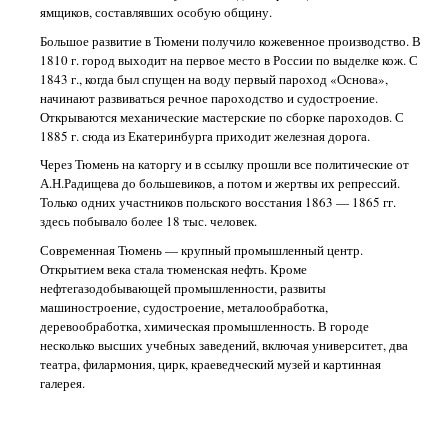
ямщиков, составлявших особую общину.
Большое развитие в Тюмени получило кожевенное производство. В
1810 г. город выходит на первое место в России по выделке кож. С
1843 г., когда был спущен на воду первый пароход «Основа»,
начинают развиваться речное пароходство и судостроение.
Открываются механические мастерские по сборке пароходов. С
1885 г. сюда из Екатеринбурга приходит железная дорога.
Через Тюмень на каторгу и в ссылку прошли все политические от
А.Н.Радищева до большевиков, а потом и жертвы их репрессий.
Только одних участников польского восстания 1863 — 1865 гг.
здесь побывало более 18 тыс. человек.
Современная Тюмень — крупный промышленный центр.
Открытием века стала тюменская нефть. Кроме
нефтегазодобывающей промышленности, развиты
машиностроение, судостроение, металообработка,
деревообработка, химическая промышленность. В городе
несколько высших учебных заведений, включая университет, два
театра, филармония, цирк, краеведческий музей и картинная
галерея.