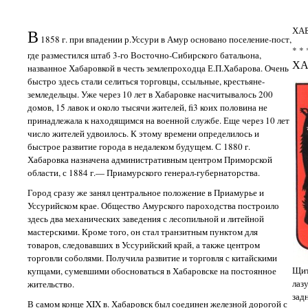
ХА
В
1858 г. при впадении р.Уссури в Амур основано поселение-пост,
* * 
где разместился штаб 3-го Восточно-Сибирского батальона,
ХА
названное Хабаровкой в честь землепроходца Е.П.Хабарова. Очень
быстро здесь стали селиться торговцы, ссыльные, крестьяне-
земледельцы. Уже через 10 лет в Хабаровке насчитывалось 200
домов, 15 лавок и около тысячи жителей, fi3 коих половина не
принадлежала к находящимся на военной службе. Еще через 10 лет
число жителей удвоилось. К этому времени определилось и
быстрое развитие города в недалеком будущем. С 1880 г.
Хабаровка назначена административным центром Приморской
области, с 1884 г.— Приамурского генерал-губернаторства.
Город сразу же занял центральное положение в Приамурье и
Уссурийском крае. Общество Амурского пароходства построило
здесь два механических заведения с лесопильной и литейной
мастерскими. Кроме того, он стал транзитным пунктом для
товаров, следовавших в Уссурийский край, а также центром
торговли соболями. Получила развитие и торговля с китайскими
Щит
купцами, сумевшими обосноваться в Хабаровске на постоянное
лаз
жительство.
зад
В самом конце XIX в. Хабаровск был соединен железной дорогой с