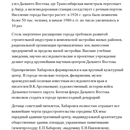
узел Дальнего Востока, где Транссибирская магистраль пересекает
р.Амур, а железнодорожная станция соседствует с речным портом.
Население города быстро растет: в 1926 г. здесь было немногим
более 50 тыс. человек, в начале 1980-х гг. их число увеличилось в
10 раз.
Столь энергичное расширение города требовало развитой
строительной индустрии и комплексной застройки жилых районов,
рациональной организации промышленных зон, вынесения
предприятий за пределы жилой застройки. Высшие учебные
заведения, научно-исследовательские и проектные учреждения
делают юрод крупнейшим научным центром Дальнего Востока.
Одновременно Хабаровск формировался и как крупный культурный
центр. В городе несколько театров, филармония, музеи:
краеведческий (основан известным исследователем края и
писателем В.К.Арсеньевым), художественный, истории войск
Дальневосточного округа. Богатая флора Дальнего Востока
позволила создать в городе превосходный дендрарий.
Детище советский пятилеток, Хабаровск полностью отражает все
важнейшие черты градостроительства середины XX века:
парадный административный центр, индивидуальной архитектуры
общественные здания, площади, украшенные памятниками
(землепроходцу Е.П.Хабарову, академику Е.Н.Павловскому,