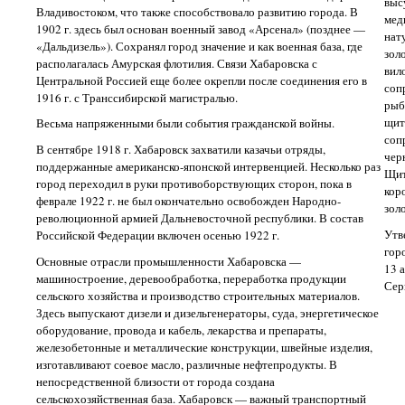
выс
Владивостоком, что также способствовало развитию города. В
мед
1902 г. здесь был основан военный завод «Арсенал» (позднее —
нат
«Дальдизель»). Сохранял город значение и как военная база, где
зол
располагалась Амурская флотилия. Связи Хабаровска с
вил
Центральной Россией еще более окрепли после соединения его в
соп
1916 г. с Транссибирской магистралью.
рыб
щит
Весьма напряженными были события гражданской войны.
соп
В сентябре 1918 г. Хабаровск захватили казачьи отряды,
чер
поддержанные американско-японской интервенцией. Несколько раз
Щит
город переходил в руки противоборствующих сторон, пока в
кор
феврале 1922 г. не был окончательно освобожден Народно-
зол
революционной армией Дальневосточной республики. В состав
Утв
Российской Федерации включен осенью 1922 г.
гор
Основные отрасли промышленности Хабаровска —
13 
машиностроение, деревообработка, переработка продукции
Сер
сельского хозяйства и производство строительных материалов.
Здесь выпускают дизели и дизельгенераторы, суда, энергетическое
оборудование, провода и кабель, лекарства и препараты,
железобетонные и металлические конструкции, швейные изделия,
изготавливают соевое масло, различные нефтепродукты. В
непосредственной близости от города создана
сельскохозяйственная база. Хабаровск — важный транспортный