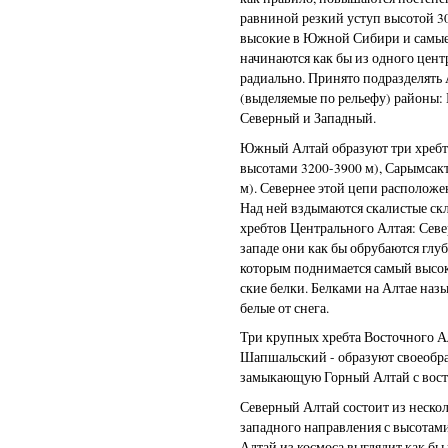
равниной резкий уступ высотой 3
высокие в Южной Сибири и самые
начинаются как бы из одного центр
радиально. Принято подразделять
(выделяемые по рельефу) районы
Северный и Западный.
Южный Алтай образуют три хребт
высотами 3200-3900 м), Сарымсак
м). Севернее этой цепи располож
Над ней вздымаются скалистые ск
хребтов Центрального Алтая: Сев
западе они как бы обрубаются глу
которым поднимается самый высок
ские белки. Белками на Алтае наз
белые от снега.
Три крупных хребта Восточного Ал
Шапшальский - образуют своеобра
замыкающую Горный Алтай с вост
Северный Алтай состоит из нескол
западного направления с высотам
Алтай из космоса выглядит как б