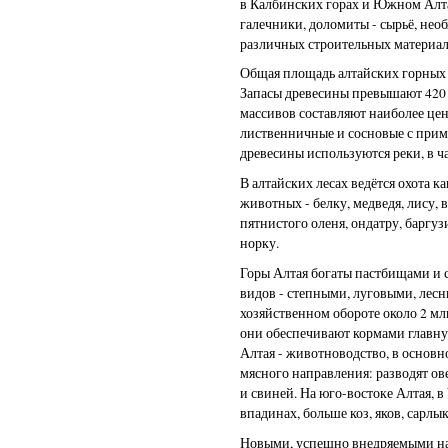
в Калбинских горах и Южном Алта
галечники, доломиты - сырьё, нео
различных строительных материал
Общая площадь алтайских горных л
Запасы древесины превышают 420 
массивов составляют наиболее цен
лиственничные и сосновые с прим
древесины используются реки, в ч
В алтайских лесах ведётся охота к
животных - белку, медведя, лису, 
пятнистого оленя, ондатру, баргу
норку.
Горы Алтая богаты пастбищами и
видов - степными, луговыми, лес
хозяйственном обороте около 2 мл
они обеспечивают кормами главную
Алтая - животноводство, в основ
мясного направления: разводят ов
и свиней. На юго-востоке Алтая, 
впадинах, больше коз, яков, сарлы
Новыми, успешно внедряемыми н