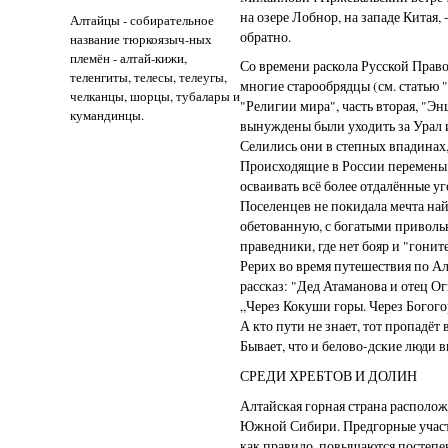
на озере Лобнор, на западе Китая,
Алтайцы - собирательное
обратно.
название тюркоязыч-ных
племён - алтай-кижи,
Со времени раскола Русской Право
теленгиты, телесы, телеугы,
многие старообрядцы (см. статью 
челканцы, шорцы, тубалары и
"Религии мира", часть вторая, "Э
кумандинцы.
вынуждены были уходить за Урал 
Селились они в степных впадинах,
Происходящие в России перемены
осваивать всё более отдалённые уг
Поселенцев не покидала мечта най
обетованную, с богатыми приволь
праведники, где нет бояр и "гони
Рерих во время путешествия по Ал
рассказ: "Дед Атаманова и отец Ог
„Через Кокуши горы. Через Богого
А кто пути не знает, тот пропадёт 
Бывает, что и белово-дские люди вы
СРЕДИ ХРЕБТОВ И ДОЛИН
Алтайская горная страна располож
Южной Сибири. Предгорные участ
как правило, повышаются постепен