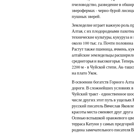
пчеловодство, разведение в обшир
зверофермах - черно-бурой лисиц
пушных зверей.
Земледелие играет важную роль п
Алтая, с их плодородными пахотн
технические культуры, кукуруза и
около 100 тыс. га. Почти половин
Растут также пшеница, ячмень, ку
алтайские земледельцы расширил
среднегорья и высокогорья. Теперь
2200 м - в Чуйской степи, Ак-таш
на плато Укок.
В освоении богатств Горного Алта
дороги. В сложнейших условиях в
Чуйский тракт - единственное шос
числе других этот путь в ущельях
русский писатель Вячеслав Яков
красоты места сменяют друг друга 
Осенью вспышкой оранжевого цвет
терраса Катуни у самых предгорий
родина замечательного писателя