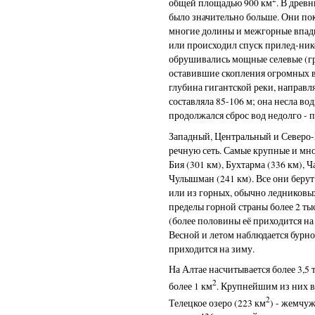
общей площадью 900 км
. В древ
было значительно больше. Они по
многие долины и межгорные впади
или происходил спуск прилед-ник
обрушивались мощные селевые (гр
оставившие скопления огромных в
глубина гигантской реки, направл
составляла 85-106 м; она несла вод
продолжался сброс вод недолго - 
Западный, Центральный и Северо
речную сеть. Самые крупные и мно
Бия (301 км), Бухтарма (336 км), 
Чулышман (241 км). Все они берут 
или из горных, обычно ледниковых
пределы горной страны более 2 ты
(более половины её приходится на
Весной и летом наблюдается бурно
приходится на зиму.
На Алтае насчитывается более 3,5 
2
более 1 км
. Крупнейшим из них в
2
Телецкое озеро (223 км
) - жемчу