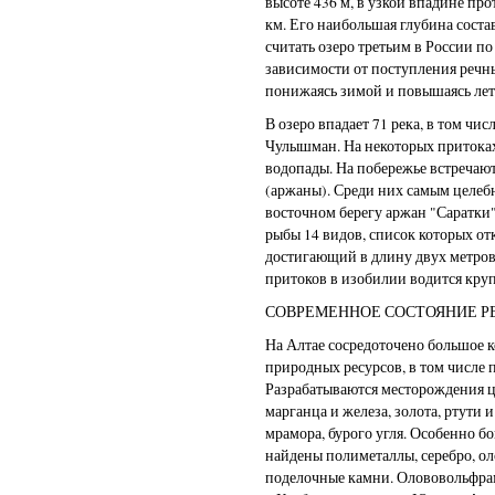
высоте 436 м, в узкой впадине пр
км. Его наибольшая глубина соста
считать озеро третьим в России по
зависимости от поступления речны
понижаясь зимой и повышаясь лет
В озеро впадает 71 река, в том чис
Чулышман. На некоторых притока
водопады. На побережье встречаю
(аржаны). Среди них самым целеб
восточном берегу аржан "Саратки"
рыбы 14 видов, список которых о
достигающий в длину двух метров и
притоков в изобилии водится кру
СОВРЕМЕННОЕ СОСТОЯНИЕ Р
На Алтае сосредоточено большое 
природных ресурсов, в том числе
Разрабатываются месторождения ц
марганца и железа, золота, ртути и
мрамора, бурого угля. Особенно б
найдены полиметаллы, серебро, о
поделочные камни. Олововольфр