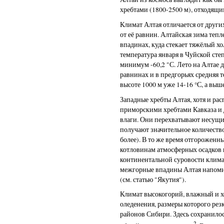
хребтами (1800-2500 м), отходящи
Климат Алтая отличается от друг
от её равнин. Алтайская зима тепл
впадинах, куда стекает тяжёлый х
температура января в Чуйской степ
минимум -60,2 "С. Лето на Алтае 
равнинах и в предгорьях средняя т
высоте 1000 м уже 14-16 °С, а выш
Западные хребты Алтая, хотя и ра
приморскими хребтами Кавказа и
влаги. Они перехватывают несущи
получают значительное количество
более). В то же время отгороженн
котловинам атмосферных осадков п
континентальной суровости клима
межгорные впадины Алтая напом
(см. статью "Якутия").
Климат высокогорий, влажный и х
оледенения, размеры которого рез
районов Сибири. Здесь сохранилос
2