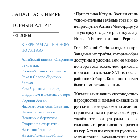
ЗАПАДНАЯ СИБИРЬ
"Приветлива Катунь. Звонки синие
успокоительны зелёные травы и кед
ГОРНЫЙ АЛТАЙ
неприступен Алтай? Чьё сердце уб
такую яркую характеристику дал 
РЕГИОНЫ
Николай Константинович Рерих.
К БЕРЕГАМ АЛТЫН-НОРА
Горы Южной Сибири издавна прив
ПО АЛТАЮ
Западные их хребты, которые обр
Алтайский шаман. Старинная
доступны и удобны. Тем не менее 
открытка.
полтора века позже, чем прилега
Горно-Алтайская область.
произошло в начале XVII в. после
Река в Северо-Чуйских
районов Сибири. Коренное населе
белках.
было немногочисленным.
Река Чулышман перед
Жители занимались скотоводством,
впадением в Телеикое озеро.
народностей и племён оказались 
Горный Алтай.
Часовня близ села Саратан.
русскими, которые охотно делили
На алтайской пасеке.
строительства и промыслов. А рус
Всадник с беркутом.
удалённостью от центральных вла
Старинная открытка.
спасались от религиозных притесн
На горной тропе.
из гор Алтая ни уходили русские 
На алтайском пастбише.
Михайлович Пржевальский встреча