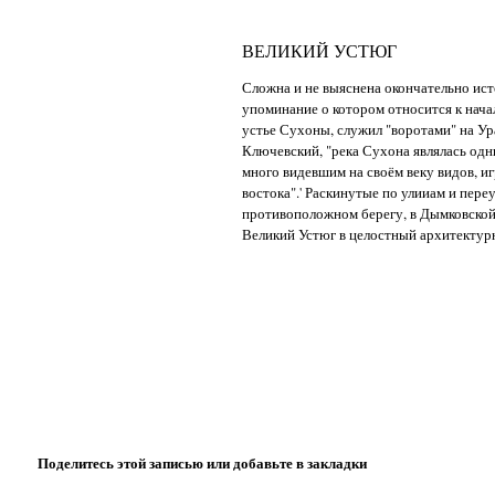
ВЕЛИКИЙ УСТЮГ
Сложна и не выяснена окончательно ист
упоминание о котором относится к начал
устье Сухоны, служил "воротами" на Ур
Ключевский, "река Сухона являлась од
много видевшим на своём веку видов, и
востока".' Раскинутые по улииам и пере
противоположном берегу, в Дымковской
Великий Устюг в целостный архитектур
Поделитесь этой записью или добавьте в закладки