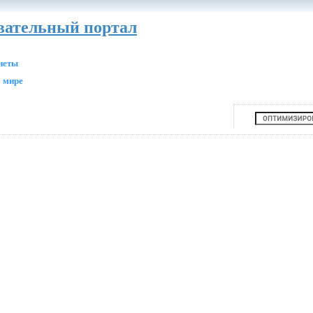
авательный портал
анеты
 мире