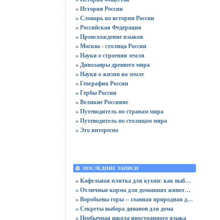
» История России
» Словарь по истории России
» Российская Федерация
» Происхождение языков
» Москва - столица России
» Науки о строении земли
» Динозавры древнего мира
» Науки о жизни на земле
» География России
» Гербы России
» Великие Россияне
» Путеводитель по странам мира
» Путеводитель по столицам мира
» Это интересно
ПОСЛЕДНИЕ ЗАПИСИ
» Кафельная плитка для кухни: как выбрать практичную отделку
» Отличные корма для домашних животных
» Воробьевы горы -- главная природная достопримечательность Москвы
» Секреты выбора диванов для дома
» Необычная школа иностранного языка