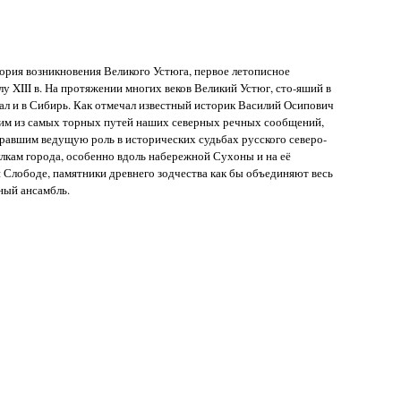
ория возникновения Великого Устюга, первое летописное
у XIII в. На протяжении многих веков Великий Устюг, сто-яший в
ал и в Сибирь. Как отмечал известный историк Василий Осипович
ним из самых торных путей наших северных речных сообщений,
гравшим ведущую роль в исторических судьбах русского северо-
улкам города, особенно вдоль набережной Сухоны и на её
 Слободе, памятники древнего зодчества как бы объединяют весь
ный ансамбль.