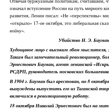
Отвечая буржуазным политикам, считавшим, ч
означал вступление России на путь мирного к
развития, Ленин писал: «Не «перспективы» м
«открыло» 17-ое октября, это либеральная сказ
войну».
Убийство Н. Э. Баума
Худощавое лицо с высоким лбом мыслителя, ж
Таким был замечательный революционер, бо
Эрнестович Бауман, агент ленинской «Искры
РСДРП, руководитель московских большевико
В 1904 г. Бауман был арестован, но 8 октябр
вынуждены выпустить его из Таганской тюр
включился в революционную работу.
18 октября Николай Эрнестович был на мит