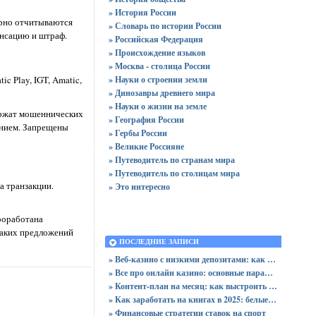
» История России
ярно отчитываются
» Словарь по истории России
енсацию и штраф.
» Российская Федерация
» Происхождение языков
» Москва - столица России
» Науки о строении земли
 Play, IGT, Amatic,
» Динозавры древнего мира
» Науки о жизни на земле
ержат мошеннических
» География России
анием. Запрещены
» Гербы России
» Великие Россияне
» Путеводитель по странам мира
» Путеводитель по столицам мира
а транзакции.
» Это интересно
роработана
таких предложений
ПОСЛЕДНИЕ ЗАПИСИ
» Веб-казино с низкими депозитами: как тестировать игровые автоматы?
» Все про онлайн казино: основные параметры выбора проекта
» Контент-план на месяц: как выстроить стратегию публикаций без хаоса
» Как заработать на книгах в 2025: белые партнерки, аффилейт маркетинг и модели издательского дохода
» Финансовые стратегии ставок на спорт