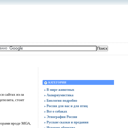
КАТЕГОРИИ
» В мире животных
я сайтах из-за
» Аквариумистика
депозита, стоит
» Биология подробно
» Россия для нас и для птиц
» Все о собаках
» Этнография России
» Русские сказки и предания
яторами вроде MGA,
» История общества