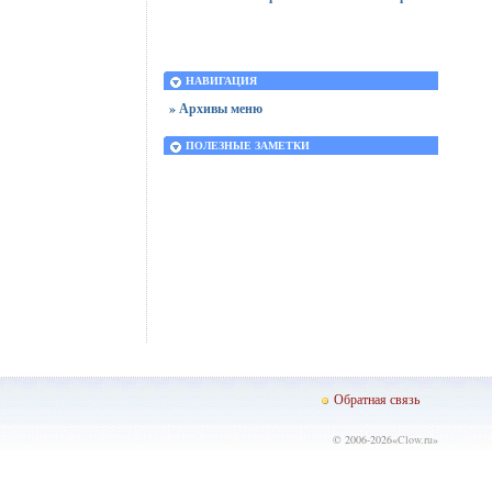
НАВИГАЦИЯ
» Архивы меню
ПОЛЕЗНЫЕ ЗАМЕТКИ
Обратная связь
© 2006-2026«
Clow.ru
»