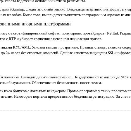
. Работа ведется на основании четкого регламента.
стрии iGaming, следят за онлайн-казино. Владельцы азартных платформ регул
ных жалобах. Более того, им придется выплатить пострадавшим игрокам комп
ированными игорными платформами
ьзуют сертифицированный софт от популярных провайдеров - NetEnt, Pragmatic
во с RTP и убирает сомнения в неверном начислении призов.
литиками KYC/AML. Условия выплат прозрачные. Правила стандартные, не сод
я до 24 часов без скрытых комиссий. Данные клиентов защищены SSL-шифров
 политики. Выводят деньги своевременно. Не удерживают комиссии до 90% з
ень обслуживания. Обеспечивают безопасность посетителям.
к из-за бонусов с лояльным вейджером. Промо-программа у таких проектов п
телям. Некоторые порталы предоставляют бездепы за регистрацию. За счет 