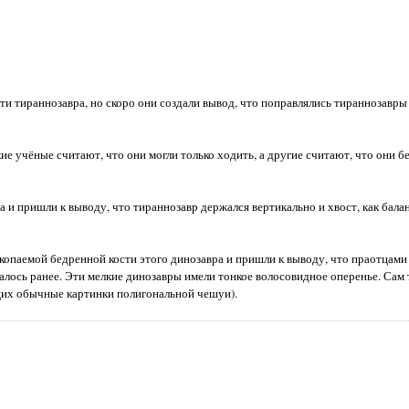
и тираннозавра, но скоро они создали вывод, что поправлялись тираннозавр
е учёные считают, что они могли только ходить, а другие считают, что они б
 и пришли к выводу, что тираннозавр держался вертикально и хвост, как бала
копаемой бедренной кости этого динозавра и пришли к выводу, что праотцами
алось ранее. Эти мелкие динозавры имели тонкое волосовидное оперенье. Сам
ущих обычные картинки полигональной чешуи).