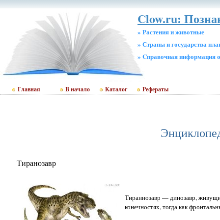
Clow.ru: Позн
» Растения и животные
» Страны и государства пл
» Cправочная информация о
Главная
В начало
Каталог
Рефераты
Энциклопед
Тиранозавр
Тираннозавр — динозавр, живущий
конечностях, тогда как фронтальн