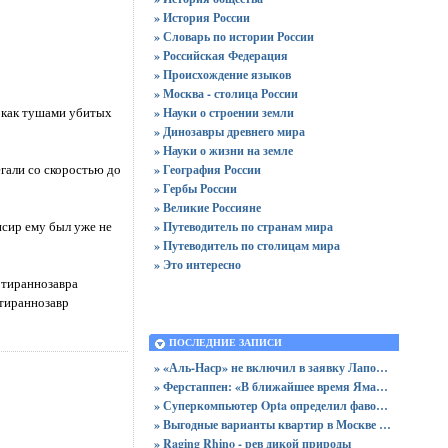
» История России
» Словарь по истории России
» Российская Федерация
» Происхождение языков
» Москва - столица России
ы как тушами убитых
» Науки о строении земли
» Динозавры древнего мира
» Науки о жизни на земле
егали со скоростью до
» География России
» Гербы России
» Великие Россияне
нсир ему был уже не
» Путеводитель по странам мира
» Путеводитель по столицам мира
» Это интересно
 тираннозавра
 тираннозавр
ПОСЛЕДНИЕ ЗАПИСИ
» «Аль-Наср» не включил в заявку Лапорта после срыва трансфера в «Атлетик»
» Ферстаппен: «В ближайшее время Ямаль получит «Золотой мяч»
» Суперкомпьютер Opta определил фаворитов Лиги чемпионов 2025/2026
» Выгодные варианты квартир в Москве с доступными ценами для покупки без переплат
» Raging Rhino - рев дикой природы