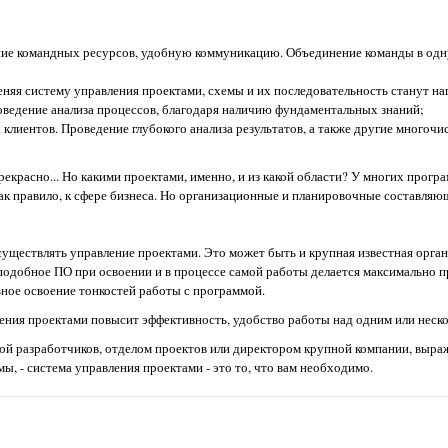
ие командных ресурсов, удобную коммуникацию. Объединение команды в одн
няя систему управления проектами, схемы и их последовательность станут на
оведение анализа процессов, благодаря наличию фундаментальных знаний;
клиентов. Проведение глубокого анализа результатов, а также другие многоч
рекрасно... Но какими проектами, именно, и из какой области? У многих прогр
ак правило, к сфере бизнеса. Но организационные и планировочные составляющ
осуществлять управление проектами. Это может быть и крупная известная орган
подобное ПО при освоении и в процессе самой работы делается максимально 
ьное освоение тонкостей работы с программой.
ения проектами повысит эффективность, удобство работы над одним или неск
дой разработчиков, отделом проектов или директором крупной компании, вы
ы, - система управления проектами - это то, что вам необходимо.