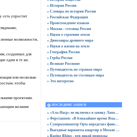
» История России
» Словарь по истории России
у сеть упростит
» Российская Федерация
» Происхождение языков
глядными;
» Москва - столица России
» Науки о строении земли
исленные возможности,
» Динозавры древнего мира
» Науки о жизни на земле
» География России
амм, созданных для
» Гербы России
ие одни и те же.
» Великие Россияне
» Путеводитель по странам мира
» Путеводитель по столицам мира
изация или несколько
» Это интересно
простым, чтобы
олькими проектами.
ПОСЛЕДНИЕ ЗАПИСИ
ражающим желание
» «Аль-Наср» не включил в заявку Лапорта после срыва трансфера в «Атлетик»
» Ферстаппен: «В ближайшее время Ямаль получит «Золотой мяч»
» Суперкомпьютер Opta определил фаворитов Лиги чемпионов 2025/2026
» Выгодные варианты квартир в Москве с доступными ценами для покупки без переплат
» Raging Rhino - рев дикой природы