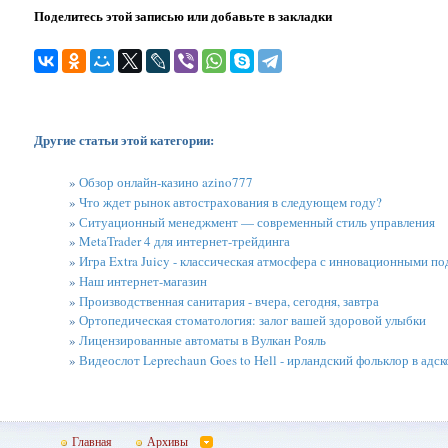
Поделитесь этой записью или добавьте в закладки
Другие статьи этой категории:
»
Обзор онлайн-казино azino777
»
Что ждет рынок автострахования в следующем году?
»
Ситуационный менеджмент — современный стиль управления
»
MetaTrader 4 для интернет-трейдинга
»
Игра Extra Juicy - классическая атмосфера с инновационными п
»
Наш интернет-магазин
»
Производственная санитария - вчера, сегодня, завтра
»
Ортопедическая стоматология: залог вашей здоровой улыбки
»
Лицензированные автоматы в Вулкан Рояль
»
Видеослот Leprechaun Goes to Hell - ирландский фольклор в адск
Главная
Архивы