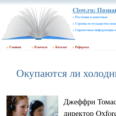
Clow.ru: Позн
» Растения и животные
» Страны и государства пл
» Cправочная информация о
Главная
В начало
Каталог
Рефераты
Окупаются ли холодн
Джеффри Томас
директор Oxford