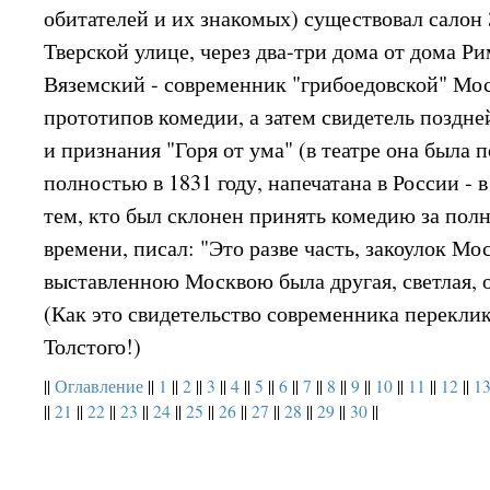
обитателей и их знакомых) существовал салон
Тверской улице, через два-три дома от дома Р
Вяземский - современник "грибоедовской" Мо
прототипов комедии, а затем свидетель поздне
и признания "Горя от ума" (в театре она была 
полностью в 1831 году, напечатана в России - в
тем, кто был склонен принять комедию за пол
времени, писал: "Это разве часть, закоулок Мо
выставленною Москвою была другая, светлая, 
(Как это свидетельство современника перекли
Толстого!)
||
Оглавление
||
1
||
2
||
3
||
4
||
5
||
6
||
7
||
8
||
9
||
10
||
11
||
12
||
1
||
21
||
22
||
23
||
24
||
25
||
26
||
27
||
28
||
29
||
30
||