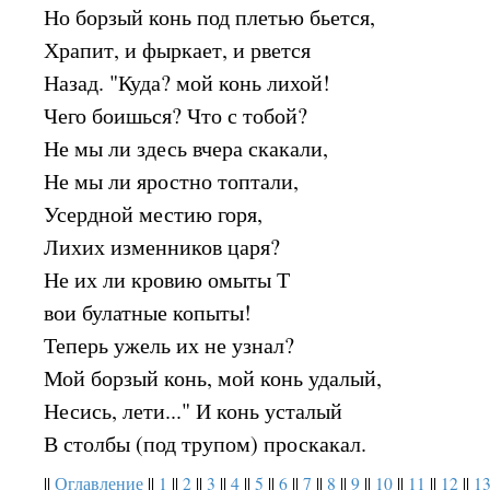
Но борзый конь под плетью бьется,
Храпит, и фыркает, и рвется
Назад. "Куда? мой конь лихой!
Чего боишься? Что с тобой?
Не мы ли здесь вчера скакали,
Не мы ли яростно топтали,
Усердной местию горя,
Лихих изменников царя?
Не их ли кровию омыты Т
вои булатные копыты!
Теперь ужель их не узнал?
Мой борзый конь, мой конь удалый,
Несись, лети..." И конь усталый
В столбы (под трупом) проскакал.
||
Оглавление
||
1
||
2
||
3
||
4
||
5
||
6
||
7
||
8
||
9
||
10
||
11
||
12
||
1