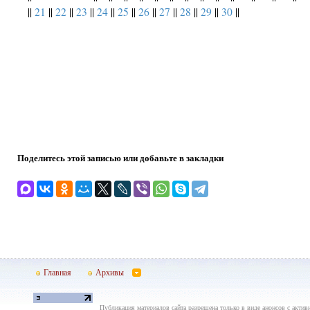
||
21
||
22
||
23
||
24
||
25
||
26
||
27
||
28
||
29
||
30
||
Поделитесь этой записью или добавьте в закладки
Главная
Архивы
Публикация материалов сайта разрешена только в виде анонсов с актив