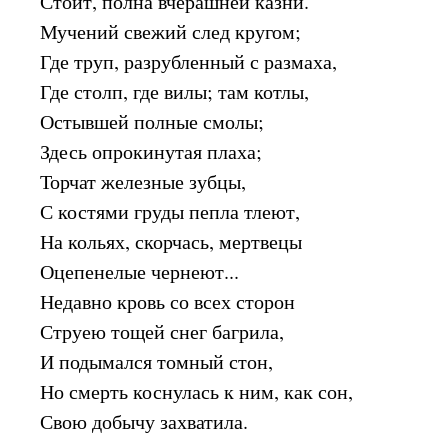
Стоит, полна вчерашней казни.
Мучений свежий след кругом;
Где труп, разрубленный с размаха,
Где столп, где вилы; там котлы,
Остывшей полные смолы;
Здесь опрокинутая плаха;
Торчат железные зубцы,
С костями груды пепла тлеют,
На кольях, скорчась, мертвецы
Оцепенелые чернеют...
Недавно кровь со всех сторон
Струею тощей снег багрила,
И подымался томный стон,
Но смерть коснулась к ним, как сон,
Свою добычу захватила.