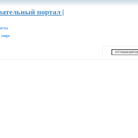
вательный портал |
анеты
 мире