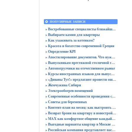
ПОПУЛЯРНЫЕ ЗАПИСИ
» Востребованные специалисты ближайшего будущего
» Выбираем камин для квартиры
» Как ухаживать за котенком?
» Красота и богатство современной Греции
» Определение KPI
» Апостилирование документов. Что нужно учитывать?
» Выпускникам престижной столичной гимназии вручены 64 аттестата
» Автопогрузчики на отечественном рынке
» Курсы иностранных языков для выпускников
» «Диваны Тут!» предлагают провести ошеломительную ночь!
» Жемчужина Сибири
» Электрообогрев помещений
» Современные особенности проведения сертификации
» Советы для беременных
» Контент-план на месяц: как выстроить стратегию публикаций без хаоса
» Возврат брони на квартиру в новостройке - пошаговая инструкция и советы юриста
» MAX как комфортное общение каждый день: звонки без ограничений и файлы до 4 ГБ
» Выгодные варианты квартир в Москве с доступными ценами для покупки без переплат
» Российская компания представляет настольный ПК