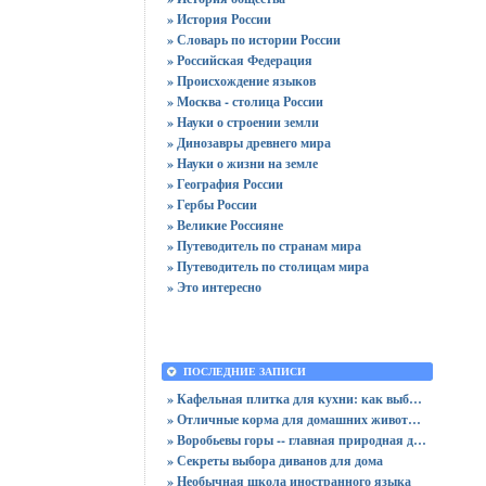
» История России
» Словарь по истории России
» Российская Федерация
» Происхождение языков
» Москва - столица России
» Науки о строении земли
» Динозавры древнего мира
» Науки о жизни на земле
» География России
» Гербы России
» Великие Россияне
» Путеводитель по странам мира
» Путеводитель по столицам мира
» Это интересно
ПОСЛЕДНИЕ ЗАПИСИ
» Кафельная плитка для кухни: как выбрать практичную отделку
» Отличные корма для домашних животных
» Воробьевы горы -- главная природная достопримечательность Москвы
» Секреты выбора диванов для дома
» Необычная школа иностранного языка