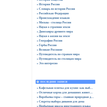
» История России
» Словарь по истории России
» Российская Федерация
» Происхождение языков
» Москва - столица России
» Науки о строении земли
» Динозавры древнего мира
» Науки о жизни на земле
» География России
» Гербы России
» Великие Россияне
» Путеводитель по странам мира
» Путеводитель по столицам мира
» Это интересно
ПОСЛЕДНИЕ ЗАПИСИ
» Кафельная плитка для кухни: как выбрать практичную отделку
» Отличные корма для домашних животных
» Воробьевы горы -- главная природная достопримечательность Москвы
» Секреты выбора диванов для дома
» Необычная школа иностранного языка