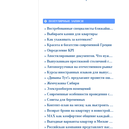
ПОПУЛЯРНЫЕ ЗАПИСИ
» Востребованные специалисты ближайшего будущего
» Выбираем камин для квартиры
» Как ухаживать за котенком?
» Красота и богатство современной Греции
» Определение KPI
» Апостилирование документов. Что нужно учитывать?
» Выпускникам престижной столичной гимназии вручены 64 аттестата
» Автопогрузчики на отечественном рынке
» Курсы иностранных языков для выпускников
» «Диваны Тут!» предлагают провести ошеломительную ночь!
» Жемчужина Сибири
» Электрообогрев помещений
» Современные особенности проведения сертификации
» Советы для беременных
» Контент-план на месяц: как выстроить стратегию публикаций без хаоса
» Возврат брони на квартиру в новостройке - пошаговая инструкция и советы юриста
» MAX как комфортное общение каждый день: звонки без ограничений и файлы до 4 ГБ
» Выгодные варианты квартир в Москве с доступными ценами для покупки без переплат
» Российская компания представляет настольный ПК