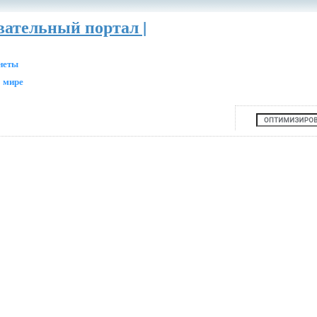
вательный портал |
анеты
 мире