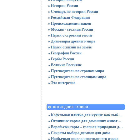
» История России
» Словарь по истории России
» Российская Федерация
» Происхождение языков
» Москва - столица России
» Науки о строении земли
» Динозавры древнего мира
» Науки о жизни на земле
» География России
» Гербы России
» Великие Россияне
» Путеводитель по странам мира
» Путеводитель по столицам мира
» Это интересно
ПОСЛЕДНИЕ ЗАПИСИ
» Кафельная плитка для кухни: как выбрать практичную отделку
» Отличные корма для домашних животных
» Воробьевы горы -- главная природная достопримечательность Москвы
» Секреты выбора диванов для дома
» Необычная школа иностранного языка