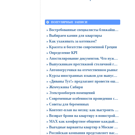
ПОПУЛЯРНЫЕ ЗАПИСИ
» Востребованные специалисты ближайшего будущего
» Выбираем камин для квартиры
» Как ухаживать за котенком?
» Красота и богатство современной Греции
» Определение KPI
» Апостилирование документов. Что нужно учитывать?
» Выпускникам престижной столичной гимназии вручены 64 аттестата
» Автопогрузчики на отечественном рынке
» Курсы иностранных языков для выпускников
» «Диваны Тут!» предлагают провести ошеломительную ночь!
» Жемчужина Сибири
» Электрообогрев помещений
» Современные особенности проведения сертификации
» Советы для беременных
» Контент-план на месяц: как выстроить стратегию публикаций без хаоса
» Возврат брони на квартиру в новостройке - пошаговая инструкция и советы юриста
» MAX как комфортное общение каждый день: звонки без ограничений и файлы до 4 ГБ
» Выгодные варианты квартир в Москве с доступными ценами для покупки без переплат
» Российская компания представляет настольный ПК