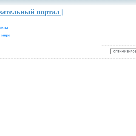
вательный портал |
анеты
 мире