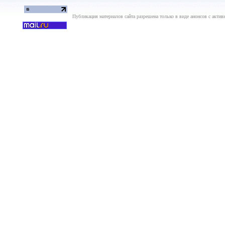
Публикация материалов сайта разрешена только в виде анонсов с актив