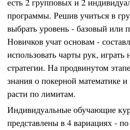
есть 2 групповых и 2 индивиду
программы. Решив учиться в гр
выбрать уровень - базовый или 
Новичков учат основам - состав
использовать чарты рук, играть 
стратегии. На продвинутом этап
знания о покерной математике и 
расти по лимитам.
Индивидуальные обучающие кур
представлены в 4 вариациях - по