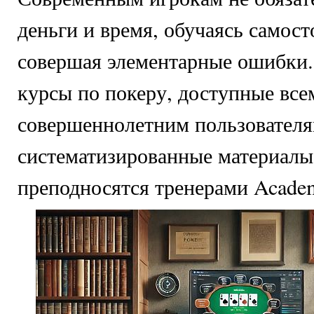
деньги и время, обучаясь самост
совершая элементарные ошибки.
курсы по покеру, доступные все
совершеннолетним пользователя
систематизированные материалы
преподносятся тренерами Acade