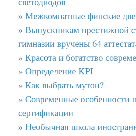
светодиодов
»
Межкомнатные финские две
»
Выпускникам престижной с
гимназии вручены 64 аттестат
»
Красота и богатство соврем
»
Определение KPI
»
Как выбрать мутон?
»
Современные особенности 
сертификации
»
Необычная школа иностранн