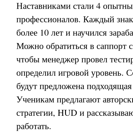
Наставниками стали 4 опытны
профессионалов. Каждый знак
более 10 лет и научился зараб
Можно обратиться в саппорт 
чтобы менеджер провел тести
определил игровой уровень. С
будут предложена подходящая
Ученикам предлагают авторск
стратегии, HUD и рассказываю
работать.