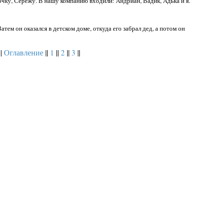
чку, Сережу. В нашу компанию входили: Андриан, Вадик, Адька и я.
Затем он оказался в детском доме, откуда его забрал дед, а потом он
||
Оглавление
||
1
||
2
||
3
||