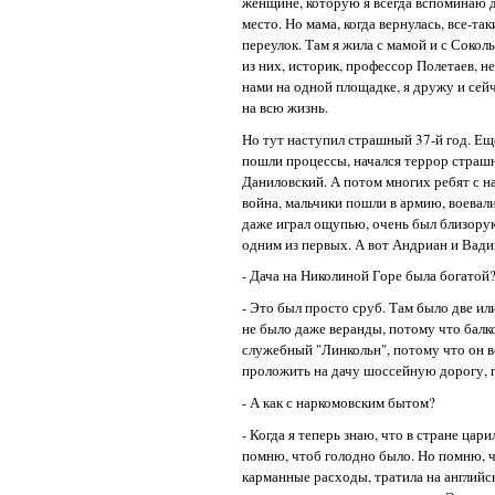
женщине, которую я всегда вспоминаю д
место. Но мама, когда вернулась, все-та
переулок. Там я жила с мамой и с Соко
из них, историк, профессор Полетаев, н
нами на одной площадке, я дружу и сей
на всю жизнь.
Но тут наступил страшный 37-й год. Еще
пошли процессы, начался террор страшн
Даниловский. А потом многих ребят с н
война, мальчики пошли в армию, воевал
даже играл ощупью, очень был близорук
одним из первых. А вот Андриан и Вадик
- Дача на Николиной Горе была богатой
- Это был просто сруб. Там было две ил
не было даже веранды, потому что балк
служебный "Линкольн", потому что он в
проложить на дачу шоссейную дорогу, п
- А как с наркомовским бытом?
- Когда я теперь знаю, что в стране ца
помню, чтоб голодно было. Но помню, чт
карманные расходы, тратила на английс