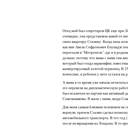
Отец мой был секретарем ЦК еще при Ле
очевидно, она представляла какой-то и
свою квартиру Сталину. Когда папа позна
как мне Авель Софронович Енукидзе пока
переехали в "Метрополь", где я и родила
дольше, потому что мама с нами там жил
который был тогда наркомфин, известн
конвертируемый золотой червонец. В 25
всяческие, и ребенок у него остался на 
А мама в то время уже начала печататьс
его перевели на дипломатическую работу.
был исключен из партии как активный де
Сокольниковы. Я жила с ними, когда Со
Для меня самым близким человеком на св
вернули, причем Сталин сделал попытку
автомобильного транспорта. В тот год (
после возвращения из Лондона. В то вр