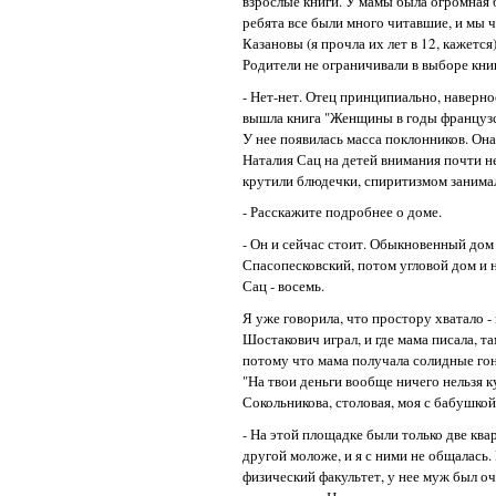
взрослые книги. У мамы была огромная б
ребята все были много читавшие, и мы
Казановы (я прочла их лет в 12, кажется
Родители не ограничивали в выборе кни
- Нет-нет. Отец принципиально, наверное
вышла книга "Женщины в годы французск
У нее появилась масса поклонников. Она
Наталия Сац на детей внимания почти н
крутили блюдечки, спиритизмом занима
- Расскажите подробнее о доме.
- Он и сейчас стоит. Обыкновенный дом
Спасопесковский, потом угловой дом и н
Сац - восемь.
Я уже говорила, что простору хватало - 
Шостакович играл, и где мама писала, та
потому что мама получала солидные гон
"На твои деньги вообще ничего нельзя к
Сокольникова, столовая, моя с бабушкой
- На этой площадке были только две кв
другой моложе, и я с ними не общалась
физический факультет, у нее муж был о