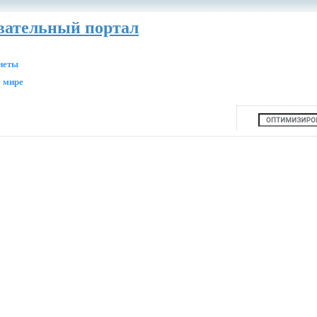
авательный портал
анеты
 мире