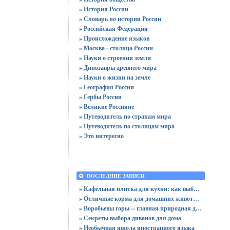
» История России
» Словарь по истории России
» Российская Федерация
» Происхождение языков
» Москва - столица России
» Науки о строении земли
» Динозавры древнего мира
» Науки о жизни на земле
» География России
» Гербы России
» Великие Россияне
» Путеводитель по странам мира
» Путеводитель по столицам мира
» Это интересно
ПОСЛЕДНИЕ ЗАПИСИ
» Кафельная плитка для кухни: как выбрать практичную отделку
» Отличные корма для домашних животных
» Воробьевы горы -- главная природная достопримечательность Москвы
» Секреты выбора диванов для дома
» Необычная школа иностранного языка