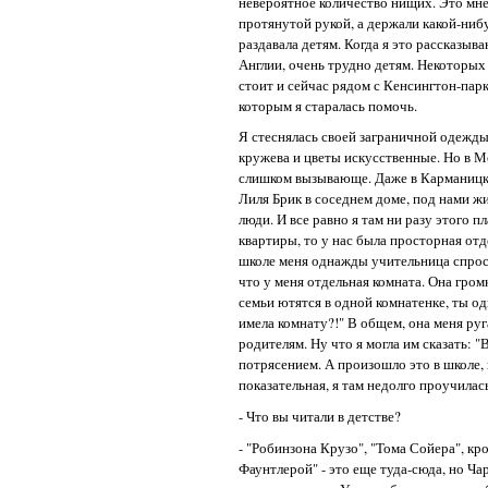
невероятное количество нищих. Это мне
протянутой рукой, а держали какой-нибу
раздавала детям. Когда я это рассказываю
Англии, очень трудно детям. Некоторых
стоит и сейчас рядом с Кенсингтон-парк
которым я старалась помочь.
Я стеснялась своей заграничной одежды
кружева и цветы искусственные. Но в Мо
слишком вызывающе. Даже в Карманицком
Лиля Брик в соседнем доме, под нами ж
люди. И все равно я там ни разу этого п
квартиры, то у нас была просторная отд
школе меня однажды учительница спросил
что у меня отдельная комната. Она громк
семьи ютятся в одной комнатенке, ты о
имела комнату?!" В общем, она меня руга
родителям. Ну что я могла им сказать: 
потрясением. А произошло это в школе,
показательная, я там недолго проучилась
- Что вы читали в детстве?
- "Робинзона Крузо", "Тома Сойера", кр
Фаунтлерой" - это еще туда-сюда, но Ча