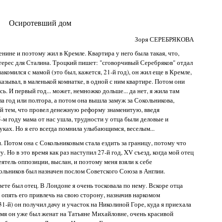
Осиротевший дом
Зоря СЕРЕБРЯКОВА
нине и поэтому жил в Кремле. Квартира у него была такая, что,
нтерес для Сталина. Троцкий пишет: "сговорчивый Серебряков" отдал
комился с мамой (это был, кажется, 21-й год), он жил еще в Кремле,
зывал, в маленькой комнатке, в одной с ним квартире. Потом они
сь. И первый год... может, немножко дольше... да нет, я жила там
а год или полтора, а потом она вышла замуж за Сокольникова,
ый тем, что провел денежную реформу знаменитую, введя
-м году мама от нас ушла, трудности у отца были деловые и
руках. Но я его всегда помнила улыбающимся, веселым...
я. Потом она с Сокольниковым стала ездить за границу, потому что
 Но в это время как раз наступил 27-й год, XV съезд, когда мой отец
ятель оппозиции, выслан, и поэтому меня взяли к себе
кольников был назначен послом Советского Союза в Англии.
ете был отец. В Лондоне я очень тосковала по нему. Вскоре отца
 опять его привлечь на свою сторону, назначив наркомом
31-й) он получил дачу и участок на Николиной Горе, куда я приехала
емя он уже был женат на Татьяне Михайловне, очень красивой