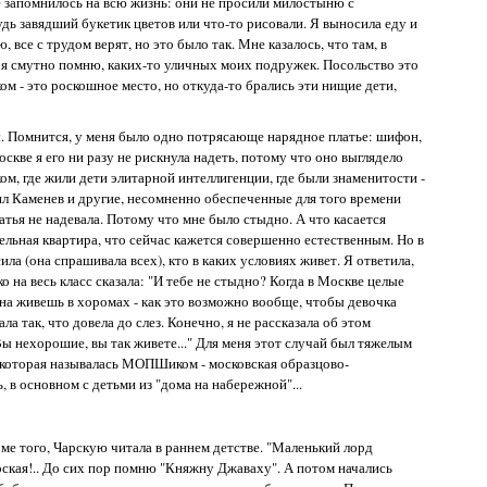
 запомнилось на всю жизнь: они не просили милостыню с
дь завядший букетик цветов или что-то рисовали. Я выносила еду и
, все с трудом верят, но это было так. Мне казалось, что там, в
 я смутно помню, каких-то уличных моих подружек. Посольство это
ом - это роскошное место, но откуда-то брались эти нищие дети,
. Помнится, у меня было одно потрясающе нарядное платье: шифон,
скве я его ни разу не рискнула надеть, потому что оно выглядело
, где жили дети элитарной интеллигенции, где были знаменитости -
ил Каменев и другие, несомненно обеспеченные для того времени
латья не надевала. Потому что мне было стыдно. А что касается
ельная квартира, что сейчас кажется совершенно естественным. Но в
а (она спрашивала всех), кто в каких условиях живет. Я ответила,
о на весь класс сказала: "И тебе не стыдно? Когда в Москве целые
дна живешь в хоромах - как это возможно вообще, чтобы девочка
ла так, что довела до слез. Конечно, я не рассказала об этом
"Вы нехорошие, вы так живете..." Для меня этот случай был тяжелым
 которая называлась МОПШиком - московская образцово-
, в основном с детьми из "дома на набережной"...
оме того, Чарскую читала в раннем детстве. "Маленький лорд
рская!.. До сих пор помню "Княжну Джаваху". А потом начались