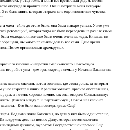
иблиотека, у отца тоже, и книги все время были рядом. Потом
 часто обсуждали прочитанное. Очень потрясли меня мемуары
). Это была книга, которая открыла мне еще непонятные чувства. -
г?
, а мама - ей не до этого было, она была в вихре успеха. У нее уже
ой революции", которая тогда же была переведена на разные языки.
 была молода, они все еще были очень-очень молоды. Ни мама, ни
е обращали, мы как-то привыкли делать все сами. Одно время
лись. Потом организовали драмкружок.
 красного кирпича - напротив американского Спасо-хауса.
аш второй от угла - дом три, квартира семь, а у Наталии Ильиничны
пять комнат: спальня, потом гостиная, где стоял рояль, за которым
м у нее секретер и книги. Красивая комната, красиво обставленная,
орары, и я очень хорошо помню, как она говорила Сокольникову:
упить". (Имелся в виду т. н. партмаксимум.) Потом шел кабинет
 комната. - Кто были ваши соседи, кроме Сац?
артиры. Под нами жили Каменевы, но дети у них были один старше,
. Из подружек-девочек помню Дину, которая потом окончила
чень видным физиком, лауреатом Государственной премии. Еще