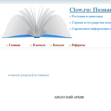
Clow.ru: Позн
» Растения и животные
» Страны и государства пл
» Cправочная информация о
Главная
В начало
Каталог
Рефераты
в начало раздела
|
на главную
АРБАТСКИЙ АРХИВ