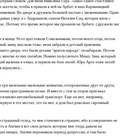
обрым словом. Для меня Николина Гора - самое-самое счастливое
ки захотела, чтобы я пришла к ней на Арбат, в наш Карманицкий
льниковым. Во дворе я дружила большей частью с мальчишками. Один
едавно умер, а с Андрианом, сыном Наталии Сац, которая жила с
час. Потому что время, которое мы прожили на Арбате, сдружило нас
 в конце 36-го арестовали Сокольникова, потом моего отца, потом
ый, маму выслали тоже, меня забрали в детский приемник
ашего двора, что были детьми "врагов народа", позабирали. Потом
и, многие из них погибли. Помню полуслепого Мишу Зака, который
ий мальчик в очках, в первом же бою погиб. Юра Арго тоже погиб
 вернулись...
?
и три маленькие-маленькие комнатки, отгороженные друг от друга,
ончик пристраивали позже. И вместе с тем за отцом приезжал
озглавлял автомобильный транспорт. Еще он мог, например,
ервую в тех местах, это он мог, а дом был довольно скромный.
рил страшный голод, то мне становится страшно, ибо я совершенно не
о в Англии я все свои деньги, которые мне тогда давали на
ких нищих. Англия переживала период депрессии, и там было