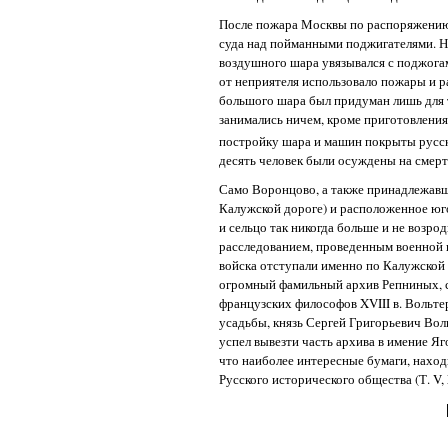
После пожара Москвы по распоряжению 
суда над пойманными поджигателями. На
воздушного шара увязывался с поджогам
от неприятеля использовало пожары и р
большого шара был придуман лишь для т
занимались ничем, кроме приготовления
постройку шара и машин покрыты русс
десять человек были осуждены на смерт
Само Воронцово, а также принадлежавш
Калужской дороге) и расположенное юг
и сельцо так никогда больше и не возро
расследованием, проведенным военной к
войска отступали именно по Калужской
огромный фамильный архив Репниных, 
французских философов XVIII в. Вольте
усадьбы, князь Сергей Григорьевич Вол
успел вывезти часть архива в имение Яг
что наиболее интересные бумаги, наход
Русского исторического общества (Т. V,