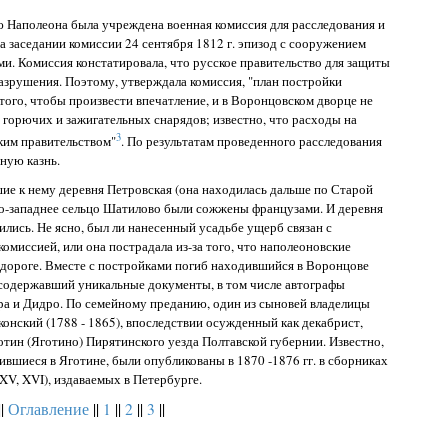
Наполеона была учреждена военная комиссия для расследования и
 заседании комиссии 24 сентября 1812 г. эпизод с сооружением
и. Комиссия констатировала, что русское правительство для защиты
азрушения. Поэтому, утверждала комиссия, "план постройки
ого, чтобы произвести впечатление, и в Воронцовском дворце не
 горючих и зажигательных снарядов; известно, что расходы на
3
ким правительством"
. По результатам проведенного расследования
ную казнь.
ие к нему деревня Петровская (она находилась дальше по Старой
о-западнее сельцо Шатилово были сожжены французами. И деревня
дились. Не ясно, был ли нанесенный усадьбе ущерб связан с
омиссией, или она пострадала из-за того, что наполеоновские
 дороге. Вместе с постройками погиб находившийся в Воронцове
содержавший уникальные документы, в том числе автографы
ра и Дидро. По семейному преданию, один из сыновей владелицы
конский (1788 - 1865), впоследствии осужденный как декабрист,
отин (Яготино) Пирятинского уезда Полтавской губернии. Известно,
ившиеся в Яготине, были опубликованы в 1870 -1876 гг. в сборниках
 XV, XVI), издаваемых в Петербурге.
||
Оглавление
||
1
||
2
||
3
||