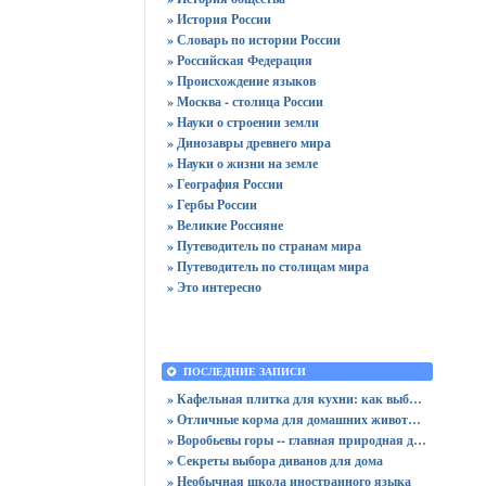
» История России
» Словарь по истории России
» Российская Федерация
» Происхождение языков
» Москва - столица России
» Науки о строении земли
» Динозавры древнего мира
» Науки о жизни на земле
» География России
» Гербы России
» Великие Россияне
» Путеводитель по странам мира
» Путеводитель по столицам мира
» Это интересно
ПОСЛЕДНИЕ ЗАПИСИ
» Кафельная плитка для кухни: как выбрать практичную отделку
» Отличные корма для домашних животных
» Воробьевы горы -- главная природная достопримечательность Москвы
» Секреты выбора диванов для дома
» Необычная школа иностранного языка