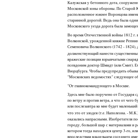
Калужская у бетонного дота, сооруженн
Московской зоны обороны. По Старой К
расположенное южнее Воронцова имение
старинной дорогой. Ведь она была одним
Московского уезда дорога была замощен
Во время Отечественной войны 1812 г. 
Волконской, урожденной княжне Репнино
Семеновича Волконского (1742 - 1824)
долженствующий нанести существенный
вражеские позиции взрывчатыми снаря
псевдоним доктор Шмидт (или Смит). Е
Вюрцбурга. Чтобы предупредить обыват
"Московских ведомостях" следующее о
"От главнокомандующего в Москве.
Здесь мне было поручено от Государя сд
по ветру и против ветра, а что от чего 
или послезавтра ко мне будет маленький
что это от злодея (т.е. Наполеона. - М.К.
оказались напрасными. Изобретателя по
городу, большой шар с материалами и 
котором тогда находился центр 3-го, ил
впоследствии владельцем соседнего име