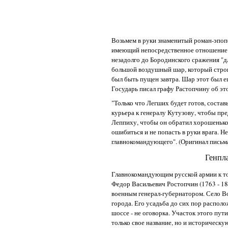
Возьмем в руки знаменитый роман-эпопе
имеющий непосредственное отношение к 
незадолго до Бородинского сражения "дл
большой воздушный шар, который строи
был быть пущен завтра. Шар этот был ещ
Государь писал графу Растопчину об э
"Только что Легших будет готов, состав
курьера к генералу Кутузову, чтобы пр
Леппиху, чтобы он обратил хорошенько в
ошибиться и не попасть в руки врага. 
главнокомандующего". (Оригинал письма
Генпла
Главнокомандующим русской армии к то
Федор Васильевич Ростопчин (1763 - 18
военным генерал-губернатором. Село Во
города. Его усадьба до сих пор распо
шоссе - не оговорка. Участок этого пу
только свое название, но и историческу