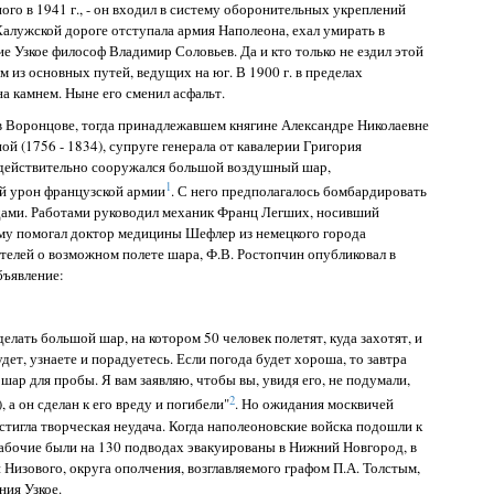
ого в 1941 г., - он входил в систему оборонительных укреплений
алужской дороге отступала армия Наполеона, ехал умирать в
 Узкое философ Владимир Соловьев. Да и кто только не ездил этой
 из основных путей, ведущих на юг. В 1900 г. в пределах
а камнем. Ныне его сменил асфальт.
в Воронцове, тогда принадлежавшем княгине Александре Николаевне
й (1756 - 1834), супруге генерала от кавалерии Григория
, действительно сооружался большой воздушный шар,
1
 урон французской армии
. С него предполагалось бомбардировать
дами. Работами руководил механик Франц Легших, носивший
му помогал доктор медицины Шефлер из немецкого города
елей о возможном полете шара, Ф.В. Ростопчин опубликовал в
бъявление:
елать большой шар, на котором 50 человек полетят, куда захотят, и
будет, узнаете и порадуетесь. Если погода будет хороша, то завтра
 шар для пробы. Я вам заявляю, чтобы вы, увидя его, не подумали,
2
), а он сделан к его вреду и погибели"
. Но ожидания москвичей
стигла творческая неудача. Когда наполеоновские войска подошли к
рабочие были на 130 подводах эвакуированы в Нижний Новгород, в
и Низового, округа ополчения, возглавляемого графом П.А. Толстым,
ния Узкое.