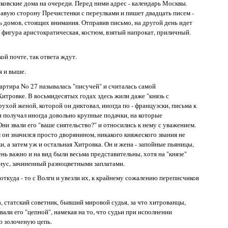
сковские дома на очереди. Перед ними адрес - календарь Москвы.
равую сторону Пречистенки с переулками и пишет двадцать писем -
ть домов, стоящих внимания. Отправив письмо, на другой день идет
: фигура аристократическая, костюм, взятый напрокат, приличный.
ой почте, так ответа ждут.
я и выше.
ртира No 27 называлась "писучей" и считалась самой
Хитровке. В восьмидесятых годах здесь жили даже "князь с
рухой женой, которой он диктовал, иногда по - французски, письма к
и получал иногда довольно крупные подачки, на которые
и звали его "ваше сиятельство?" и относились к нему с уважением.
 он значился просто дворянином, никакого княжеского звания не
и, а затем уж и остальная Хитровка. Он и жена - запойные пьяницы,
ень важно и на вид были весьма представительны, хотя на "князе"
урнус, зачиненный разноцветными заплатами.
ткуда - то с Волги и увезли их, к крайнему сожалению переписчиков
 статский советник, бывший мировой судья, за что хитрованцы,
озвали его "цепной", намекая на то, что судьи при исполнении
ю золоченую цепь.