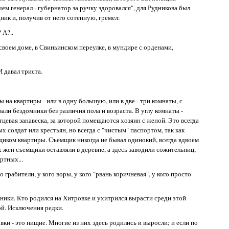
ем генерал - губернатор за ручку здоровался", для Рудникова был
дник и, получив от него сотенную, гремел:
 А?..
своем доме, в Свиньинском переулке, в мундире с орденами,
И давал триста.
на квартиры - или в одну большую, или в две - три комнаты, с
али бездомники без различия пола и возраста. В углу комнаты -
итцевая занавеска, за которой помещаются хозяин с женой. Это всегда
ых солдат или крестьян, но всегда с "чистым" паспортом, так как
щиком квартиры. Съемщик никогда не бывал одинокий, всегда вдвоем
ых жен съемщики оставляли в деревне, а здесь заводили сожительниц,
ртных...
 грабители, у кого воры, у кого "рвань коричневая", у кого просто
жники. Кто родился на Хитровке и ухитрился вырасти среди этой
ой. Исключения редки.
и - это нищие. Многие из них здесь родились и выросли; и если по