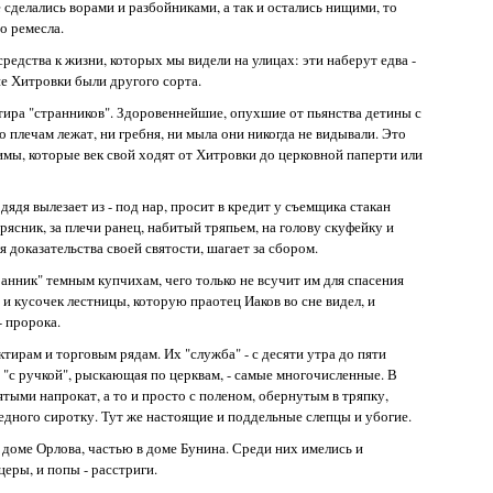
сделались ворами и разбойниками, а так и остались нищими, то
о ремесла.
редства к жизни, которых мы видели на улицах: эти наберут едва -
ие Хитровки были другого сорта.
тира "странников". Здоровеннейшие, опухшие от пьянства детины с
 плечам лежат, ни гребня, ни мыла они никогда не видывали. Это
мы, которые век свой ходят от Хитровки до церковной паперти или
ядя вылезает из - под нар, просит в кредит у съемщика стакан
рясник, за плечи ранец, набитый тряпьем, на голову скуфейку и
я доказательства своей святости, шагает за сбором.
транник" темным купчихам, чего только не всучит им для спасения
 и кусочек лестницы, которую праотец Иаков во сне видел, и
- пророка.
тирам и торговым рядам. Их "служба" - с десяти утра до пяти
я "с ручкой", рыскающая по церквам, - самые многочисленные. В
ятыми напрокат, а то и просто с поленом, обернутым в тряпку,
едного сиротку. Тут же настоящие и поддельные слепцы и убогие.
 доме Орлова, частью в доме Бунина. Среди них имелись и
еры, и попы - расстриги.