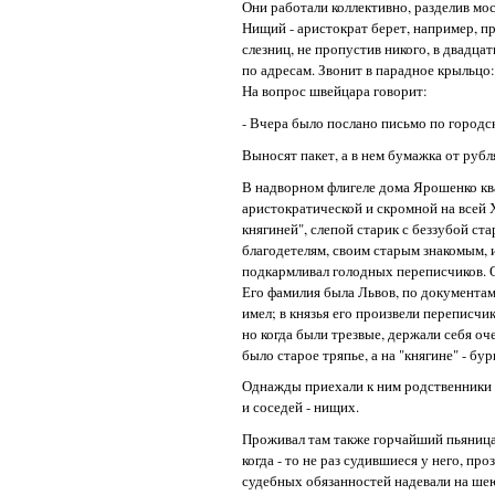
Они работали коллективно, разделив мо
Нищий - аристократ берет, например, п
слезниц, не пропустив никого, в двадца
по адресам. Звонит в парадное крыльцо
На вопрос швейцара говорит:
- Вчера было послано письмо по городск
Выносят пакет, а в нем бумажка от рубл
В надворном флигеле дома Ярошенко ква
аристократической и скромной на всей 
княгиней", слепой старик с беззубой ста
благодетелям, своим старым знакомым, 
подкармливал голодных переписчиков. Он
Его фамилия была Львов, по документам
имел; в князья его произвели переписчик
но когда были трезвые, держали себя оч
было старое тряпье, а на "княгине" - б
Однажды приехали к ним родственники о
и соседей - нищих.
Проживал там также горчайший пьяница,
когда - то не раз судившиеся у него, пр
судебных обязанностей надевали на ше