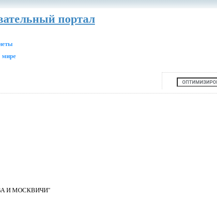
авательный портал
анеты
 мире
А И МОСКВИЧИ"