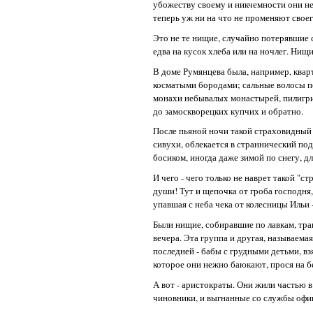
убожеству своему и никчемности они не 
теперь уж ни на что не променяют своег
Это не те нищие, случайно потерявшие с
едва на кусок хлеба или на ночлег. Нищ
В доме Румянцева была, например, квар
косматыми бородами; сальные волосы по
монахи небывалых монастырей, пилигри
до замоскворецких купчих и обратно.
После пьяной ночи такой страховидный д
сивухи, облекается в страннический под
босиком, иногда даже зимой по снегу, дл
И чего - чего только не наврет такой "с
души! Тут и щепочка от гроба господня,
упавшая с неба чека от колесницы Ильи 
Были нищие, собиравшие по лавкам, трак
вечера. Эта группа и другая, называема
последней - бабы с грудными детьми, вз
которое они нежно баюкают, прося на б
А вот - аристократы. Они жили частью в
чиновники, и выгнанные со службы офиц