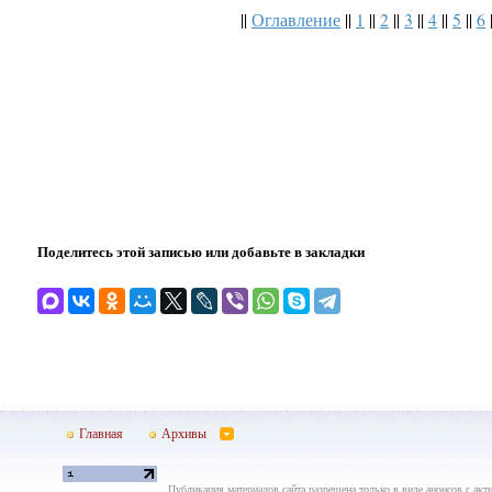
||
Оглавление
||
1
||
2
||
3
||
4
||
5
||
6
Поделитесь этой записью или добавьте в закладки
Главная
Архивы
Публикация материалов сайта разрешена только в виде анонсов с акти