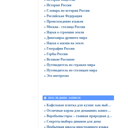
» История России
» Словарь по истории России
» Российская Федерация
» Происхождение языков
» Москва - столица России
» Науки о строении земли
» Динозавры древнего мира
» Науки о жизни на земле
» География России
» Гербы России
» Великие Россияне
» Путеводитель по странам мира
» Путеводитель по столицам мира
» Это интересно
ПОСЛЕДНИЕ ЗАПИСИ
» Кафельная плитка для кухни: как выбрать практичную отделку
» Отличные корма для домашних животных
» Воробьевы горы -- главная природная достопримечательность Москвы
» Секреты выбора диванов для дома
» Необычная школа иностранного языка