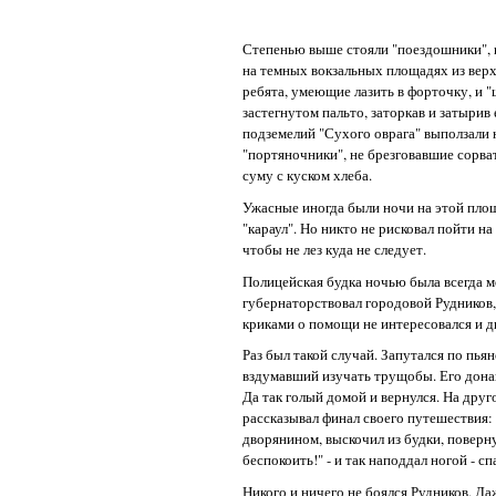
Степенью выше стояли "поездошники", их
на темных вокзальных площадях из верха
ребята, умеющие лазить в форточку, и "
застегнутом пальто, заторкав и затырив 
подземелий "Сухого оврага" выползали н
"портяночники", не брезговавшие сорва
суму с куском хлеба.
Ужасные иногда были ночи на этой площ
"караул". Но никто не рисковал пойти на
чтобы не лез куда не следует.
Полицейская будка ночью была всегда мо
губернаторствовал городовой Рудников
криками о помощи не интересовался и дв
Раз был такой случай. Запутался по пья
вздумавший изучать трущобы. Его донага
Да так голый домой и вернулся. На друг
рассказывал финал своего путешествия:
дворянином, выскочил из будки, поверну
беспокоить!" - и так наподдал ногой - сп
Никого и ничего не боялся Рудников. Да