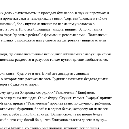
 дело - выхватывать на проездах бульваров, в глухих переулках и
 пролетки саки и чемоданы... За ними "фортачи", ловкие и гибкие
ширмачи", бес - шумно лазившие по карманам у человека в
его в толпе. И по всей площади - нищие, нищие... А по ночам из
а фарт "деловые ребята" с фомками и револьверами... Толкались и
ть шапку с прохожего или у своего же хитрована - нищего отнять
ади, где сливались пьяные песни, визг избиваемых "марух" да крики
 помощь: раздетого и разутого голым пустят да еще изобьют за то,
лчалива - будто ее и нет. В ней лет двадцать с лишком
, о котором уже рассказывалось. Рудников ночными бездоходными
ери в будке не отпирал.
ному делу на Хитровке сотрудник "Развлечения" Епифанов,
 раздели на площади. Он - в будку. Стучит, гремит, "караул" кричит.
ой день, придя в "Развлечение" просить аванс по случаю ограбления,
 огромный будочник, босой и в одном белье, которому он назвался
л его к себе спиной и гаркнул: "Всякая сволочь по ночам будет
асибо, что еще босой был, - что Епифанов отлетел далеко в лужу...
же сам Кулаков, со своими миллионами, которого вся полиция