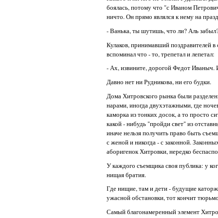
боялась, потому что "с Иваном Петрович
ничто. Он прямо являлся к нему на праз
- Ванька, ты шутишь, что ли? Аль забыл?
Кулаков, принимавший поздравителей в 
вспоминал что - то, трепетал и лепетал:
- Ах, извините, дорогой Федот Иваныч. 
Давно нет ни Рудникова, ни его будки.
Дома Хитровского рынка были разделены 
нарами, иногда двухэтажными, где ночев
каморка из тонких досок, а то просто с
какой - нибудь "пройди свет" из отставн
иначе нельзя получить право быть съем
с женой и никогда - с законной. Законн
аборигенок Хитровки, нередко беспаспо
У каждого съемщика своя публика: у кого
нищая братия.
Где нищие, там и дети - будущие катор
ужасной обстановки, тот кончит тюрьм
Самый благонамеренный элемент Хитровк