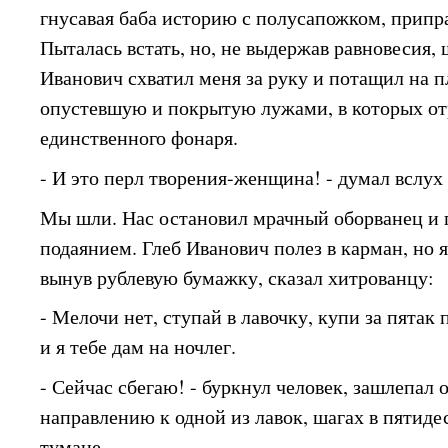
гнусавая баба историю с полусапожком, припр
Пыталась встать, но, не выдержав равновесия, 
Иванович схватил меня за руку и потащил на 
опустевшую и покрытую лужами, в которых от
единственного фонаря.
- И это перл творения-женщина! - думал вслух
Мы шли. Нас остановил мрачный оборванец и 
подаянием. Глеб Иванович полез в карман, но я
вынув рублевую бумажку, сказал хитрованцу:
- Мелочи нет, ступай в лавочку, купи за пятак
и я тебе дам на ночлег.
- Сейчас сбегаю! - буркнул человек, зашлепал
направлению к одной из лавок, шагах в пятидес
тумане.