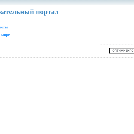
авательный портал
анеты
 мире