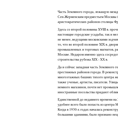
Часть Земляного города, лежащую между
Сен-Жерменским предместьем Москвы (
аристократических районов столицы Фр
Здесь со второй половины XVIII в. про
настоящие городские усадьбы, так и м
не менее, ведущими московскими зодчим
то, что во второй половине XIX в. дво
промышленных и торговых магнатов, рай
Москве. Недаром именно здесь сосредо
строительства рубежа XIX - XX в.
Да и сейчас западная часть Земляного г
престижных районов города. В реконс
многоэтажных башнях тихого центра жи
также ученые, артисты, писатели. Улиц
немного магазинов, почти нет промышл
иностранные посольства придают облик
Единственной до недавнего времени на 
удобнее всего было попасть из центра 
Когда в 1930-х годах началась реконст
большими зданиями, было признано нец