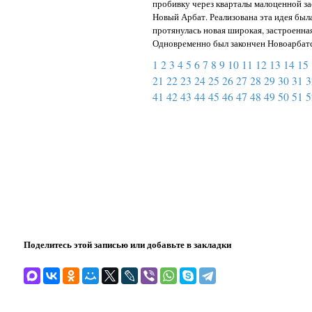
пробивку через кварталы малоценной з
Новый Арбат. Реализована эта идея был
протянулась новая широкая, застроенна
Одновременно был закончен Новоарбатс
1
2
3
4
5
6
7
8
9
10
11
12
13
14
15
21
22
23
24
25
26
27
28
29
30
31
3
41
42
43
44
45
46
47
48
49
50
51
5
Поделитесь этой записью или добавьте в закладки