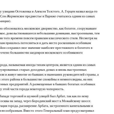
 улицами Остоженка и Алексея Толстого, А. Герцен назвал когда-то
Сен-Жерменское предместье в Париже считалось одним из самых
анции).
чно обосновалось московское дворянство, как богатое, сооружавшее
елкое, довольствовавшееся небольшими домиками, выстроенными, тем
и того времени повсем правилам классического стиля. Несмотря на
рянам пришлось потесниться и дать место роскошным особнякам
он сохранил свое значение наиболее престижного и богатого в
точено большинство шедевров московского особнякового
орода, называемая иногда тихим центром, является одним из самых
труированных старых доходных домах и вновь выстроенных
ли и живут многие из бывших и нынешних руководителей страны, а
ы этого района в большинстве спокойны и немноголюдны, на них
енных предприятий. А размещенные в бывших богатых особняках
у этой части города некоторую чопорность.
Западе торговой и шумной улицей был Арбат, так как по нему
Москвы на запад, через Бородинский мост к Можайскому шоссе.
рукция города, расширение Арбата, застроенного капитальными и
елесообразным. Вместо этого Генеральный план предусматривал