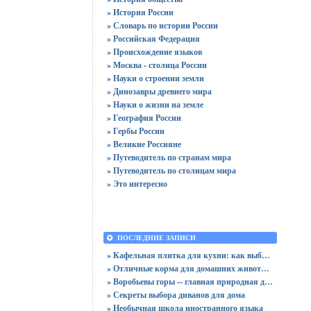
» История России
» Словарь по истории России
» Российская Федерация
» Происхождение языков
» Москва - столица России
» Науки о строении земли
» Динозавры древнего мира
» Науки о жизни на земле
» География России
» Гербы России
» Великие Россияне
» Путеводитель по странам мира
» Путеводитель по столицам мира
» Это интересно
ПОСЛЕДНИЕ ЗАПИСИ
» Кафельная плитка для кухни: как выбрать практичную отделку
» Отличные корма для домашних животных
» Воробьевы горы -- главная природная достопримечательность Москвы
» Секреты выбора диванов для дома
» Необычная школа иностранного языка