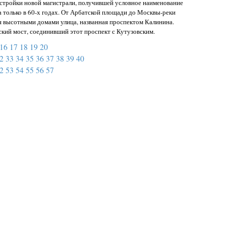
астройки новой магистрали, получившей условное наименование
а только в 60-х годах. От Арбатской площади до Москвы-реки
я высотными домами улица, названная проспектом Калинина.
кий мост, соединивший этот проспект с Кутузовским.
16
17
18
19
20
2
33
34
35
36
37
38
39
40
2
53
54
55
56
57