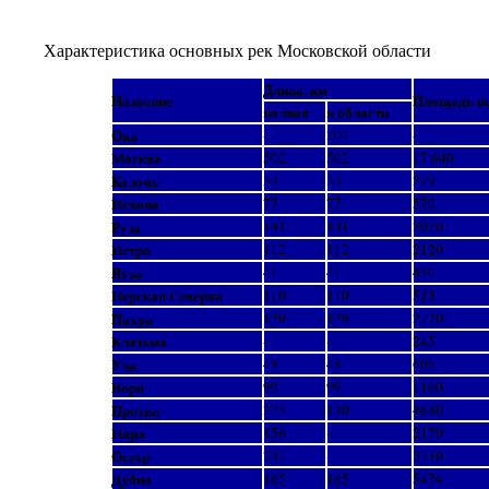
Характеристика основных рек Московской области
Длина, км
Название
Площадь во
полная
в области
Ока
-
204
-
Москва
502
502
17 640
Колочь
33
33
279
Искона
77
77
579
Руза
141
141
2070
Истра
112
112
2120
Яуза
41
41
450
Нерская Северка
110
110
513
Пахра
129
129
2720
Клязьма
-
-
245
Уча
48
48
605
Воря
99
99
1160
Протва
275
130
4640
Нара
156
-
2170
Осетр
237
-
3350
Дубна
165
165
5474