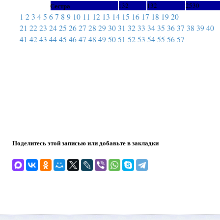
Сестра
132
132
2530
1
2
3
4
5
6
7
8
9
10
11
12
13
14
15
16
17
18
19
20
21
22
23
24
25
26
27
28
29
30
31
32
33
34
35
36
37
38
39
40
41
42
43
44
45
46
47
48
49
50
51
52
53
54
55
56
57
Поделитесь этой записью или добавьте в закладки