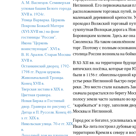
А. М. Васнецов. Семиверхая
Неглинной. Его первоначальная п
угловая башня Белого города.
расположением торговых путей, п
XVII в. 1924г.
маленькой деревянной крепости. 
Упмца Варварка. Церковь
проходил Волжский торговый путь
Покрова Божьей Матери
сухопутная Волоцкая дорога к Нов
(XVI-XVII вв.) на фоне
Боровицким холмом. Здесь же она 
гостиницы "Россия".
Смоленска. На таком оживлённом 
Икона "Церковь
торг. Поэтому с полным основание
воинствующая". XVI в.
столица России возникла на бойко
В. Н. Аралов. Старая Москва
XVII в.
В XI-XII вв. на территории будущ
Останкинский дворец. 1792-
вятичских посёлка, которые при 
1798 гг. Рядом церковь
были в 1156 г. обнесены единой к
Живоначальной Троицы.
устье реки Неглинной быстро пере
Конец XVII в.
реки. Это место стали называть З
Тверская застава в XIX в.
сначала разрастался по берегу Мо
Цветная гравюра.
полосу земли часто заливало во вр
Новая Биржа и Гостиный
"карабкаться" в гору, заполняя д
двор. Гравюра по рисунку С.
Москвы и Неглинной.
Дитца и П. Русселя. Конец 40-
х гг. XIX в.
Город рос и богател, усиливалась 
Никольская улица. 70-е гг. XIX
Иван Ка-лита построил дубовые кр
в.
территорию Кремля к северу и во
Доходный дом на площади