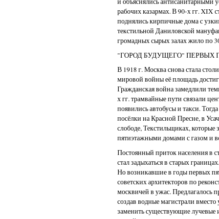
и объяснялись антисанитарными 
рабочих казармах. В 90-х гг. XIX 
поднялись кирпичные дома с узки
текстильной Даниловской мануфак
громадных сырых залах жило по 30
"ГОРОД БУДУЩЕГО" ПЕРВЫХ
В 1918 г. Москва снова стала сто
мировой войны её площадь достиг
Гражданская война замедлили темп
х гг. трамвайные пути связали цен
появились автобусы и такси. Тогд
посёлки на Красной Пресне, в Уса
слободе, Текстильщиках, которые 
пятиэтажными домами с газом и 
Постоянный приток населения в ст
стал задыхаться в старых границах
Но возникавшие в годы первых п
советских архитекторов по рекон
москвичей в ужас. Предлагалось п
создав водные магистрали вместо 
заменить существующие лучевые 