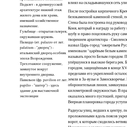
влиял на складывавшуюся сеть ули
Подклет - в древнерусской
архитектуре нижний этаж
После постройки кирпичного Крем
жилого дома или храма,
белокаменной каменной стеной, п
имевший хозяйственное
Стена была построена под руковод
назначение.
Коня, который в награду за работу
Гульбище - открытая галерея,
шубу и право поцеловать руку сам
окружавшая церковь.
творением архитектора - Смоленс
Палаццо (ит. palazzo от лат.
назвал Царь-город "ожерельем Рус
раlatium - "дворец") -
именовали "царёвым белым каменн
итальянский дворец-особняк
называть просто Белым городом. 
эпохи Возрождения.
упёршуюся в высокие берега рек.
Трехэтажное сооружение,
городом, защищённым в конце XVI
замкнутое вокруг
пределами его укреплений осталос
внутреннего дворика.
земли в За-яузье и Замоскворечье
Павильон (фр. pavilion от лат.
оборонительная линия, замкнувша
papilio - "шатер") - здесь
здание для выставочной
километровой окружностью. В пр
экспозиции
оказалось много пустошей, приго
Веерная планировка города уступи
Радиусы улиц, ведших к центру, п
проложенными вдоль поясов укреп
ворот, к которым сходились ветвя