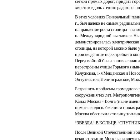
сеткой прямых дорог; придать го
хвостом вдоль Ленинградского шос
В этих условиях Генеральный пла
г., был далеко не самым радикаль
направление роста столицы - на юг
на Международной выставке в Нью
демонстрировалась электрическая
столицы, на которой можно было 
произведённые перестройки и кон
Перед войной были заново сплан
перестроены улицы Горького (ныне
Калужская, 1-я Мещанская и Новос
Энтузиастов, Ленинградское, Можа
Разрешить проблемы громадного 
сооружения тех лет. Метрополитен
Канал Москва - Волга (ныне имен
помог с водоснабжением новых рай
Москва обеспечил столицу топлив
"ЗВЕЗДА" В КОЛЬЦЕ "СПУТНИ
После Великой Отечественной вой
реконструкции Москвы на время за