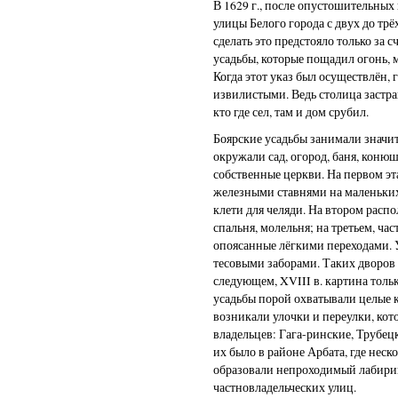
В 1629 г., после опустошительны
улицы Белого города с двух до трёх
сделать это предстояло только за 
усадьбы, которые пощадил огонь, 
Когда этот указ был осуществлён, 
извилистыми. Ведь столица застр
кто где сел, там и дом срубил.
Боярские усадьбы занимали значи
окружали сад, огород, баня, конюш
собственные церкви. На первом эт
железными ставнями на маленьких
клети для челяди. На втором распо
спальня, молельня; на третьем, час
опоясанные лёгкими переходами.
тесовыми заборами. Таких дворов
следующем, XVIII в. картина тол
усадьбы порой охватывали целые 
возникали улочки и переулки, ко
владельцев: Гага-ринские, Трубец
их было в районе Арбата, где неск
образовали непроходимый лабири
частновладельческих улиц.