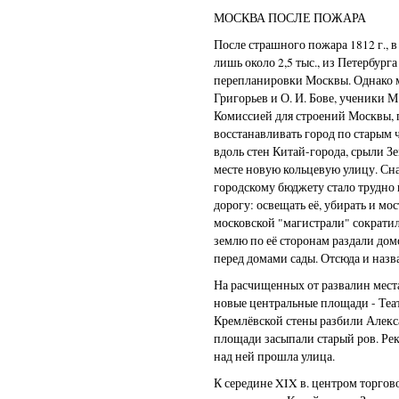
МОСКВА ПОСЛЕ ПОЖАРА
После страшного пожара 1812 г., в
лишь около 2,5 тыс., из Петербург
перепланировки Москвы. Однако м
Григорьев и О. И. Бове, ученики М
Комиссией для строений Москвы, 
восстанавливать город по старым
вдоль стен Китай-города, срыли З
месте новую кольцевую улицу. Сна
городскому бюджету стало трудно
дорогу: освещать её, убирать и мо
московской "магистрали" сократил
землю по её сторонам раздали дом
перед домами сады. Отсюда и назв
На расчищенных от развалин места
новые центральные площади - Теа
Кремлёвской стены разбили Алекс
площади засыпали старый ров. Ре
над ней прошла улица.
К середине XIX в. центром торго