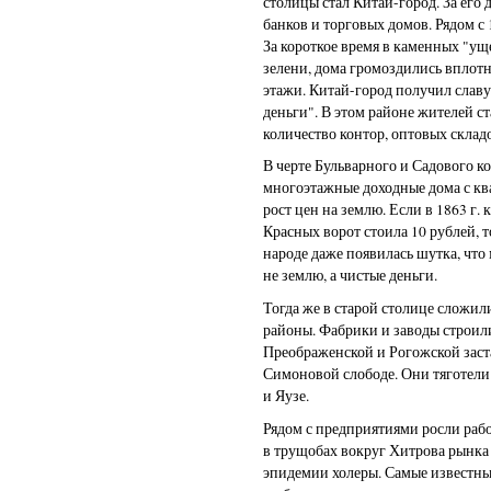
столицы стал Китай-город. За его
банков и торговых домов. Рядом 
За короткое время в каменных "ущ
зелени, дома громоздились вплотн
этажи. Китай-город получил славу
деньги". В этом районе жителей ст
количество контор, оптовых склад
В черте Бульварного и Садового ко
многоэтажные доходные дома с кв
рост цен на землю. Если в 1863 г. 
Красных ворот стоила 10 рублей, т
народе даже появилась шутка, чт
не землю, а чистые деньги.
Тогда же в старой столице слож
районы. Фабрики и заводы строил
Преображенской и Рогожской заста
Симоновой слободе. Они тяготели
и Яузе.
Рядом с предприятиями росли рабо
в трущобах вокруг Хитрова рынка
эпидемии холеры. Самые известные