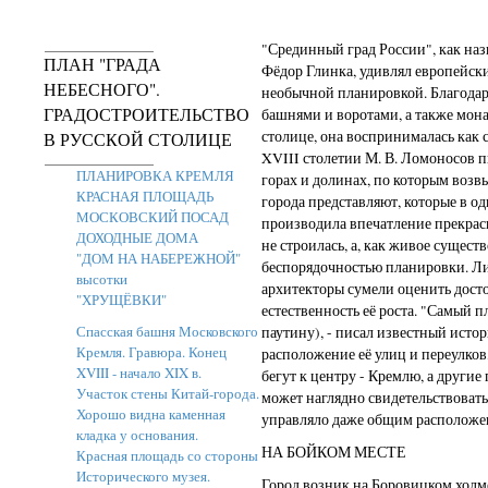
"Срединный град России", как наз
ПЛАН "ГРАДА
Фёдор Глинка, удивлял европейск
НЕБЕСНОГО".
необычной планировкой. Благодар
ГРАДОСТРОИТЕЛЬСТВО
башнями и воротами, а также мо
столице, она воспринималась как 
В РУССКОЙ СТОЛИЦЕ
XVIII столетии М. В. Ломоносов п
ПЛАНИРОВКА КРЕМЛЯ
горах и долинах, по которым возв
КРАСНАЯ ПЛОЩАДЬ
города представляют, которые в о
МОСКОВСКИЙ ПОСАД
производила впечатление прекрасн
ДОХОДНЫЕ ДОМА
не строилась, а, как живое сущест
"ДОМ НА НАБЕРЕЖНОЙ"
беспорядочностью планировки. Л
высотки
архитекторы сумели оценить дос
"ХРУЩЁВКИ"
естественность её роста. "Самый
Спасская башня Московского
паутину), - писал известный истори
Кремля. Гравюра. Конец
расположение её улиц и переулков,
XVIII - начало XIX в.
бегут к центру - Кремлю, а другие
Участок стены Китай-города.
может наглядно свидетельствовать,
Хорошо видна каменная
управляло даже общим расположен
кладка у основания.
НА БОЙКОМ МЕСТЕ
Красная площадь со стороны
Исторического музея.
Город возник на Боровицком холм