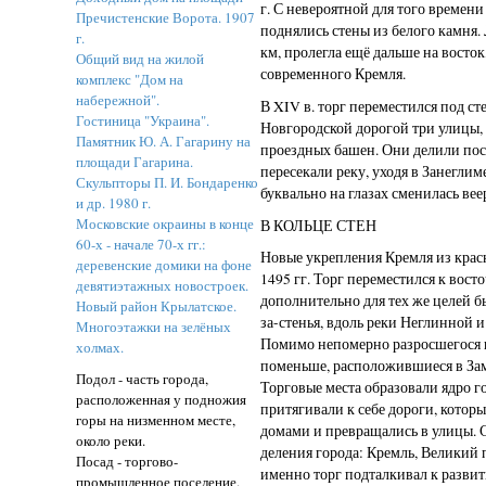
г. С невероятной для того времени
Пречистенские Ворота. 1907
поднялись стены из белого камня.
г.
км, пролегла ещё дальше на восто
Общий вид на жилой
современного Кремля.
комплекс "Дом на
набережной".
В XIV в. торг переместился под ст
Гостиница "Украина".
Новгородской дорогой три улицы,
Памятник Ю. А. Гагарину на
проездных башен. Они делили пос
площади Гагарина.
пересекали реку, уходя в Занегли
Скульпторы П. И. Бондаренко
буквально на глазах сменилась вее
и др. 1980 г.
Московские окраины в конце
В КОЛЬЦЕ СТЕН
60-х - начале 70-х гг.:
Новые укрепления Кремля из крас
деревенские домики на фоне
1495 гг. Торг переместился к вост
девятиэтажных новостроек.
дополнительно для тех же целей 
Новый район Крылатское.
за-стенья, вдоль реки Неглинной 
Многоэтажки на зелёных
Помимо непомерно разросшегося 
холмах.
поменьше, расположившиеся в Зам
Подол - часть города,
Торговые места образовали ядро г
расположенная у подножия
притягивали к себе дороги, котор
горы на низменном месте,
домами и превращались в улицы. 
около реки.
деления города: Кремль, Великий 
Посад - торгово-
именно торг подталкивал к развит
промышленное поселение.