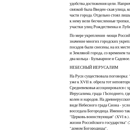
удобства достижения цели. Наприм
связкой была Введен-ская улица, 
части города. Отдельно стоял лиш
к нему вели бесчисленные тропки
участки улиц Рождественка и Луб
По мере укрепления -мощи Россий
значение многих городских укреп
посадов были снесены, на их мест
и Земляной города, со временем т
два кольца - Бульварное и Садовое
НЕБЕСНЫЙ ИЕРУСАЛИМ
На Руси существовала поговорка: 
уже к XVII в. обрела тот неповто
Средневековья ассоциировался с 
Иерусалима, града 1Ъсподнего, гд
колен и народов. На древнерусск
виде Небесного града Сиона - усл
восседала Богородица. Именно так
"Церковь воинствующая" (XVI в.)
жизни Российского государства" (
"домом Богородицы".