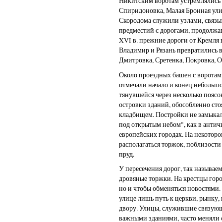
Никитским воротам устремлялись 
Спиридоновка, Малая Бронная ули
Скородома служили узлами, связ
предместий с дорогами, продолжа
XVI в. прежние дороги от Кремля 
Владимир и Рязань превратились в
Дмитровка, Сретенка, Покровка, 
Около проездных башен с воротам
отмечали начало и конец небольшо
тянувшейся через несколько пояс
островки зданий, обособленно сто
кладбищем. Постройки не замыкал
под открытым небом", как в анти
европейских городах. На некотор
располагаться торжок, поблизост
пруд.
У пересечения дорог, так называе
дровяные торжки. На крестцы горо
но и чтобы обменяться новостями
улице лишь путь к церкви, рынку,
двору. Улицы, служившие связую
важными зданиями, часто меняли 