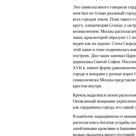
Эти символы много говорили серд
ним был не только реальный город,
всех городов земли. План такого 
кругу, олицетворяя Солнце, а заст
великолепием. Москва располагае
чаши, края которой образуют 12 н
виден как на ладони. Стена Скоро
этой чаши и тоже поднималась вы
построек. Дно чаши занимал Цариц
церквушка Святой Софии. Поселен
XVII в. имеют форму равноконечно
городе и концами у разных ворот 
символически Москва представлял
крестом внутри.
Кремль выделялся своим располож
Опоясанный мощными укрепления
как сердцевина города, его самый
В наиболее защищённом от внеш
располагались богатые усадьбы зна
затейливыми кровлями и башнями
кольце оказалось много пустошей