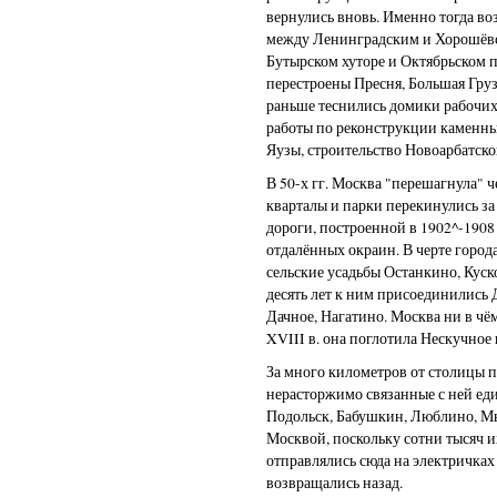
вернулись вновь. Именно тогда в
между Ленинградским и Хорошёвс
Бутырском хуторе и Октябрьском 
перестроены Пресня, Большая Груз
раньше теснились домики рабочих
работы по реконструкции каменн
Яузы, строительство Новоарбатско
В 50-х гг. Москва "перешагнула" ч
кварталы и парки перекинулись 
дороги, построенной в 1902^-1908
отдалённых окраин. В черте город
сельские усадьбы Останкино, Куск
десять лет к ним присоединились
Дачное, Нагатино. Москва ни в чём
XVIII в. она поглотила Нескучное
За много километров от столицы 
нерасторжимо связанные с ней еди
Подольск, Бабушкин, Люблино, Мы
Москвой, поскольку сотни тысяч 
отправлялись сюда на электричках
возвращались назад.