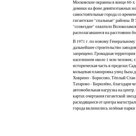
Московские окраины в конце 60-х -
домики на фоне девятиэтажных нов
самостоятельные города со времен
гигантские "спальные" районы. В 7
"созвездие" охватило Волоколамск
располагавшиеся на расстоянии бо
В 1971 г. по новому Генеральном
дальнейшее строительство заводов
запрещено. Громадная территория 
населением около 1 млн человек; 
историческая часть в пределах Сад
кольцевая планировка улиц была 
Ховрино - Борисово, Тёплый Стан
Татарово - Бирюлёво, благодаря ч
автомобильная нагрузка на центр.
картах очертания гигантской звез
расходящиеся от центра магистрал
города вклинились зелёные парки 