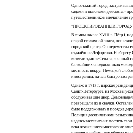
Одноэтажный город, застраивавши
садами и выгонами для скота, - п
путешественников впечатление гр
"ПРОЕКТИРОВАННЫЙ ГОРОДУ
В самом начале XVIII в. Пётр I, 
старой столичной знати, попыталс
городской центр. Он переместил е
отдалённое Лефортово. На берегу Я
возвели здание Сената, военный г
ближайших сподвижников молодог
местность вокруг Немецкой слобод
иностранцы, начала быстро застраи
Однако в 1713 г. царская резиденц
Санкт-Петербурге, из Москвы уех
обслуживавшие двор. Домовладель
превращали их в свалки. Оставлен
было поддерживать в порядке дер
Полиция десятилетиями разыскива
надеясь заставить их мостить сво
века отчаявшиеся московские влас
подворья любому, кто обещал под