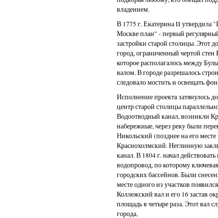
владением.
В 1775 г. Екатерина II утвердила
Москве план" - первый регулярны
застройки старой столицы. Этот д
город, ограниченный чертой стен Б
которое располагалось между Бул
валом. В городе разрешалось стро
следовало мостить и освещать фон
Исполнение проектa затянулось до 
центр старой столицы параллельно
Водоотводный канал, возникли К
набережные, через реку были пер
Никольский (позднее на его мест
Краснохолмский. Неглинную зак
канал. В 1804 г. начал действова
водопровод, по которому ключевая
городских бассейнов. Были снесен
месте одного из участков появился
Коллежский вал и его 16 застав о
площадь в четыре раза. Этот вал
города,