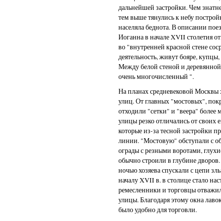
дальнейшей застройки. Чем знатне
тем выше тянулись к небу построй
населяла беднота. В описании пое
Иоганна в начале XVII столетия о
во "внутренней красной стене сос
деятельность, живут бояре, купцы, 
Между белой стеной и деревянной
очень многочисленный ".
На планах средневековой Москвы 
улиц. От главных "мостовых", по
отходили "сетки" и "веера" более 
улицы резко отличались от своих 
которые из-за тесной застройки 
линии. "Мостовую" обступали с о
ограды с резными воротами, глухи
обычно строили в глубине дворов.
ночью хозяева спускали с цепи зл
началу XVII в. в столице стало нас
ремесленники и торговцы отважил
улицы. Благодаря этому окна лаво
было удобно для торговли.