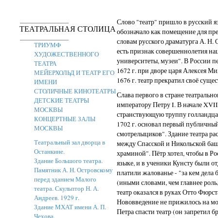
Слово "театр" пришло в русский я
ТЕАТРАЛЬНАЯ СТОЛИЦА
обозначало как помещение для пре
словам русского драматурга А. Н.
ТРИУМФ
есть признак совершеннолетия нац
ХУДОЖЕСТВЕННОГО
университеты, музеи". В России 
ТЕАТРА
1672 г. при дворе царя Алексея Ми
МЕЙЕРХОЛЬД И ТЕАТР ЕГО
1676 г. театр прекратил своё суще
ИМЕНИ
СТОЛИЧНЫЕ КИНОТЕАТРЫ
Слава первого в стране театральн
ДЕТСКИЕ ТЕАТРЫ
императору Петру I. В начале XVII
МОСКВЫ
странствующую труппу голландца 
КОНЦЕРТНЫЕ ЗАЛЫ
1702 г. основал первый публичный
МОСКВЫ
смотрелыциков". Здание театра р
Театральный зал дворца в
между Спасской и Никольской ба
Останкине.
храминой". Пётр хотел, чтобы в Р
Здание Большого театра.
языке, и в ученики Кунсту были о
Памятник А. Н. Островскому
платили жалованье - "за кем дела 
перед зданием Малого
(иными словами, чем главнее роль,
театра. Скульптор Н. А.
театр оказался в руках Отто Фюрста
Андреев. 1929 г.
Нововведение не прижилось на мо
Здание МХАТ имени А. П.
Петра спасти театр (он запретил б
Чехова.