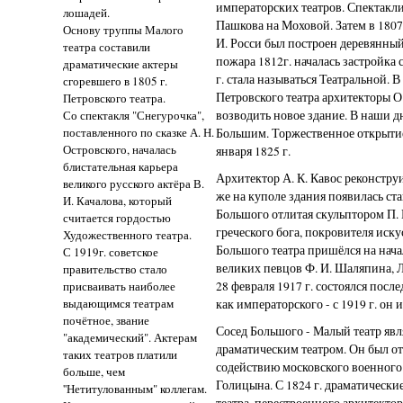
императорских театров. Спектакли
лошадей.
Пашкова на Моховой. Затем в 1807-
Основу труппы Малого
И. Росси был построен деревянный
театра составили
пожара 1812г. началась застройка
драматические актеры
г. стала называться Театральной. В
сгоревшего в 1805 г.
Петровского театра архитекторы О
Петровского театра.
Со спектакля "Снегурочка",
возводить новое здание. В наши д
поставленного по сказке А. Н.
Большим. Торжественное открытие
Островского, началась
января 1825 г.
блистательная карьера
Архитектор А. К. Кавос реконструи
великого русского актёра В.
же на куполе здания появилась ст
И. Качалова, который
Большого отлитая скульптором П. 
считается гордостью
греческого бога, покровителя иск
Художественного театра.
Большого театра пришёлся на нача
С 1919г. советское
великих певцов Ф. И. Шаляпина, Л
правительство стало
28 февраля 1917 г. состоялся посл
присваивать наиболее
выдающимся театрам
как императорского - с 1919 г. он
почётное, звание
Сосед Большого - Малый театр яв
"академический". Актерам
драматическим театром. Он был о
таких театров платили
содействию московского военного 
больше, чем
Голицына. С 1824 г. драматические
''Нетитулованным" коллегам.
театра, перестроенного архитектор