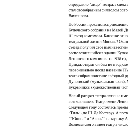
определило "лицо" театра, а спек
стал своеобразным символом совр
Вахтангова.
По России прокатилась революцио
Купеческого собрания на Малой Дм
III съезд комсомола. Какое же отн
театральной жизни Москвы? Оказыв
съезда получил своё имя известне
расположившийся в здании Купече
Ленинского комсомола (с 1938 г.), 
Правда, открыт он был не в год съез
первоначально носил название ТР
театр собрал поистине звёздный р
Дунаевский (музыкальная часть), М
Кукрыниксы (художественная част
Новый расцвет театра связан с им
возглавившего Театр имени Ленинс
следующем году состоялась премь
"Тиль" (по Ш. Де Костеру). А пост
""Юнона" и "Авось"" на музыку А.
Вознесенского вывел театр в число