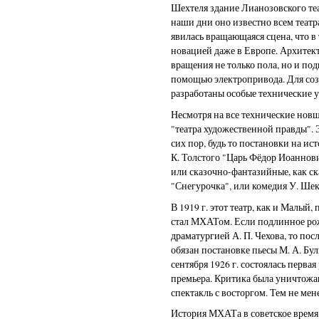
Шехтеля здание Лианозовского теа
наши дни оно известно всем теат
явилась вращающаяся сцена, что в
новацией даже в Европе. Архитек
вращения не только пола, но и по
помощью электропривода. Для со
разработаны особые технические у
Несмотря на все технические новш
"театра художественной правды". 
сих пор, будь то постановки на ис
К. Толстого "Царь Фёдор Иоаннов
или сказочно-фантазийные, как ск
"Снегурочка", или комедия У. Ше
В 1919 г. этот театр, как и Малый,
стал МХАТом. Если подлинное рож
драматургией А. П. Чехова, то п
обязан постановке пьесы М. А. Бу
сентября 1926 г. состоялась первая
премьера. Критика была уничтожа
спектакль с восторгом. Тем не мен
История МХАТа в советское время 