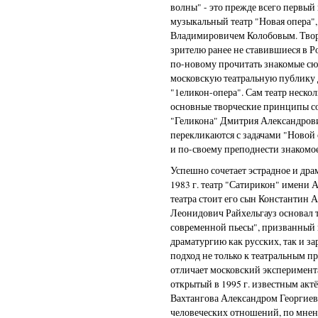
волны" - это прежде всего первы
музыкальный театр "Новая опера",
Владимировичем Колобовым. Творч
зрителю ранее не ставившиеся в Р
по-новому прочитать знакомые сю
московскую театральную публику 
"1еликон-опера". Сам театр нескол
основные творческие принципы со
"Геликона" Дмитрия Александров
перекликаются с задачами "Новой 
и по-своему преподнести знакомо
Успешно сочетает эстрадное и дра
1983 г. театр "Сатирикон" имени А.
театра стоит его сын Константин 
Леонидович Райхельгауз основал 
современной пьесы", призванный
драматургию как русских, так и 
подход не только к театральным п
отличает московский эксперимен
открытый в 1995 г. известным акт
Вахтангова Александром Георгие
человеческих отношений, по мнени