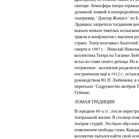
свитере. Атмосфера театра отражал
духовной ломкой и неопределённо
(например, "Доктор Живаго" по Б.
Эрдмана) запретила тогдашняя цен
выпало немало тяжёлых испытаний.
травли и конфликтов с высшим р
страну. Театр возглавил Анатолий
смерти в 1987 г. - Николай Никола
коллектива Театра на Таганке Люб
встал во главе своего детища. Но в
потрясение - коллектив разделился
построенном ещё в 1912 г., осталс
руководством Ю. П. Любимова; в но
переехало "Содружество актёров 
Губенко.
ЛОМАЯ ТРАДИЦИИ
В середине 80-х гг., после перест
театральной жизни. В столице по
театров-студий. Это было обуслов
появлением свободы слова. Кажды
коллектив пытался найти свой осо