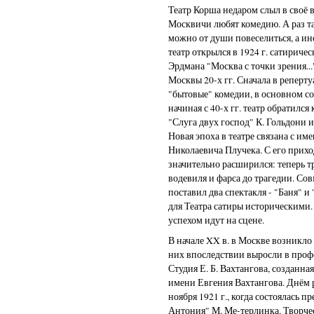
Театр Корша недаром слыл в своё 
Москвичи любят комедию. А раз так
можно от души повеселиться, а ино
театр открылся в 1924 г. сатиричес
Эрдмана "Москва с точки зрения...
Москвы 20-х гг. Сначала в реперту
"бытовые" комедии, в основном с
начиная с 40-х гг. театр обратился
"Слуга двух господ" К. Гольдони 
Новая эпоха в театре связана с и
Николаевича Плучека. С его приход
значительно расширился: теперь тр
водевиля и фарса до трагедии. Со
поставил два спектакля - "Баня" и
для Театра сатиры историческими
успехом идут на сцене.
В начале XX в. в Москве возникло
них впоследствии выросли в проф
Студия Е. Б. Вахтангова, созданная
имени Евгения Вахтангова. Днём р
ноября 1921 г., когда состоялась п
Антония" М. Ме-терлинка. Творче