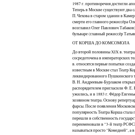
1987 г. противоречия достигли апо
Теперь в Москве существуют два 
П. Чехова в старом здании в Камер
смерти его главного режиссёра Ол
возглавил Олег Павлович Табаков)
бульваре (главный режиссёр Татья
ОТ КОРША ДО КОМСОМОЛА
До второй половины XIX в. театр
сосредоточена в императорских теа
в. относятся первые попытки созд
известным в Москве стал Театр Ко
ликвидированного Пушкинского те
В. Н. Андреевым-Бурлаком открыл
распорядителем пригласили Ф. Е. 
ужились, и в 1883 г. Фёдор Евге
хозяином театра. Основу репертуа
фарсы. После появления Московск
популярность Театра Корша стала п
перешли в собственность государст
переименовали в "3-й театр РСФСР
называться просто "Комедией", а в 