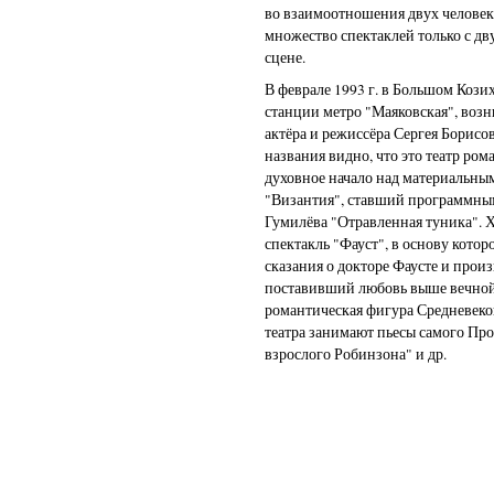
во взаимоотношения двух человек
множество спектаклей только с д
сцене.
В феврале 1993 г. в Большом Кози
станции метро "Маяковская", воз
актёра и режиссёра Сергея Борисо
названия видно, что это театр р
духовное начало над материальным
"Византия", ставший программным
Гумилёва "Отравленная туника". 
спектакль "Фауст", в основу кото
сказания о докторе Фаусте и произв
поставивший любовь выше вечной 
романтическая фигура Средневеков
театра занимают пьесы самого Про
взрослого Робинзона" и др.