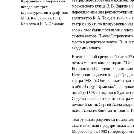
Кукрыниксы - творческий
московского купца В. В. Варгина.
псевдоним трёх
пережило ещё две реконструкции: 
карикатуристов и графиков:
архитектор К. А. Тон, а в 1947 г. 
М. В. Куприянова, П. Н.
Крылова и Н. А. Соколова.
театр с 1853 г. по праву можно наз
его 47 пьес были поставлены здес
самого автора. Пьесы Островского
место в репертуаре театра. В 1919
академического.
В театральной среде особо чтят 22
день в московском ресторане "Сла
Константин Сергеевич Станислав
Немирович-Данченко - два "родит
театра (МХТ). Они решили создать
в нём. В саду "Эрмитаж" арендова
октября 1898 г. открылся Художе
Содействовал в открытии театра м
великий князь Сергей Александро
пьеса Алексея Константиновича Т
Театру катастрофически не хватало
стал известный предприниматель
Морозов. Он в 1902 г. перестроил 