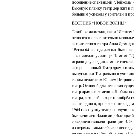
посещение спектаклей "Лейкома" 
Высокую планку театр дер жит и п
большим успехом у зрителей и пр
ВЕСТНИК "НОВОЙ ВОЛНЫ"
Такой же ажиотаж, как и "Ленком"
относится к сравнительно молоды
актриса этого театра Алла Демидо
"Весна 64-го года для нас была н
заканчивали училище. Помимо "До
играли другие дипломные спектак
актёров в новый Театр драмы и коме
выпускники Театрального училища
своим педагогом Юрием Петрови
театр. Основой для него стал сущ
театр драмы и комедии. Любимов 
театра, который вскоре приобрёл с
авангардного, провозвестника дем
1964 г. в труппу театра, получивш
был зачислен Владимир Высоцкий.
совершенствовали традиции В. Э. 
из первых - можно было вместо де
драпировку из тёмной ткани, а Га