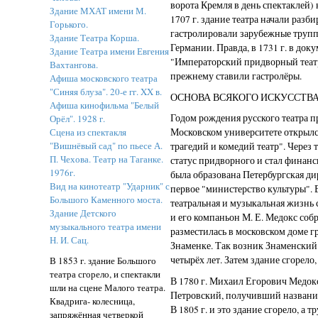
ворота Кремля в день спектаклей) 
Здание МХАТ имени М.
1707 г. здание театра начали разб
Горького.
гастролировали зарубежные трупп
Здание Театра Корша.
Германии. Правда, в 1731 г. в до
Здание Театра имени Евгения
"Императорский придворный театр"
Вахтангова.
прежнему ставили гастролёры.
Афиша московского театра
"Синяя блуза". 20-е гг. XX в.
ОСНОВА ВСЯКОГО ИСКУССТВ
Афиша кинофильма "Белый
Годом рождения русского театра пр
Орёл". 1928 г.
Сцена из спектакля
Московском университете открылс
"Вишнёвый сад" по пьесе А.
трагедий и комедий театр". Через
П. Чехова. Театр на Таганке.
статус придворного и стал финанси
1976г.
была образована Петербургская ди
Вид на кинотеатр "Ударник" с
первое "министерство культуры". 
Большого Каменного моста.
театральная и музыкальная жизнь с
Здание Детского
и его компаньон М. Е. Медокс соб
музыкального театра имени
разместилась в московском доме г
Н. И. Сац.
Знаменке. Так возник Знаменский
четырёх лет. Затем здание сгорело,
В 1853 г. здание Большого
театра сгорело, и спектакли
В 1780 г. Михаил Егорович Медокс
шли на сцене Малого театра.
Петровский, получивший название 
Квадрига- колесница,
В 1805 г. и это здание сгорело, а
запряжённая четверкой