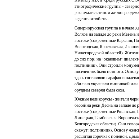
этнографические группы - северн
различались типом жилища, одежд
ведения хозяйства.
Севернорусская группа в начале X
Волхов на западе до реки Мезень 
востоке (современные Карелия, Но
Вологодская, Ярославская, Ивановс
Нижегородской областей). Жители 
до сих пор) на "окающем" диалект
полтинник). Они строили монумен
поселениях было немного. Основу
здесь составляли сарафан и надева
обильно украшали вышивкой или
орудием северян была соха.
Южные великорусы - жители черн
бассейна реки Десна на западе до 
востоке (современные Рязанская, П
Липецкая, Тамбовская, Воронежска
Белгородская области). Они говор
скажут: полтинник). Основу женс
расшитая сорочка с понёвой. Дома