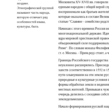
Московиты XV-XVII вв. говорили 
позднее.
единым народом с общей верой (п
Этнографической группой
воспринимали как братьев жителе
называют часть народа,
которые оказались в составе Вели
которую отличает ряд
статью "Славяне - семейство родс
особенностей языка,
культуры, быта.
Начиная с этого времени Россия не 
многонациональной державе. Идея
ядра мировой христианской право
объединяющей силе поддерживалас
Риме". По словам монаха Филофея 
(т. е. Москва. - Прим.ред) стоит, а
Границы Российского государства 
неуклонно расширялись. Присоеди
ханств (соответственно в 1552 и 1
пути хлынувшим на эти земли рус
природные и культурные условия з
формы обработки земли и ведения 
местных жителей. Привыкая к чуж
очередь делились с соседями собс
земледельческим.
Начало формирования русской нации