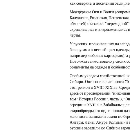
как северяне, а поселения были, н
Междуречье Оки и Волги (совреме
Калужская, Рязанская, Пензенская
областей) оказалось "переходной" 
скрещивались и видоизменялись 
черты.
У русских, проживавших на запад
белорусами (светлый цвет одежды
например любовь к картофелю), а 
Поволжья заимствовало у своих со
орнаменты на одежде и особеннос
Особым укладом хозяйственной жи
Сибири. Они составляли почти 70
этот регион в XVIII-XIX вв. Среди
здесь от преследований "никониан
том "История России", часть 3, "Э
середины XVII в. в Забайкалье це
старообрядцы, отсюда и пошло наз
колонисты занимали земли по бер
Ангары, Лены, Амура, Колымы) и и
русские заселили юг Сибири вдол