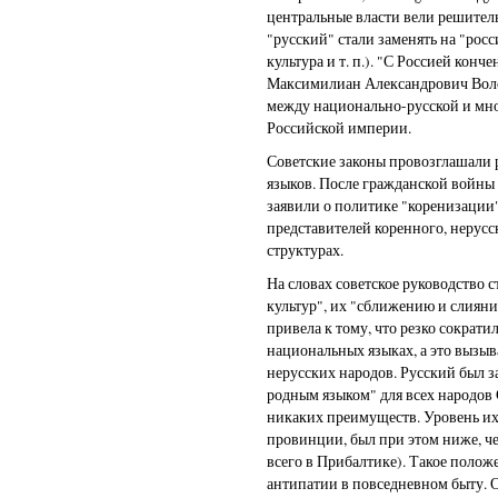
центральные власти вели решитель
"русский" стали заменять на "рос
культура и т. п.). "С Россией конче
Максимилиан Александрович Воло
между национально-русской и мн
Российской империи.
Советские законы провозглашали р
языков. После гражданской войны
заявили о политике "коренизации"
представителей коренного, нерусс
структурах.
На словах советское руководство с
культур", их "сближению и слияни
привела к тому, что резко сократи
национальных языках, а это вызыв
нерусских народов. Русский был 
родным языком" для всех народов 
никаких преимуществ. Уровень и
провинции, был при этом ниже, ч
всего в Прибалтике). Такое поло
антипатии в повседневном быту.