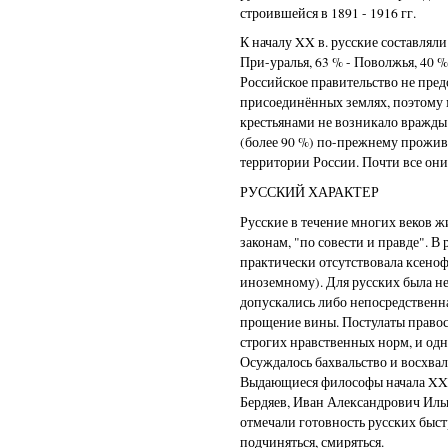
строившейся в 1891 - 1916 гг.
К началу XX в. русские составлял
При-уралья, 63 % - Поволжья, 40 %
Российское правительство не пре
присоединённых землях, поэтому
крестьянами не возникало вражды.
(более 90 %) по-прежнему прожива
территории России. Почти все он
РУССКИЙ ХАРАКТЕР
Русские в течение многих веков 
законам, "по совести и правде". 
практически отсутствовала ксеноф
иноземному). Для русских была не
допускались либо непосредственна
прощение вины. Постулаты правос
строгих нравственных норм, и одн
Осуждалось бахвальство и восхва
Выдающиеся философы начала XX 
Бердяев, Иван Александрович Иль
отмечали готовность русских быст
подчиняться, смиряться.