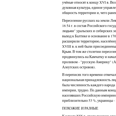
учёные относят к концу XVI в. Во
духовная культура, единое управле
общность территории и, чего ране
Переселение русских на земли Л
16 54 г. в состав Российского гос
людьми" уральских и сибирских зе
выход к Балтике и основание в 170
расширили территорию, населённ
XVIII в. к ней были присоединен
Крым. В том же столетии переселе
продвинулись на Камчатку и нача
проливом - "русскую Америку" (А
Алеутских островов).
В переписях того времени отмечал
национальная принадлежность люде
была численность каждого народа
империи, трудно. По данным конца 
населявших Российскую империю,
приблизительно 53 %, украинцы - 2
ПОХОЖИЕ И РАЗНЫЕ
К началу XIX в. среди русских сл