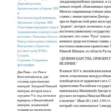
западноевропейские хроники, и с
Девичий костюм.
немало теорий, объясняющих проис
Архангельская губерния. XIX
Многие современные учёные связ
в.
славян с левым притоком Днепра -
Костюм молодой женшины.
эры по берегам этой реки жило кр
Орловская губерния. XIX.
"родиев", которое, возможно, и д
Участницы народного хора в
восточнославянскому государству 
традиционных южнорусских
полагают, что слово "Русь" пошло
костюмах. Липеикая область.
Перед новогодним гуляньем.
живших среди восточных славян,
Внутреннее убранство
восточнославянским правителям. 
русского дома XVII в.
Южной Швеции, из области Русла
Суздаль.
"ДЕЯНИЯ ЦАРСТВА, ПРИОБРЕ
Странник. Старинная
ВЕЛИЧИЕ"
фотография.
В начале XIV в. московским князь
Два Рима - это Рим и
земли, измученные междуусобными
Константинополь, две
освободиться от ордынского ига.
столицы христианских
правителями Российское государс
империй: Западной Римской
империи, которая пала в
именовалось Московией) быстро п
середине V в. под натиском
русского историка Николая Михай
варваров, и Византийской
и величие". Иван III (1462-1505 гг
империи, захваченной
который стал именоваться "самоде
турками на тысячелетие