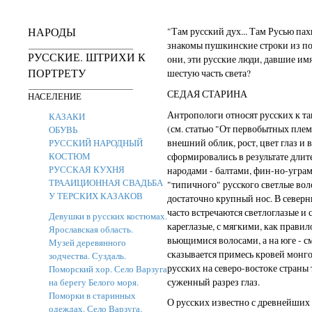
НАРОДЫ
"Там русский дух... Там Русью пах
знакомы пушкинские строки из по
РУССКИЕ. ШТРИХИ К
они, эти русские люди, давшие имя
ПОРТРЕТУ
шестую часть света?
СЕДАЯ СТАРИНА
НАСЕЛЕНИЕ
Антропологи относят русских к т
КАЗАКИ
(см. статью "От первобытных плем
ОБУВЬ
внешний облик, рост, цвет глаз и 
РУССКИЙ НАРОДНЫЙ
КОСТЮМ
сформировались в результате длит
РУССКАЯ КУХНЯ
народами - балтами, фин-но-уграм
ТРААИЦИОННАЯ СВАДЬБА
"типичного" русского светлые вол
У ТЕРСКИХ КАЗАКОВ
достаточно крупный нос. В север
часто встречаются светлоглазые и 
Девушки в русских костюмах.
кареглазые, с мягкими, как правил
Ярославская область.
вьющимися волосами, а на юге - с
Музей деревянного
сказывается примесь кровей монго
зодчества. Суздаль.
русских на северо-востоке страны
Поморский хор. Село Варзуга
суженный разрез глаз.
на берегу Белого моря.
Поморки в старинных
О русских известно с древнейших
одеждах. Село Варзуга.