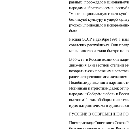
равных" порождало национальную
народами "братской семьи республ
"многонациональную советскую" (
безликую) культуру в ущерб культ
русской, приводило к искоренени
быта.
Распад СССР в декабре 1991 г. и
советских республиках. Они прев
меньшинство и стали быстро попо
В 90-х гг. в России возникли нац
движения. В известной степени эт
возвратиться к прежним нравстве
ранее искоренявшимся, желанием 
Подобные движения и партиине по
Истинный патриотизм далёк от пр
народам. "Соберём любовь к Росси
выстоим!" - так обобщил писател
идею патриотического единства с
РУССКИЕ В СОВРЕМЕННОЙ Р
После распада Советского Союза Р
больших мировых держав. Русски