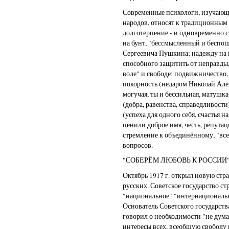
Современные психологи, изучающ
народов, относят к традиционным 
долготерпение - и одновременно с
на бунт, "бессмысленный и беспо
Сергеевича Пушкина; надежду на 
способного защитить от неправды, 
воле" и свободе; подвижничество, 
покорность (недаром Николай Але
могучая, ты и бессильная, матушк
(добра, равенства, справедливости
(успеха для одного себя, счастья н
ценили доброе имя, честь, репутац
стремление к объединённому, "в
вопросов.
"СОБЕРЁМ ЛЮБОВЬ К РОССИИ
Октябрь 1917 г. открыл новую стр
русских. Советское государство ст
"национальное" "интернациональн
Основатель Советского государст
говорил о необходимости "не дума
интересы всех, всеобщую свободу 