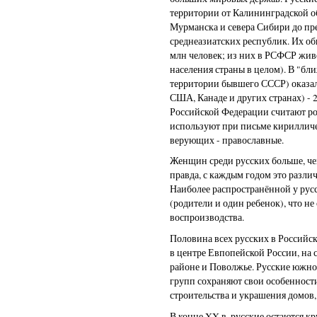
территории от Калининградской об
Мурманска и севера Сибири до пр
среднеазиатских республик. Их об
млн человек; из них в РСФСР живё
населения страны в целом). В "бли
территории бывшего СССР) оказало
США, Канаде и других странах) - 2
Российской Федерации считают р
используют при письме кириллич
верующих - православные.
Женщин среди русских больше, че
правда, с каждым годом это разли
Наиболее распространённой у русс
(родители и один ребенок), что не
воспроизводства.
Половина всех русских в Российс
в центре Евпопейской России, на 
районе и Поволжье. Русские южно
групп сохраняют свои особенност
строительства и украшения домов,
В конце XX в. русские остаются 