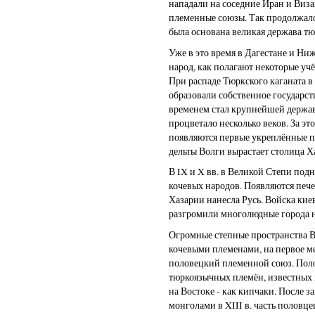
нападали на соседние Иран и Виз
племенные союзы. Так продолжалось
была основана великая держава тю
Уже в это время в Дагестане и Н
народ, как полагают некоторые уч
При распаде Тюркского каганата в с
образовали собственное государств
временем стал крупнейшей державо
процветало несколько веков. За э
появляются первые укреплённые п
дельты Волги вырастает столица Х
В IX и X вв. в Великой Степи под
кочевых народов. Появляются пече
Хазарии нанесла Русь. Войска кие
разгромили многолюдные города 
Огромные степные пространства 
кочевыми племенами, на первое м
половецкий племенной союз. Поло
тюркоязычных племён, известных 
на Востоке - как кипчаки. После 
монголами в XIII в. часть половц