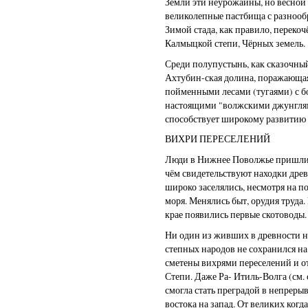
Земли эти неурожайны, но весной
великолепные пастбища с разнооб
Зимой стада, как правило, перекоч
Калмыцкой степи, Чёрных земель.
Среди полупустынь, как сказочный
Ахтубин-ская долина, поражающа
пойменными лесами (тугаями) с 
настоящими "волжскими джунглям
способствует широкому развитию б
ВИХРИ ПЕРЕСЕЛЕНИЙ
Люди в Нижнее Поволжье пришли п
чём свидетельствуют находки древ
широко заселялись, несмотря на п
моря. Менялись быт, орудия труда
крае появились первые скотоводы.
Ни один из живших в древности 
степных народов не сохранился на
сметены вихрями переселений и 
Степи. Даже Ра- Итиль-Волга (см.
смогла стать преградой в непрер
востока на запад. От великих когд