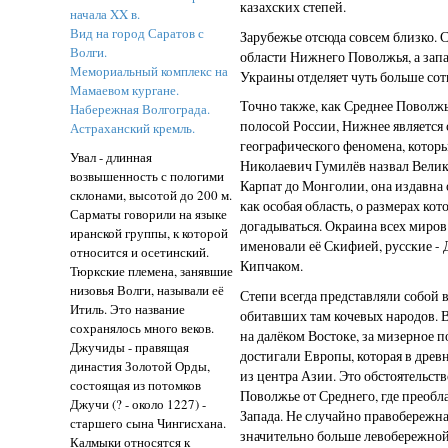
казахских степей.
начала XX в.
Вид на город Саратов с
Зарубежье отсюда совсем близко. 
Волги.
области Нижнего Поволжья, а зап
Мемориальный комплекс на
Украины отделяет чуть больше со
Мамаевом кургане.
Точно также, как Среднее Поволжь
Набережная Волгограда.
полосой России, Нижнее является 
Астраханский кремль.
географического феномена, котор
Увал - длинная
Николаевич Гумилёв назвал Велик
возвышенность с пологими
Карпат до Монголии, она издавна
склонами, высотой до 200 м.
как особая область, о размерах ко
Сарматы говорили на языке
догадываться. Окраина всех миров
иранской группы, к которой
именовали её Скифией, русские -
относится и осетинский.
Кипчаком.
Тюркские племена, занявшие
низовья Волги, называли её
Степи всегда представляли собой 
Итиль. Это название
обитавших там кочевых народов. 
сохранялось много веков.
на далёком Востоке, за мизерное 
Джучиды - правящая
достигали Европы, которая в дре
династия Золотой Орды,
из центра Азии. Это обстоятельст
состоящая из потомков
Поволжье от Среднего, где преобл
Джучи (? - около 1227) -
Запада. Не случайно правобережн
старшего сына Чингисхана.
значительно больше левобережной
Калмыки относятся к