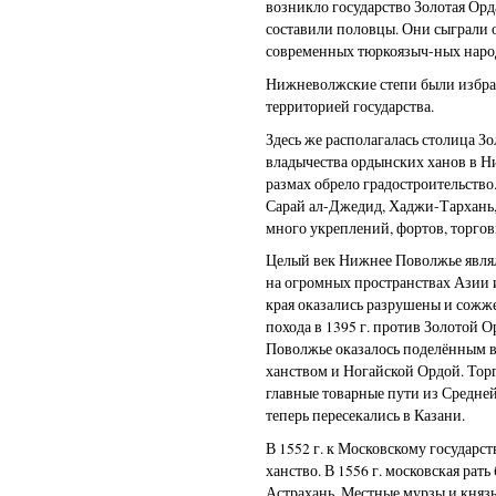
возникло государство Золотая Орд
составили половцы. Они сыграли 
современных тюркоязыч-ных наро
Нижневолжские степи были избр
территорией государства.
Здесь же располагалась столица З
владычества ордынских ханов в 
размах обрело градостроительство
Сарай ал-Джедид, Хаджи-Тархань,
много укреплений, фортов, торго
Целый век Нижнее Поволжье являл
на огромных пространствах Азии и
края оказались разрушены и сожж
похода в 1395 г. против Золотой 
Поволжье оказалось поделённым 
ханством и Ногайской Ордой. Торг
главные товарные пути из Средне
теперь пересекались в Казани.
В 1552 г. к Московскому государс
ханство. В 1556 г. московская рат
Астрахань. Местные мурзы и князь