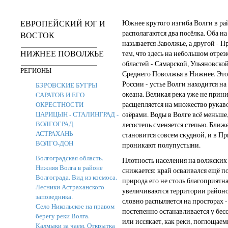
ЕВРОПЕЙСКИЙ ЮГ И
Южнее крутого изгиба Волги в ра
располагаются два посёлка. Оба на
ВОСТОК
называется Заволжье, а другой - 
НИЖНЕЕ ПОВОЛЖЬЕ
тем, что здесь на небольшом отре
областей - Самарской, Ульяновской
РЕГИОНЫ
Среднего Поволжья в Нижнее. Это
России - устье Волги находится н
БЭРОВСКИЕ БУГРЫ
океана. Великая река уже не прин
САРАТОВ И ЕГО
расщепляется на множество рукав
ОКРЕСТНОСТИ
ЦАРИЦЫН - СТАЛИНГРАД -
озёрами. Воды в Волге всё меньше,
ВОЛГОГРАД
лесостепь сменяется степью. Ближе
АСТРАХАНЬ
становится совсем скудной, и в 
ВОЛГО-ДОН
проникают полупустыни.
Волгоградская область.
Плотность населения на волжских
Нижняя Волга в районе
снижается: край осваивался ещё п
Волгограда. Вид из космоса.
природа его не столь благоприятна
Лесники Астраханского
увеличиваются территории районо
заповедника.
словно распыляется на просторах -
Село Никольское на правом
постепенно останавливается у бес
берегу реки Волга.
или иссякает, как реки, поглоща
Калмыки за чаем. Открытка