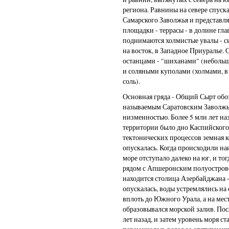
региона. Равнины на севере спуска
Самарского Заволжья и представл
площадки - террасы - в долине гл
поднимаются холмистые увалы - с
на восток, в Западное Приуралье
останцами - "шиханами" (небол
и соляными куполами (холмами, в 
соль).
Основная гряда - Общий Сырт обо
называемым Саратовским Заволж
низменностью. Более 5 млн лет на
территории было дно Каспийского
тектонических процессов земная к
опускалась. Когда происходили на
море отступало далеко на юг, и то
рядом с Апшеронским полуостровом
находится столица Азербайджана -
опускалась, воды устремлялись на
вплоть до Южного Урала, а на мес
образовывался морской залив. Пос
лет назад, и затем уровень моря с