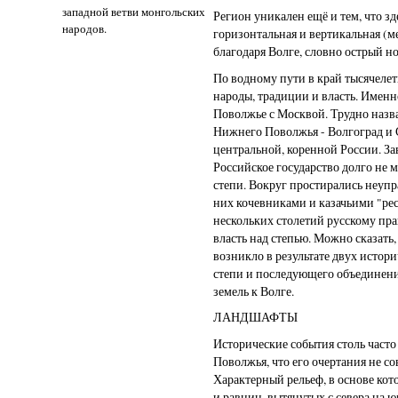
западной ветви монгольских
Регион уникален ещё и тем, что зд
народов.
горизонтальная и вертикальная (м
благодаря Волге, словно острый н
По водному пути в край тысячелет
народы, традиции и власть. Имен
Поволжье с Москвой. Трудно назв
Нижнего Поволжья - Волгоград и 
центральной, коренной России. Зав
Российское государство долго не 
степи. Вокруг простирались неуп
них кочевниками и казачьими "р
нескольких столетий русскому пра
власть над степью. Можно сказать
возникло в результате двух истор
степи и последующего объединен
земель к Волге.
ЛАНДШАФТЫ
Исторические события столь част
Поволжья, что его очертания не 
Характерный рельеф, в основе ко
и равнин, вытянутых с севера на ю