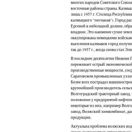
многих народов Советского Союза
восточные районы страны. Калмыц
лишь с 1957 г. Столица Республик
калмыцкого "песчаная"). Город р
Ергеней в небольшой долине, об
впадине. Это наименее сухие земл
оккупирована немецкими войскам
выселения калмыков город получи
так до 1957 г., когда снова стал Эл
В последнее десятилетие Нижнее П
переживает острый экономически
производственные мощности, соср
Саратовском промышленных узлах
Более всех пострадал машиностро
крупнейший производитель сельск
Волгоградский тракторный завод.
положение у предприятий нефтеп
некоторые из них, например Вол
завод, Волжский химкомбинат, д
продукции.
Актуальна проблема волжских вод
своих достоинствах отрицательно