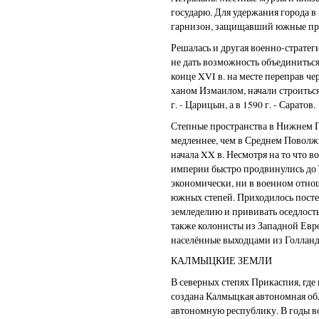
государю. Для удержания города в
гарнизон, защищавший южные пре
Решалась и другая военно-стратеги
не дать возможность объединитьс
конце XVI в. на месте переправ ч
ханом Измаилом, начали строиться
г. - Царицын, а в 1590 г. - Саратов.
Степные пространства в Нижнем 
медленнее, чем в Среднем Поволжь
начала XX в. Несмотря на то что 
империи быстро продвинулись до Т
экономически, ни в военном отно
южных степей. Приходилось посте
земледелию и прививать оседлост
также колонисты из Западной Евр
населённые выходцами из Голланд
КАЛМЫЦКИЕ ЗЕМЛИ
В северных степях Прикаспия, где 
создана Калмыцкая автономная обла
автономную республику. В годы в