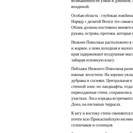
возвышенности узкой и длинной,
впадиной.
Особая область - глубокая ложби
Наряду с дельтой Волги это самая
Облик долины постоянно меняется
рукава, острова, протоки, которы
Нижнее Поволжье расположено в г
и жаркое, а зима холодная и мало
края задерживают воздушные масс
забирая основную влагу.
Пейзажи Нижнего Поволжья разно
южные лесостепи. На хорошо увл
дубравы и сосняки. Центральная и
степной зоне, но ландшафты, от
первозданные степи, сохранились
участках. Леса изредка встречаютс
Дона, на песчаных террасах.
К югу и востоку степи сменяются
почти всю Прикаспийскую низмен
солончаков и солонцов.