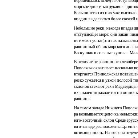
перемещалась вслед за отступаю
морское дно сетью рукавов, проток
Большинство из них уже высохло,
впадин выделяются более свежей и
Небольшие реки, некогда впадавши
отступающее море: они заканчива
не имеют устья (это так называем
равнинный облик морского дна на
Баскунчак и соляные купола - Мало
В отличие от равнинного левобер
Поволжья охватывает несколько во
вторгается Приволжская возвыше
резко сужается и узкой полосой тя
склонов стекают реки Медведица и
их впадения находится низинное м
равнины.
На самом западе Нижнего Поволжь
ра возвышается цепочка невысоких
юго-восточный склон Среднерусск
юго-западе расположены Ергенй -
возвышенность. На юге она отделе