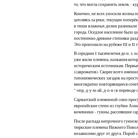
то, что могла сохранить земля, - 
Конечно, не всех уносили волны п
цепляясь за реки, текущие поперёк 
в тиши влажных долин развивали р
города. Оседлое население было ц
постепенно древние степняки разд
Это произошло на рубеже III и II т
В середине I тысячелетия до н. э
уже жили племена, названия кото
историческим источникам. Первы
(савроматов). Скорее всего именн
топонимических загадок на просто
многократно повторяющееся сочета
"-епр, д-у-м-ай, д-о-н (в переводе 
Сарматский племенной союз просущ
европейские степи из глубин Аз
кочевники - гунны, рассеявшие са
После распада непрочного гуннско
тюркские племена Нижнего Повол
независимо друг от друга. Порой с