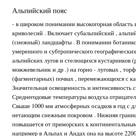
Альпийский пояс
- в широком понимании высокогорная область 
криволесий . Включает субальпийский , альпи
(снежный) ландшафты . В понимании ботанико
умеренного и субтропического географических
альпийских лугов и стелющихся кустарников (
можжевельник и др .) на горно - луговых , то
(фагментарных) почвах , перемежающихся с к
Значительная освещенность и интенсивность с
Среднегодовые температуры воздуха отрицател
Свыше 1000 мм атмосферных осадков в год с дл
нетающим снежным покровом . Нижняя граница
повышается от приморских к континентальным
например в Альпах и Андах она на высоте 2200