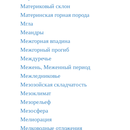
Материковый склон
Материнская горная порода
Мгла
Меандры
Межгорная впадина
Межгорный прогиб
Междуречье
Межень, Меженный период
Межледниковье
Мезозойская складчатость
Мезоклимат
Мезорельеф
Мезосфера
Мелиорация
Мелководные отложения