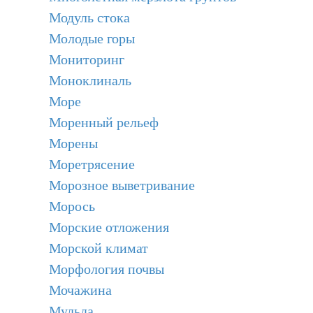
Модуль стока
Молодые горы
Мониторинг
Моноклиналь
Море
Моренный рельеф
Морены
Моретрясение
Морозное выветривание
Морось
Морские отложения
Морской климат
Морфология почвы
Мочажина
Мульда