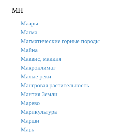
МН
Маары
Магма
Магматические горные породы
Майна
Маквис, маккия
Макроклимат
Малые реки
Мангровая растительность
Мантия Земли
Марево
Марикультура
Марши
Марь